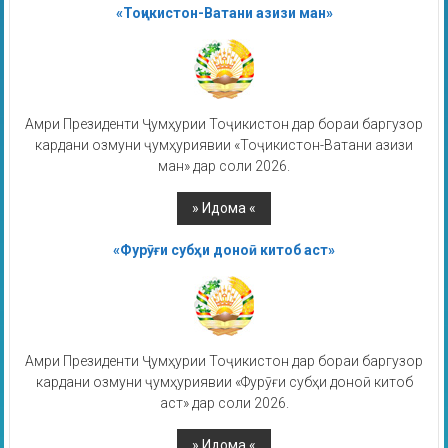
«Тоҷикистон-Ватани азизи ман»
Амри Президенти Ҷумҳурии Тоҷикистон дар бораи баргузор
кардани озмуни ҷумҳуриявии «Тоҷикистон-Ватани азизи
ман» дар соли 2026.
«Фурӯғи субҳи доноӣ китоб аст»
Амри Президенти Ҷумҳурии Тоҷикистон дар бораи баргузор
кардани озмуни ҷумҳуриявии «Фурӯғи субҳи доноӣ китоб
аст» дар соли 2026.