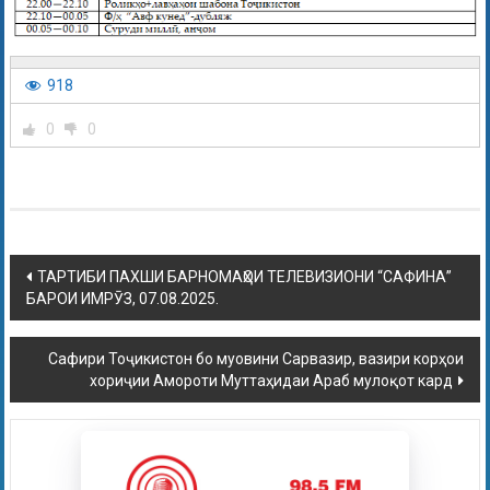
918
0
0
ТАРТИБИ ПАХШИ БАРНОМАҲОИ ТЕЛЕВИЗИОНИ “САФИНА”
БАРОИ ИМРӮЗ, 07.08.2025.
Сафири Тоҷикистон бо муовини Сарвазир, вазири корҳои
хориҷии Амороти Муттаҳидаи Араб мулоқот кард