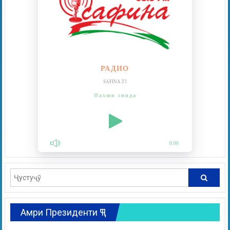
РАДИО
SAFINA.TJ
Пахши зинда
0:00
Амри Президенти ҶТ