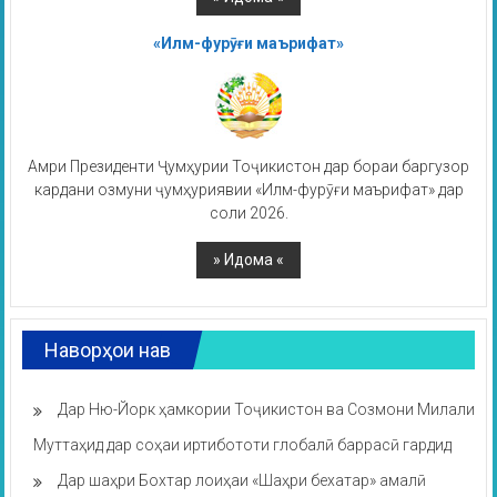
«Илм-фурӯғи маърифат»
Амри Президенти Ҷумҳурии Тоҷикистон дар бораи баргузор
кардани озмуни ҷумҳуриявии «Илм-фурӯғи маърифат» дар
соли 2026.
Наворҳои нав
Дар Ню-Йорк ҳамкории Тоҷикистон ва Созмони Милали
Муттаҳид дар соҳаи иртибототи глобалӣ баррасӣ гардид
Дар шаҳри Бохтар лоиҳаи «Шаҳри бехатар» амалӣ