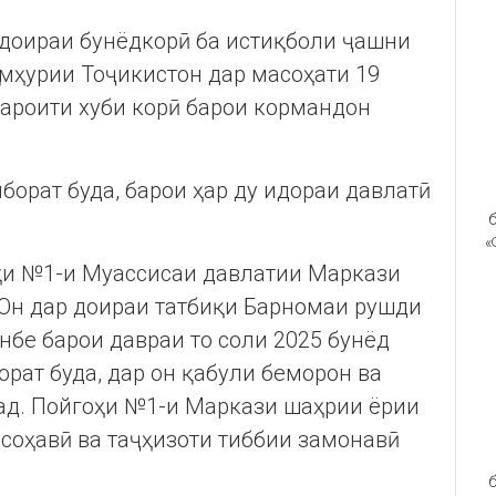
 доираи бунёдкорӣ ба истиқболи ҷашни
умҳурии Тоҷикистон дар масоҳати 19
шароити хуби корӣ барои кормандон
иборат буда, барои ҳар ду идораи давлатӣ
б
«
оҳи №1-и Муассисаи давлатии Маркази
 Он дар доираи татбиқи Барномаи рушди
бе барои давраи то соли 2025 бунёд
орат буда, дар он қабули беморон ва
рад. Пойгоҳи №1-и Маркази шаҳрии ёрии
 соҳавӣ ва таҷҳизоти тиббии замонавӣ
б