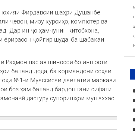
 ноҳияи Фирдавсии шаҳри Душанбе
били ҷевон, мизу курсиҳо, компютер ва
д. Дар ин ҷо ҳамчунин китобхона,
и ёрирасон ҷойгир шуда, ба шабакаи
ӣ Раҳмон пас аз шиносоӣ бо иншооти
аҳои баланд дода, ба кормандони соҳаи
гоҳи №1-и Муассисаи давлатии маркази
рои боз ҳам баланд бардоштани сифати
 замонавӣ дастуру супоришҳои мушаххас