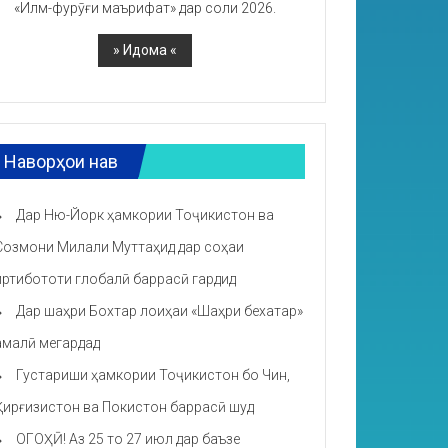
«Илм-фурӯғи маърифат» дар соли 2026.
Наворҳои нав
Дар Ню-Йорк ҳамкории Тоҷикистон ва
Созмони Милали Муттаҳид дар соҳаи
иртибототи глобалӣ баррасӣ гардид
Дар шаҳри Бохтар лоиҳаи «Шаҳри бехатар»
амалӣ мегардад
Густариши ҳамкории Тоҷикистон бо Чин,
Қирғизистон ва Покистон баррасӣ шуд
ОГОҲӢ! Аз 25 то 27 июл дар баъзе