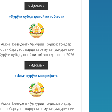
«Фурӯғи субҳи доноӣ китоб аст»
Амри Президенти Ҷумҳурии Тоҷикистон дар
ораи баргузор кардани озмуни ҷумҳуриявии
Фурӯғи субҳи доноӣ китоб аст» дар соли 2026.
«Илм-фурӯғи маърифат»
Амри Президенти Ҷумҳурии Тоҷикистон дар
ораи баргузор кардани озмуни ҷумҳуриявии