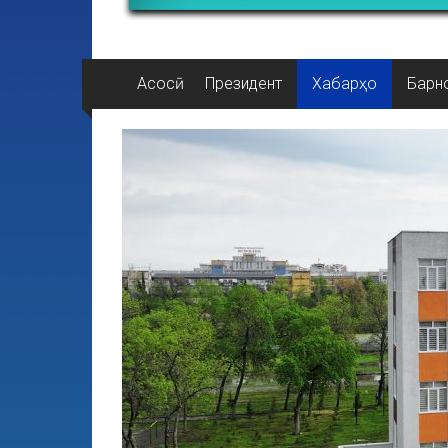
Асосӣ
Президент
Хабарҳо
Барн