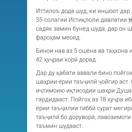
Иттилоъ дода шуд, ки иншоот дар
35-солагии Истиқлоли давлатии Ҷ
садяк замин бунёд шуда, дар он 
фароҳам меояд.
Бинои нав аз 5 ошёна ва таҳхона 
42 ҳуҷраи корӣ дорад.
Дар ду қабати аввали бино пойг
шаҳрии ёрии таъҷилӣ ҷойгир аст.
иҷтимоию иқтисодии шаҳри Душан
гардидааст. Пойгоҳ аз 18 ҳуҷра иб
ёрии таъҷилии тиббӣ сурат меги
таъҷилӣ бо доруворӣ, лавозимоти
таъмин шудааст.