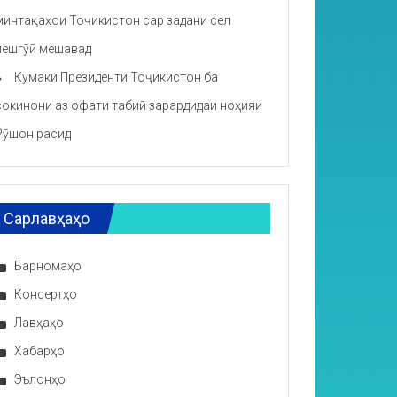
минтақаҳои Тоҷикистон сар задани сел
пешгӯӣ мешавад
Кумаки Президенти Тоҷикистон ба
сокинони аз офати табиӣ зарардидаи ноҳияи
Рӯшон расид
Сарлавҳаҳо
Барномаҳо
Консертҳо
Лавҳаҳо
Хабарҳо
Эълонҳо