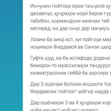
Инчунин пойгоҳи ёрии таъҷилӣ ҳ
даъватҳо, ҳуҷраҳои корӣ барои гу
табибон, кормандони миёнаи тиб 
мегирад, ки дар онҳо дар маҷмуъ
Лозим ба зикр аст, ки пойгоҳи ма
ноҳияҳои Фирдавсӣ ва Синои шаҳ
Гуфта шуд, ки ба истифода додан
беморон то муассисаҳои тандурус
хизматрасонии тиббӣ ба аҳолиро 
Дар 3 ошёнаи болоии иншооти то
Фирдавсии пойтахт ҷойгир карда 
Дар ошёнаҳои 3 ва 4 ҳуҷраҳои кор
ҷойи нишаст ҷойгир шудааст.