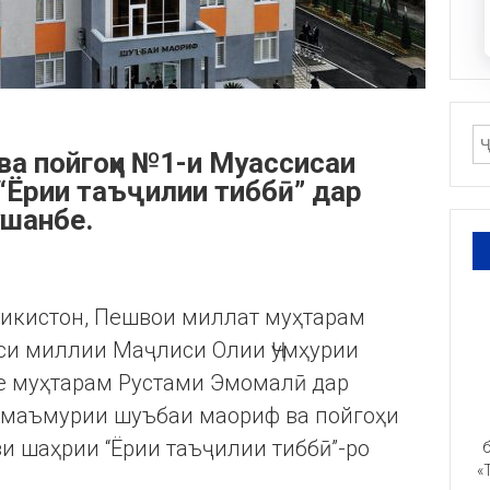
а пойгоҳи №1-и Муассисаи
“Ёрии таъҷилии тиббӣ” дар
ушанбе.
ҷикистон, Пешвои миллат муҳтарам
си миллии Маҷлиси Олии Ҷумҳурии
е муҳтарам Рустами Эмомалӣ дар
 маъмурии шуъбаи маориф ва пойгоҳи
и шаҳрии “Ёрии таъҷилии тиббӣ”-ро
б
«