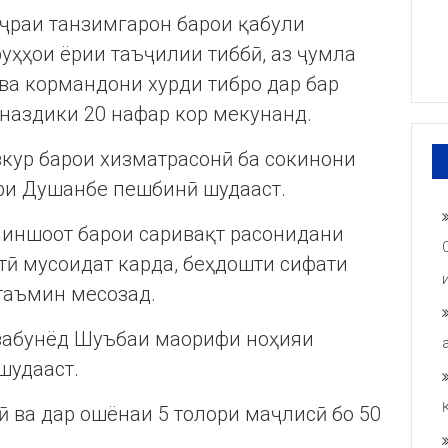
уҷраи танзимгарон барои қабули
руҳҳои ёрии таъҷилии тиббӣ, аз ҷумла
ва кормандони хурди тибро дар бар
 наздики 20 нафар кор мекунанд.
зкур барои хизматрасонӣ ба сокинони
ри Душанбе пешбинӣ шудааст.
и иншоот барои саривақт расонидани
тӣ мусоидат карда, беҳдошти сифати
таъмин месозад.
забунёд Шуъбаи маорифи ноҳияи
шудааст.
ӣ ва дар ошёнаи 5 толори маҷлисӣ бо 50