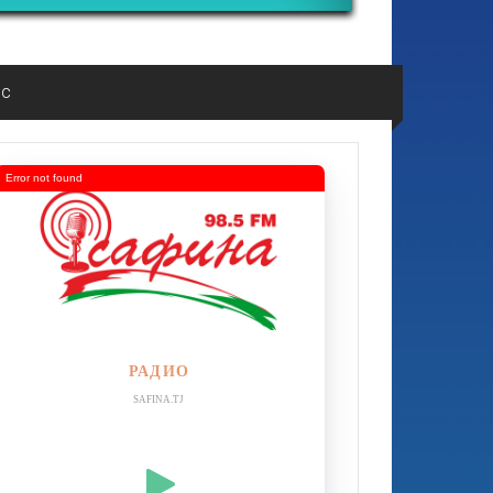
ос
Error not found
РАДИО
SAFINA.TJ