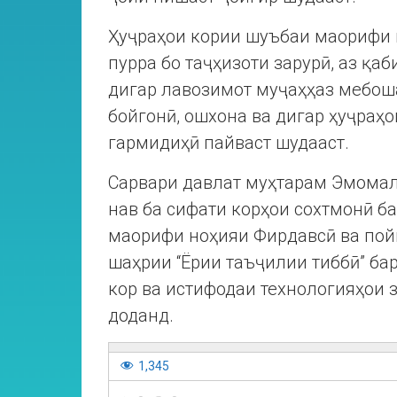
Ҳуҷраҳои кории шуъбаи маорифи
пурра бо таҷҳизоти зарурӣ, аз қа
дигар лавозимот муҷаҳҳаз мебоша
бойгонӣ, ошхона ва дигар ҳуҷраҳо
гармидиҳӣ пайваст шудааст.
Сарвари давлат муҳтарам Эмомал
нав ба сифати корҳои сохтмонӣ б
маорифи ноҳияи Фирдавсӣ ва пой
шаҳрии “Ёрии таъҷилии тиббӣ” ба
кор ва истифодаи технологияҳои
доданд.
1,345