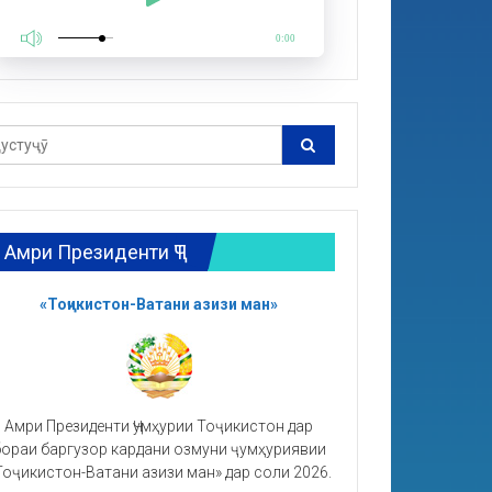
0:00
Амри Президенти ҶТ
«Тоҷикистон-Ватани азизи ман»
Амри Президенти Ҷумҳурии Тоҷикистон дар
ораи баргузор кардани озмуни ҷумҳуриявии
Тоҷикистон-Ватани азизи ман» дар соли 2026.