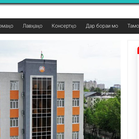
омаҳо
Лавҳаҳо
Консертҳо
Дар бораи мо
Там