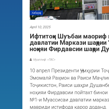
Хабарҳо
April 10, 2025
Ифтитоҳи Шуъбаи маориф в
давлатии Маркази шаҳрии 
ноҳияи Фирдавсии шаҳри Д
Муаллиф: «ТВС»
10 апрел Президенти Ҷумҳурии То
Эмомалӣ Раҳмон ва Раиси Маҷли
Тоҷикистон, Раиси шаҳри Душанб
ноҳияи Фирдавсии пойтахт бинои
№1-и Муассисаи давлатии марказ
мавриди истифода қарор доданд.