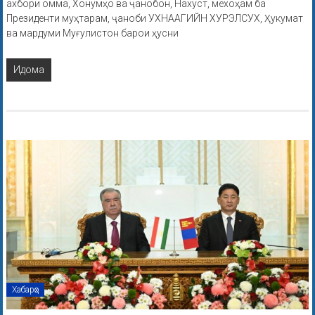
ахбори омма, Хонумҳо ва ҷанобон, Нахуст, мехоҳам ба
Президенти муҳтарам, ҷаноби УХНААГИЙН ХУРЭЛСУХ, Ҳукумат
ва мардуми Муғулистон барои ҳусни
Идома
Хабарҳо