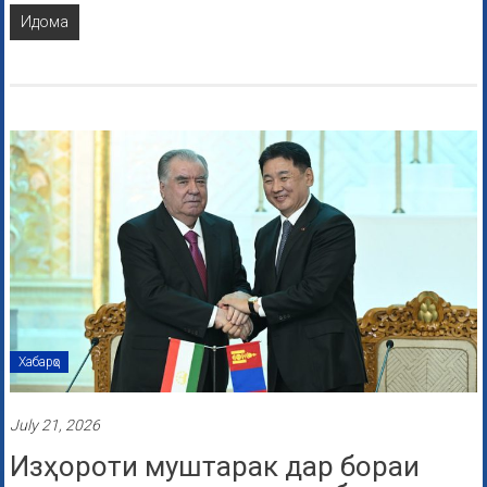
Идома
Хабарҳо
July 21, 2026
Изҳороти муштарак дар бораи