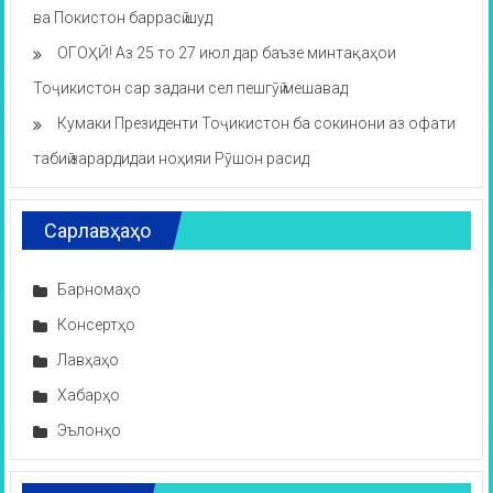
ва Покистон баррасӣ шуд
ОГОҲӢ! Аз 25 то 27 июл дар баъзе минтақаҳои
Тоҷикистон сар задани сел пешгӯӣ мешавад
Кумаки Президенти Тоҷикистон ба сокинони аз офати
табиӣ зарардидаи ноҳияи Рӯшон расид
Сарлавҳаҳо
Барномаҳо
Консертҳо
Лавҳаҳо
Хабарҳо
Эълонҳо