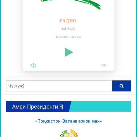
РАДИО
SAFINA.TJ
Пахши зинда
0:00
Амри Президенти ҶТ
«Тоҷикистон-Ватани азизи ман»