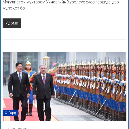
Муғулистон муҳтарам Ухнаагийн Хурэлсух оғоз гардида, дар
мулоқот бо
Идома
Хабарҳо