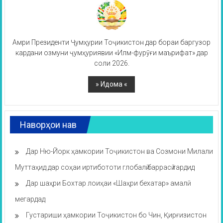
Амри Президенти Ҷумҳурии Тоҷикистон дар бораи баргузор
кардани озмуни ҷумҳуриявии «Илм-фурӯғи маърифат» дар
соли 2026.
Наворҳои нав
Дар Ню-Йорк ҳамкории Тоҷикистон ва Созмони Милали
Муттаҳид дар соҳаи иртибототи глобалӣ баррасӣ гардид
Дар шаҳри Бохтар лоиҳаи «Шаҳри бехатар» амалӣ
мегардад
Густариши ҳамкории Тоҷикистон бо Чин, Қирғизистон