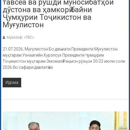
тавсеа ва рушди муносибатҳои
дӯстона ва ҳамкорӣ байни
Ҷумҳурии Тоҷикистон ва
Муғулистон
Муаллиф: «ТВС»
21.07.2026, Муғулистон Бо даъвати Президенти Муғулистон
муҳтарам Ухнаагийн Хурэлсух Президенти Ҷумҳурии
Тоҷикистон муҳтарам Эмомалӣ Раҳмон рӯзҳои 20-22 июли соли
2026 бо сафари давлатӣ аз
Идома