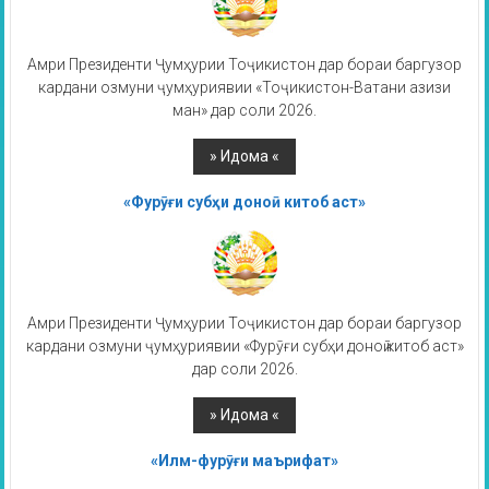
Амри Президенти Ҷумҳурии Тоҷикистон дар бораи баргузор
кардани озмуни ҷумҳуриявии «Тоҷикистон-Ватани азизи
ман» дар соли 2026.
«Фурӯғи субҳи доноӣ китоб аст»
Амри Президенти Ҷумҳурии Тоҷикистон дар бораи баргузор
кардани озмуни ҷумҳуриявии «Фурӯғи субҳи доноӣ китоб аст»
дар соли 2026.
«Илм-фурӯғи маърифат»