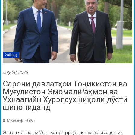
Хабарҳо
July 20, 2026
Cарони давлатҳои Тоҷикистон ва
Муғулистон Эмомалӣ Раҳмон ва
Ухнаагийн Хурэлсух ниҳоли дӯстӣ
шинониданд
Муаллиф: «ТВС»
20 июл дар шаҳри Улан-Батор дар ҳошияи сафари давлатии