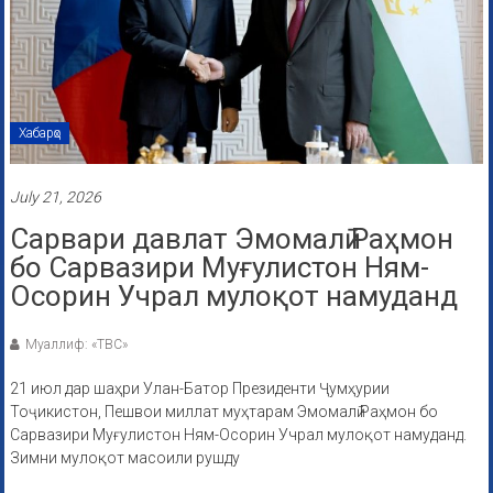
Хабарҳо
July 21, 2026
Сарвари давлат Эмомалӣ Раҳмон
бо Сарвазири Муғулистон Ням-
Осорин Учрал мулоқот намуданд
Муаллиф: «ТВС»
21 июл дар шаҳри Улан-Батор Президенти Ҷумҳурии
Тоҷикистон, Пешвои миллат муҳтарам Эмомалӣ Раҳмон бо
Сарвазири Муғулистон Ням-Осорин Учрал мулоқот намуданд.
Зимни мулоқот масоили рушду