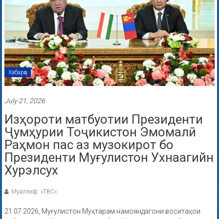
Хабарҳо
July 21, 2026
Изҳороти матбуотии Президенти
Ҷумҳурии Тоҷикистон Эмомалӣ
Раҳмон пас аз музокирот бо
Президенти Муғулистон Ухнаагийн
Хурэлсух
Муаллиф: «ТВС»
21.07.2026, Муғулистон Муҳтарам намояндагони воситаҳои