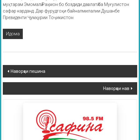
муҳтарам Эмомалӣ Раҳмон бо боздиди давлатӣ ба Муғулистон
сафар карданд. Дар фурудгоҳи байналмилалии Душанбе
Президенти Ҷумҳурии Тоҷикистон
Идома
Наворҳои пешина
Наворҳои нав