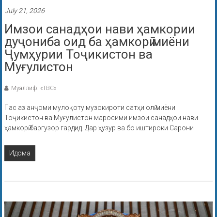
July 21, 2026
Имзои санадҳои нави ҳамкории
дуҷониба оид ба ҳамкорӣ миёни
Ҷумҳурии Тоҷикистон ва
Муғулистон
Муаллиф: «ТВС»
Пас аз анҷоми мулоқоту музокироти сатҳи олӣ миёни
Тоҷикистон ва Муғулистон маросими имзои санадҳои нави
ҳамкорӣ баргузор гардид. Дар ҳузур ва бо иштироки Сарони
Идома