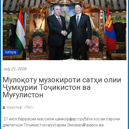
Хабарҳо
July 21, 2026
Мулоқоту музокироти сатҳи олии
Ҷумҳурии Тоҷикистон ва
Муғулистон
Муаллиф: «ТВС»
21 июл баррасии масоили ҳамкорӣ дар суҳбати хосаи сарони
давлатҳои Тоҷикистон муҳтарам Эмомалӣ Раҳмон ва