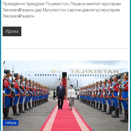
Президенти Ҷумҳурии Тоҷикистон, Пешвои миллат муҳтарам
Эмомалӣ Раҳмон дар Муғулистон сарони давлатҳо муҳтарам
Эмомалӣ Раҳмон
Идома
Хабарҳо