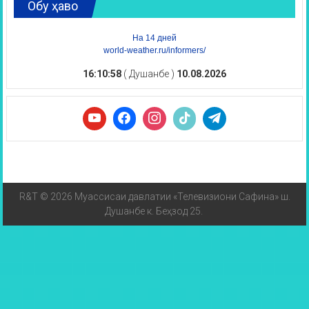
Обу ҳаво
На 14 дней
world-weather.ru/informers/
16:10:59
( Душанбе )
10.08.2026
R&T © 2026 Муассисаи давлатии «Телевизиони Сафина» ш.
Душанбе к. Беҳзод 25.