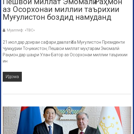
Пешвои миллат Эмомалӣ Раҳмон
аз Осорхонаи миллии таърихии
Муғулистон боздид намуданд
Муаллиф: «ТВС»
21 июл дар доираи сафари давлатӣ ба Муғулистон Президенти
Ҷумҳурии Тоҷикистон, Пешвои миллат муҳтарам Эмомалӣ
Раҳмон дар шаҳри Улан-Батор аз Осорхонаи миллии таърихии
ин
Идома