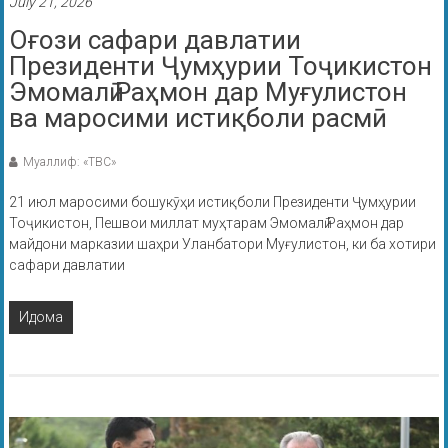
July 21, 2026
Оғози сафари давлатии
Президенти Ҷумҳурии Тоҷикистон
Эмомалӣ Раҳмон дар Муғулистон
ва маросими истиқболи расмӣ
Муаллиф: «ТВС»
21 июл маросими бошукӯҳи истиқболи Президенти Ҷумҳурии
Тоҷикистон, Пешвои миллат муҳтарам Эмомалӣ Раҳмон дар
майдони марказии шаҳри Уланбатори Муғулистон, ки ба хотири
сафари давлатии
Идома