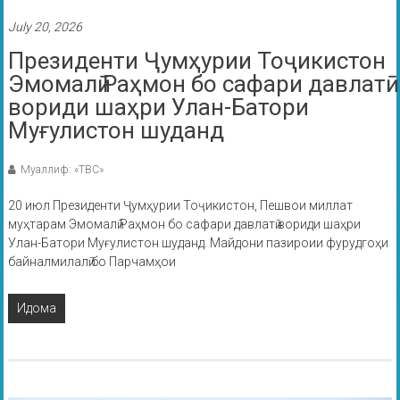
July 20, 2026
Президенти Ҷумҳурии Тоҷикистон
Эмомалӣ Раҳмон бо сафари давлатӣ
вориди шаҳри Улан-Батори
Муғулистон шуданд
Муаллиф: «ТВС»
20 июл Президенти Ҷумҳурии Тоҷикистон, Пешвои миллат
муҳтарам Эмомалӣ Раҳмон бо сафари давлатӣ вориди шаҳри
Улан-Батори Муғулистон шуданд. Майдони пазироии фурудгоҳи
байналмилалӣ бо Парчамҳои
Идома