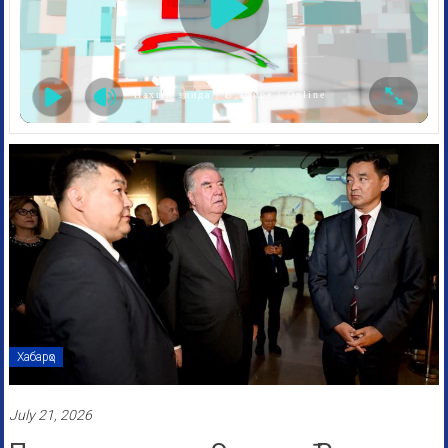
Пахши зинда | В эфире | Online
Хабарҳо
July 21, 2026