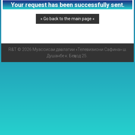
Your request has been successfully sent.
R&T © 2026 Муассисаи давлатии «Телевизиони Сафина» ш.
Душанбе к. Беҳзод 25.