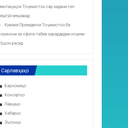
минтақаҳои Тоҷикистон сар задани сел
пешгӯӣ мешавад
Кумаки Президенти Тоҷикистон ба
сокинони аз офати табиӣ зарардидаи ноҳияи
Рӯшон расид
Сарлавҳаҳо
Барномаҳо
Консертҳо
Лавҳаҳо
Хабарҳо
Эълонҳо