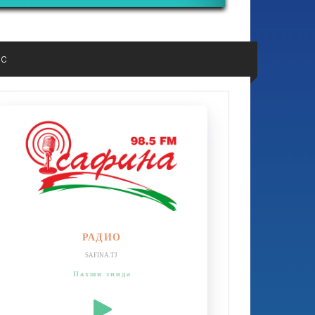
ос
РАДИО
SAFINA.TJ
Пахши зинда