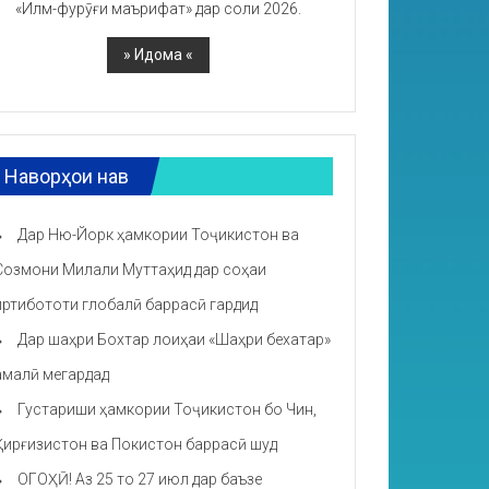
«Илм-фурӯғи маърифат» дар соли 2026.
Наворҳои нав
Дар Ню-Йорк ҳамкории Тоҷикистон ва
Созмони Милали Муттаҳид дар соҳаи
иртибототи глобалӣ баррасӣ гардид
Дар шаҳри Бохтар лоиҳаи «Шаҳри бехатар»
амалӣ мегардад
Густариши ҳамкории Тоҷикистон бо Чин,
Қирғизистон ва Покистон баррасӣ шуд
ОГОҲӢ! Аз 25 то 27 июл дар баъзе