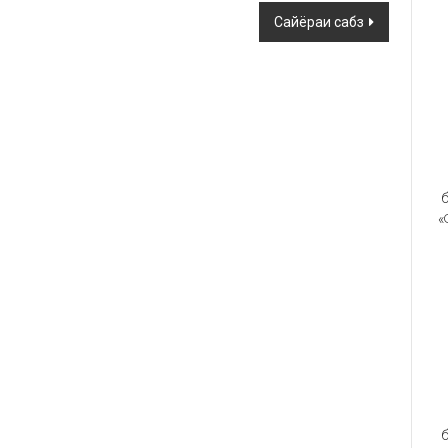
Сайёраи сабз
б
«
б