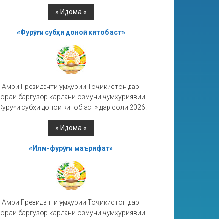
«Фурӯғи субҳи доноӣ китоб аст»
Амри Президенти Ҷумҳурии Тоҷикистон дар
ораи баргузор кардани озмуни ҷумҳуриявии
Фурӯғи субҳи доноӣ китоб аст» дар соли 2026.
«Илм-фурӯғи маърифат»
Амри Президенти Ҷумҳурии Тоҷикистон дар
ораи баргузор кардани озмуни ҷумҳуриявии