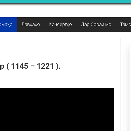
омаҳо
Лавҳаҳо
Консертҳо
Дар бораи мо
Там
( 1145 – 1221 ).