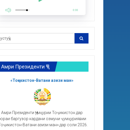
0:00
Амри Президенти ҶТ
«Тоҷикистон-Ватани азизи ман»
Амри Президенти Ҷумҳурии Тоҷикистон дар
ораи баргузор кардани озмуни ҷумҳуриявии
Тоҷикистон-Ватани азизи ман» дар соли 2026.