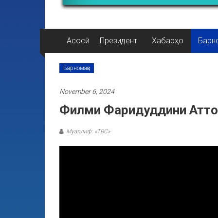
Асосӣ
Президент
Хабарҳо
Барн
Барномаҳо
November 6, 2024
Филми Фаридуддини Аттор 
Муаллиф: «ТВС»