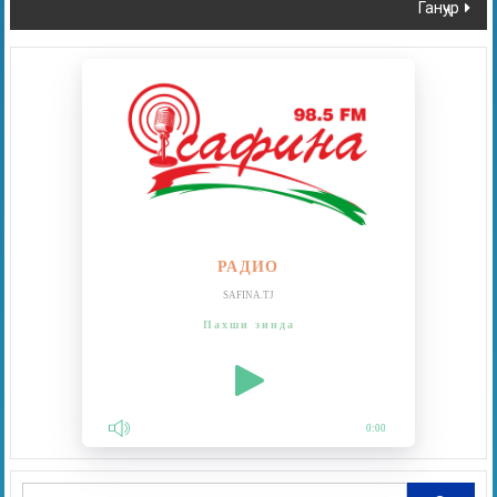
Ганҷур
РАДИО
SAFINA.TJ
Пахши зинда
0:00