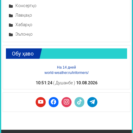
Консертҳо
Лавҳаҳо
Хабарҳо
Эълонҳо
Обу ҳаво
На 14 дней
world-weather.ru/informers/
10:51:25
( Душанбе )
10.08.2026