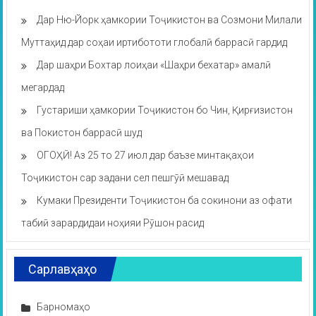
Дар Ню-Йорк ҳамкории Тоҷикистон ва Созмони Милали
Муттаҳид дар соҳаи иртибототи глобалӣ баррасӣ гардид
Дар шаҳри Бохтар лоиҳаи «Шаҳри бехатар» амалӣ
мегардад
Густариши ҳамкории Тоҷикистон бо Чин, Қирғизистон
ва Покистон баррасӣ шуд
ОГОҲӢ! Аз 25 то 27 июл дар баъзе минтақаҳои
Тоҷикистон сар задани сел пешгӯӣ мешавад
Кумаки Президенти Тоҷикистон ба сокинони аз офати
табиӣ зарардидаи ноҳияи Рӯшон расид
Сарлавҳаҳо
Барномаҳо