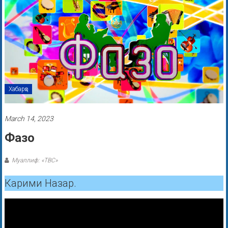
Хабарҳо
March 14, 2023
Фазо
Муаллиф: «ТВС»
Карими Назар.