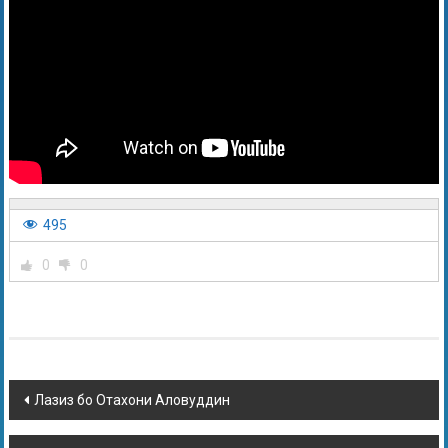
495
0
0
Лазиз бо Отахони Аловуддин