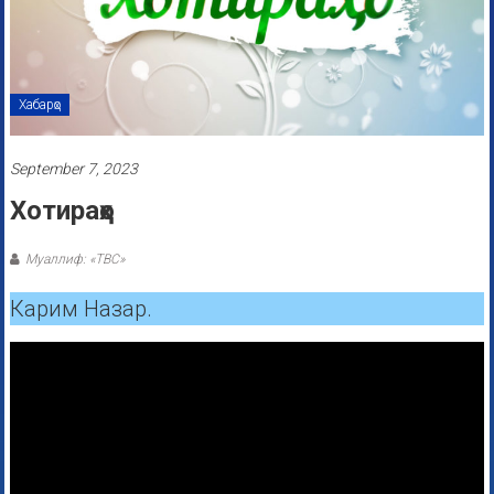
Хабарҳо
September 7, 2023
Хотираҳо
Муаллиф: «ТВС»
Карим Назар.