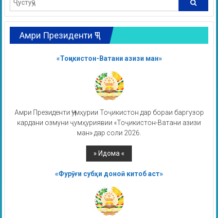
Амри Президенти ҶТ
«Тоҷикистон-Ватани азизи ман»
Амри Президенти Ҷумҳурии Тоҷикистон дар бораи баргузор
кардани озмуни ҷумҳуриявии «Тоҷикистон-Ватани азизи
ман» дар соли 2026.
«Фурӯғи субҳи доноӣ китоб аст»