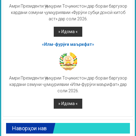
Амри Президенти Ҷумҳурии Тоҷикистон дар бораи баргузор
кардани озмуни ҷумҳуриявии «Фурӯғи субҳи доноӣ китоб
аст» дар соли 2026.
«Илм-фурӯғи маърифат»
Амри Президенти Ҷумҳурии Тоҷикистон дар бораи баргузор
кардани озмуни ҷумҳуриявии «Илм-фурӯғи маърифат» дар
соли 2026.
Наворҳои нав