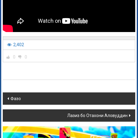
2,402
0
0
Фазо
Лазиз бо Отахони Аловуддин