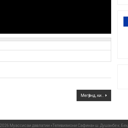
Мегӯянд, ки…
2026 Муассисаи давлатии «Телевизиони Сафина» ш. Душанбе к. Беҳ