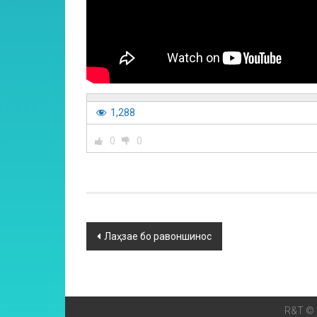
1,288
0
0
Лаҳзае бо равоншинос
R&T © 