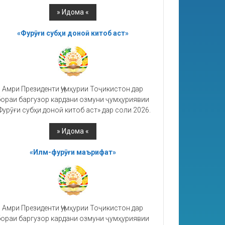
«Фурӯғи субҳи доноӣ китоб аст»
Амри Президенти Ҷумҳурии Тоҷикистон дар
ораи баргузор кардани озмуни ҷумҳуриявии
Фурӯғи субҳи доноӣ китоб аст» дар соли 2026.
«Илм-фурӯғи маърифат»
Амри Президенти Ҷумҳурии Тоҷикистон дар
ораи баргузор кардани озмуни ҷумҳуриявии