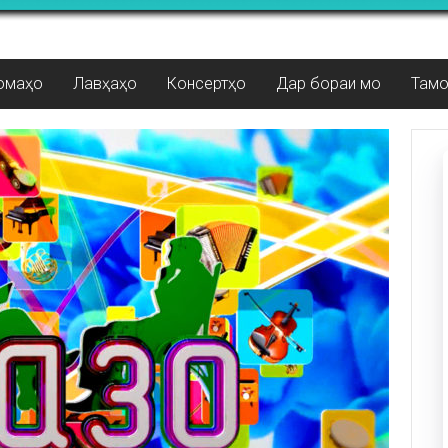
омаҳо
Лавҳаҳо
Консертҳо
Дар бораи мо
Там