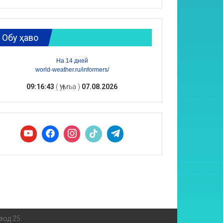
Обу ҳаво
На 14 дней
world-weather.ru/informers/
09:16:44
( Ҷумъа )
07.08.2026
зод 25.