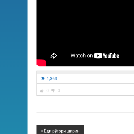
1,363
0
0
Ёди рӯзгори ширин