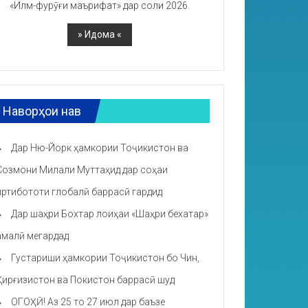
«Илм-фурӯғи маърифат» дар соли 2026.
Наворҳои нав
Дар Ню-Йорк ҳамкории Тоҷикистон ва
Созмони Милали Муттаҳид дар соҳаи
иртибототи глобалӣ баррасӣ гардид
Дар шаҳри Бохтар лоиҳаи «Шаҳри бехатар»
амалӣ мегардад
Густариши ҳамкории Тоҷикистон бо Чин,
Қирғизистон ва Покистон баррасӣ шуд
ОГОҲӢ! Аз 25 то 27 июл дар баъзе