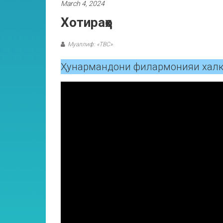
March 4, 2024
Хотираҳо
Муаллиф: «ТВС»
Ҳунармандони филармонияи халқи