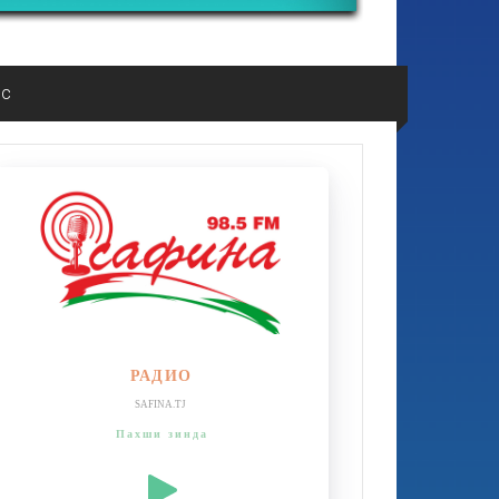
ос
РАДИО
SAFINA.TJ
Пахши зинда