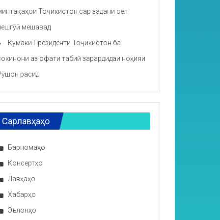
минтақаҳои Тоҷикистон сар задани сел
пешгӯӣ мешавад
Кумаки Президенти Тоҷикистон ба
сокинони аз офати табиӣ зарардидаи ноҳияи
Рӯшон расид
Сарлавҳаҳо
Барномаҳо
Консертҳо
Лавҳаҳо
Хабарҳо
Эълонҳо