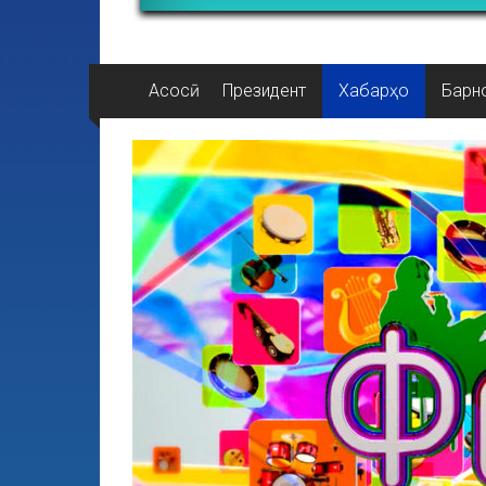
Асосӣ
Президент
Хабарҳо
Барн