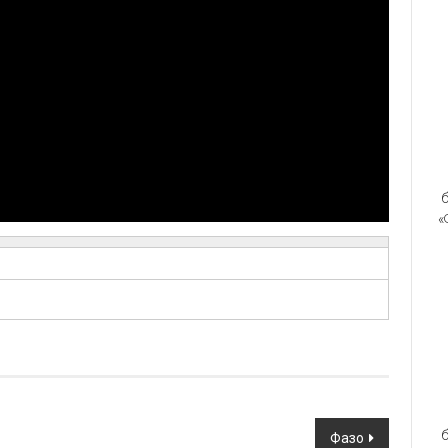
б
«
б
Фазо