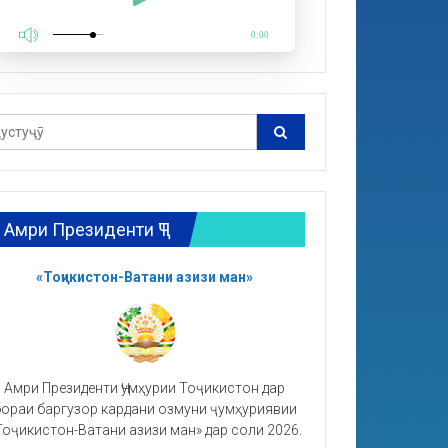
0:00
Амри Президенти ҶТ
«Тоҷикистон-Ватани азизи ман»
Амри Президенти Ҷумҳурии Тоҷикистон дар
ораи баргузор кардани озмуни ҷумҳуриявии
Тоҷикистон-Ватани азизи ман» дар соли 2026.