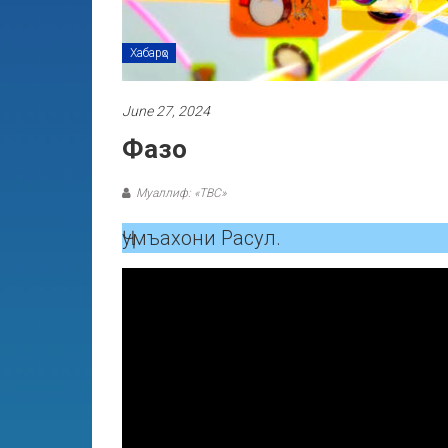
Хабарҳо
June 27, 2024
Фазо
Муаллиф: «ТВС»
Ҷумъахони Расул.