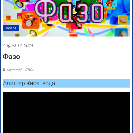
Хабарҳо
August 12, 2024
Фазо
Муаллиф: «ТВС»
Алишер Қаноатзода.