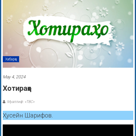
Хабарҳо
May 4, 2024
Хотираҳо
Муаллиф: «ТВС»
Ҳусейн Шарифов.