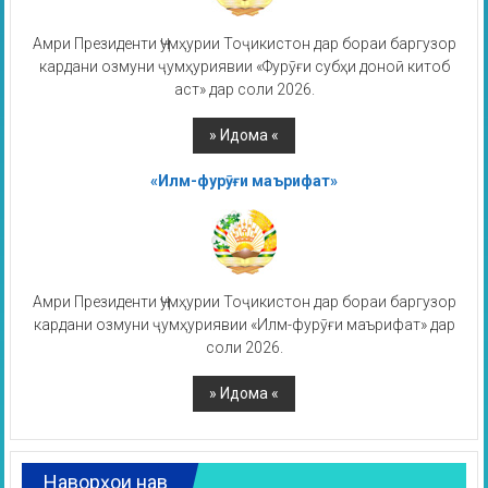
Амри Президенти Ҷумҳурии Тоҷикистон дар бораи баргузор
кардани озмуни ҷумҳуриявии «Фурӯғи субҳи доноӣ китоб
аст» дар соли 2026.
«Илм-фурӯғи маърифат»
Амри Президенти Ҷумҳурии Тоҷикистон дар бораи баргузор
кардани озмуни ҷумҳуриявии «Илм-фурӯғи маърифат» дар
соли 2026.
Наворҳои нав