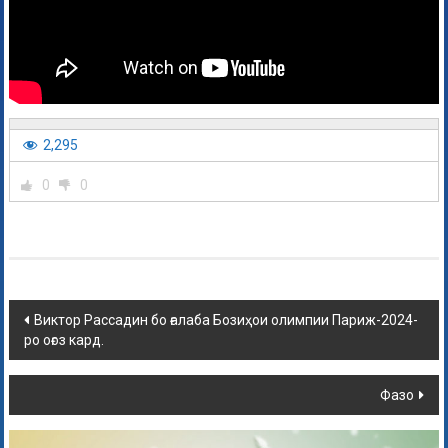
2,295
0
0
Виктор Рассадин бо ғалаба Бозиҳои олимпии Париж-2024-
ро оғоз кард.
Фазо