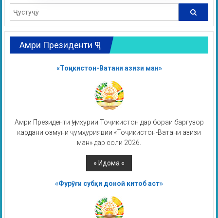
Амри Президенти ҶТ
«Тоҷикистон-Ватани азизи ман»
Амри Президенти Ҷумҳурии Тоҷикистон дар бораи баргузор
кардани озмуни ҷумҳуриявии «Тоҷикистон-Ватани азизи
ман» дар соли 2026.
«Фурӯғи субҳи доноӣ китоб аст»