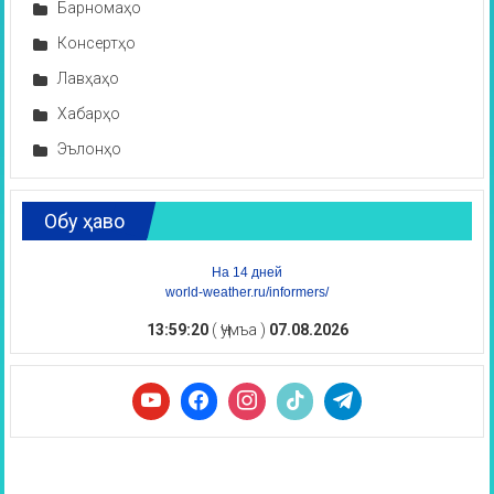
Барномаҳо
Консертҳо
Лавҳаҳо
Хабарҳо
Эълонҳо
Обу ҳаво
На 14 дней
world-weather.ru/informers/
13:59:21
( Ҷумъа )
07.08.2026