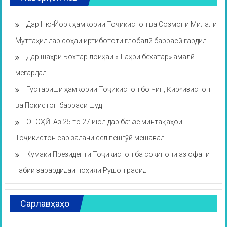
Дар Ню-Йорк ҳамкории Тоҷикистон ва Созмони Милали
Муттаҳид дар соҳаи иртибототи глобалӣ баррасӣ гардид
Дар шаҳри Бохтар лоиҳаи «Шаҳри бехатар» амалӣ
мегардад
Густариши ҳамкории Тоҷикистон бо Чин, Қирғизистон
ва Покистон баррасӣ шуд
ОГОҲӢ! Аз 25 то 27 июл дар баъзе минтақаҳои
Тоҷикистон сар задани сел пешгӯӣ мешавад
Кумаки Президенти Тоҷикистон ба сокинони аз офати
табиӣ зарардидаи ноҳияи Рӯшон расид
Сарлавҳаҳо