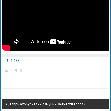
1,483
0
0
Даври ҷумҳуриявии озмуни «Сайри гули лола».