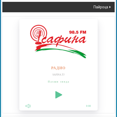
Пайроҳа
РАДИО
SAFINA.TJ
Пахши зинда
0:00