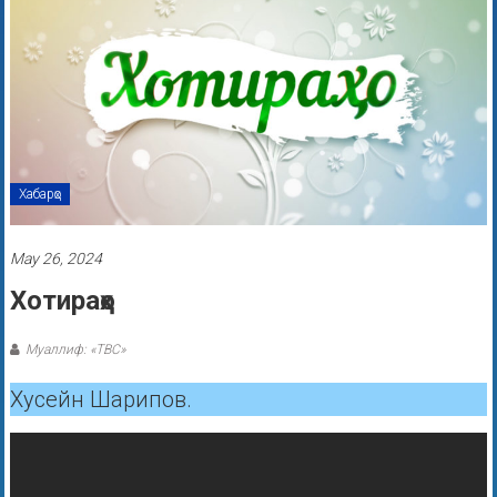
Хабарҳо
May 26, 2024
Хотираҳо
Муаллиф: «ТВС»
Хусейн Шарипов.