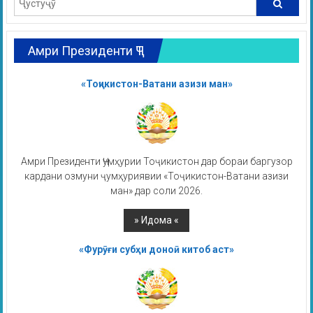
Амри Президенти ҶТ
«Тоҷикистон-Ватани азизи ман»
Амри Президенти Ҷумҳурии Тоҷикистон дар бораи баргузор
кардани озмуни ҷумҳуриявии «Тоҷикистон-Ватани азизи
ман» дар соли 2026.
«Фурӯғи субҳи доноӣ китоб аст»