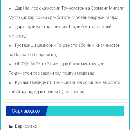
Дар Ню-Йорк ҳамкории Тоҷикистон ва Созмони Милали
Муттаҳид дар соҳаи иртибототи глобалӣ баррасӣ гардид
Дар шаҳри Бохтар лоиҳаи «Шаҳри бехатар» амалӣ
мегардад
Густариши ҳамкории Тоҷикистон бо Чин, Қирғизистон
ва Покистон баррасӣ шуд
ОГОҲӢ! Аз 25 то 27 июл дар баъзе минтақаҳои
Тоҷикистон сар задани сел пешгӯӣ мешавад
Кумаки Президенти Тоҷикистон ба сокинони аз офати
табиӣ зарардидаи ноҳияи Рӯшон расид
Сарлавҳаҳо
Барномаҳо