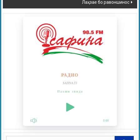
Лаҳзае бо равоншинос
РАДИО
SAFINA.TJ
Пахши зинда
0:00