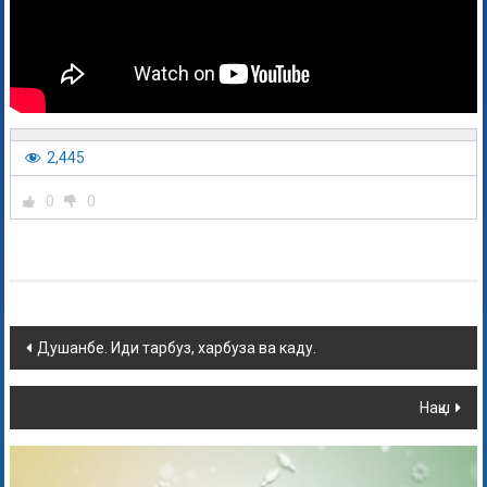
2,445
0
0
Душанбе. Иди тарбуз, харбуза ва каду.
Нақш