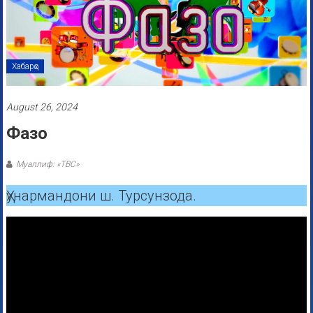
Хабарҳо
August 26, 2024
Фазо
Муаллиф: «ТВС»
Ҳунармандони ш. Турсунзода.