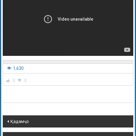
1,630
0
0
Қадамҷо