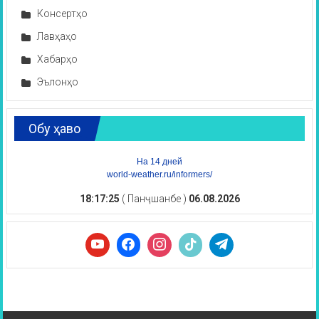
Консертҳо
Лавҳаҳо
Хабарҳо
Эълонҳо
Обу ҳаво
На 14 дней
world-weather.ru/informers/
18:17:26
( Панҷшанбе )
06.08.2026