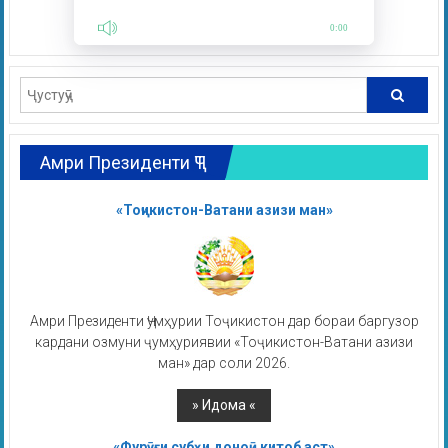
0:00
Амри Президенти ҶТ
«Тоҷикистон-Ватани азизи ман»
Амри Президенти Ҷумҳурии Тоҷикистон дар бораи баргузор
кардани озмуни ҷумҳуриявии «Тоҷикистон-Ватани азизи
ман» дар соли 2026.
«Фурӯғи субҳи доноӣ китоб аст»