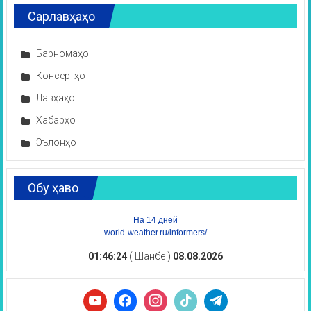
Сарлавҳаҳо
Барномаҳо
Консертҳо
Лавҳаҳо
Хабарҳо
Эълонҳо
Обу ҳаво
На 14 дней
world-weather.ru/informers/
01:46:24
( Шанбе )
08.08.2026