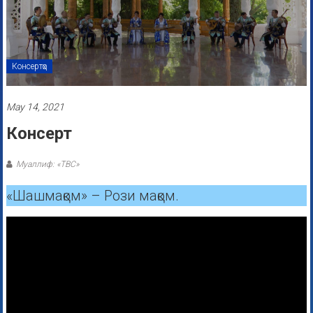
Консертҳо
May 14, 2021
Консерт
Муаллиф: «ТВС»
«Шашмақом» – Рози мақом.