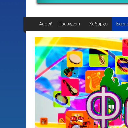
Асосӣ
Президент
Хабарҳо
Барн