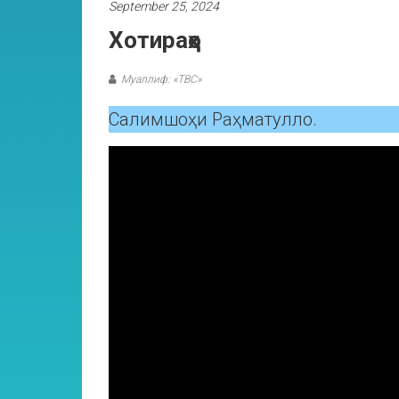
September 25, 2024
Хотираҳо
Муаллиф: «ТВС»
Салимшоҳи Раҳматулло.