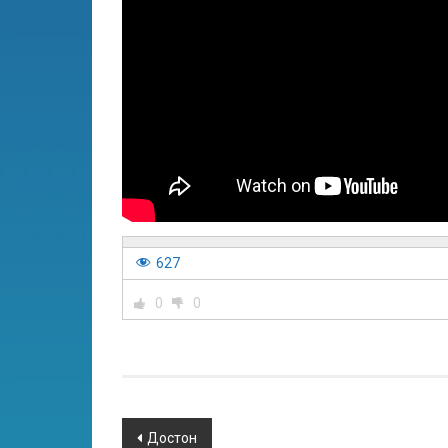
627
0
0
Достон