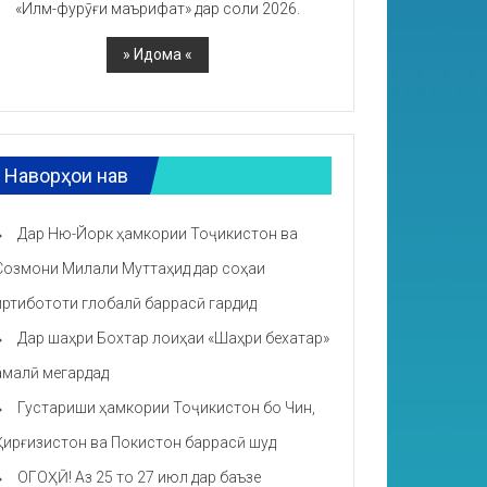
«Илм-фурӯғи маърифат» дар соли 2026.
Наворҳои нав
Дар Ню-Йорк ҳамкории Тоҷикистон ва
Созмони Милали Муттаҳид дар соҳаи
иртибототи глобалӣ баррасӣ гардид
Дар шаҳри Бохтар лоиҳаи «Шаҳри бехатар»
амалӣ мегардад
Густариши ҳамкории Тоҷикистон бо Чин,
Қирғизистон ва Покистон баррасӣ шуд
ОГОҲӢ! Аз 25 то 27 июл дар баъзе