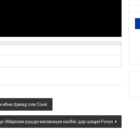
 ибни Ҳамад оли Сонӣ.
и «Маркази рушди малакаҳои касбӣ» дар шаҳри Роғун.