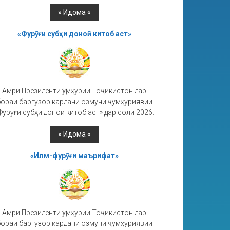
«Фурӯғи субҳи доноӣ китоб аст»
Амри Президенти Ҷумҳурии Тоҷикистон дар
ораи баргузор кардани озмуни ҷумҳуриявии
Фурӯғи субҳи доноӣ китоб аст» дар соли 2026.
«Илм-фурӯғи маърифат»
Амри Президенти Ҷумҳурии Тоҷикистон дар
ораи баргузор кардани озмуни ҷумҳуриявии