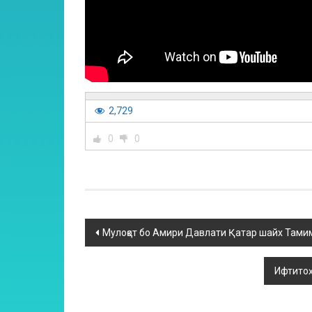
2,729
0
0
Мулоқот бо Амири Давлати Қатар шайх Тамим
Ифтитоҳ