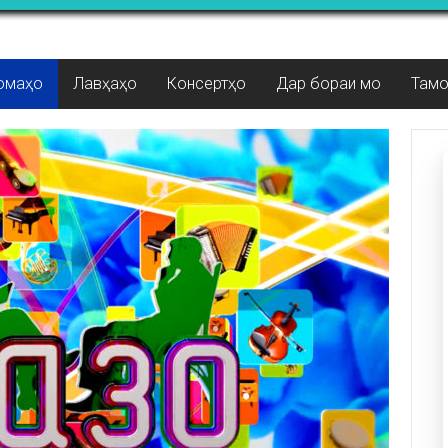
омаҳо
Лавҳаҳо
Консертҳо
Дар бораи мо
Там