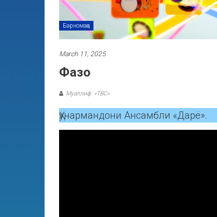
Барномаҳо
March 11, 2025
Фазо
Муаллиф: «ТВС»
Ҳунармандони Ансамбли «Дарё».