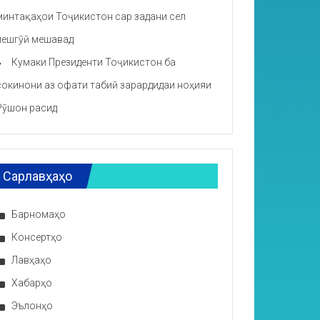
минтақаҳои Тоҷикистон сар задани сел
пешгӯӣ мешавад
Кумаки Президенти Тоҷикистон ба
сокинони аз офати табиӣ зарардидаи ноҳияи
Рӯшон расид
Сарлавҳаҳо
Барномаҳо
Консертҳо
Лавҳаҳо
Хабарҳо
Эълонҳо