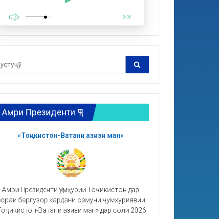
0:00
Амри Президенти ҶТ
«Тоҷикистон-Ватани азизи ман»
Амри Президенти Ҷумҳурии Тоҷикистон дар
ораи баргузор кардани озмуни ҷумҳуриявии
Тоҷикистон-Ватани азизи ман» дар соли 2026.