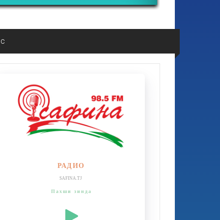
ос
РАДИО
SAFINA.TJ
Пахши зинда