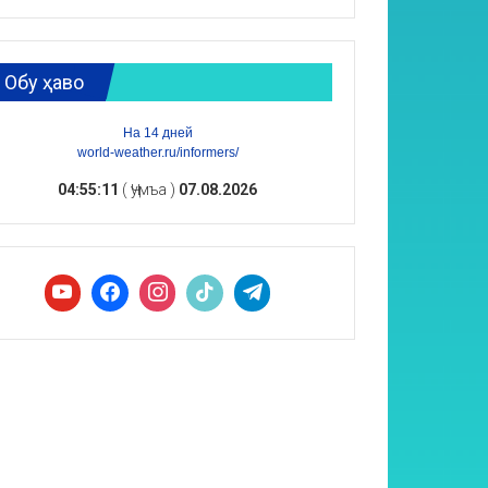
Обу ҳаво
На 14 дней
world-weather.ru/informers/
04:55:12
( Ҷумъа )
07.08.2026