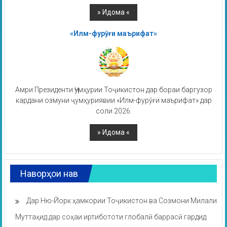
«Илм-фурӯғи маърифат»
Амри Президенти Ҷумҳурии Тоҷикистон дар бораи баргузор
кардани озмуни ҷумҳуриявии «Илм-фурӯғи маърифат» дар
соли 2026.
Наворҳои нав
Дар Ню-Йорк ҳамкории Тоҷикистон ва Созмони Милали
Муттаҳид дар соҳаи иртибототи глобалӣ баррасӣ гардид