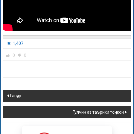
1,407
0
0
Ганҷур
Гулчин аз таърихи тоҷикон