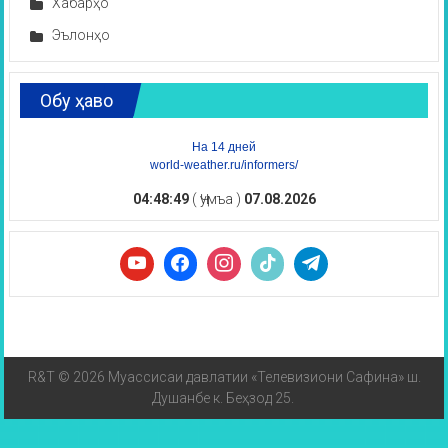
Хабарҳо
Эълонҳо
Обу ҳаво
На 14 дней
world-weather.ru/informers/
04:48:49
( Ҷумъа )
07.08.2026
R&T © 2026 Муассисаи давлатии «Телевизиони Сафина» ш.
Душанбе к. Беҳзод 25.