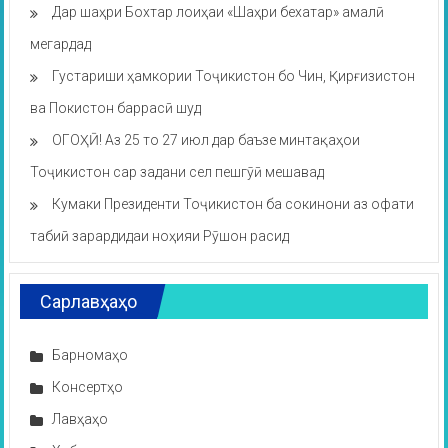
Дар шаҳри Бохтар лоиҳаи «Шаҳри бехатар» амалӣ
мегардад
Густариши ҳамкории Тоҷикистон бо Чин, Қирғизистон
ва Покистон баррасӣ шуд
ОГОҲӢ! Аз 25 то 27 июл дар баъзе минтақаҳои
Тоҷикистон сар задани сел пешгӯӣ мешавад
Кумаки Президенти Тоҷикистон ба сокинони аз офати
табиӣ зарардидаи ноҳияи Рӯшон расид
Сарлавҳаҳо
Барномаҳо
Консертҳо
Лавҳаҳо