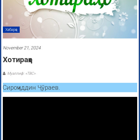
Хабарҳо
November 21, 2024
Хотираҳо
Муаллиф: «ТВС»
Сироҷиддин Ҷӯраев.