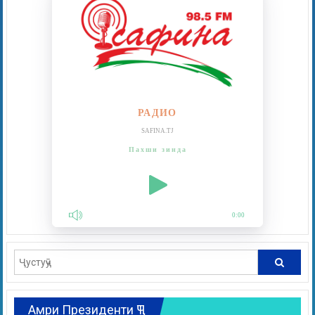
РАДИО
SAFINA.TJ
Пахши зинда
0:00
Амри Президенти ҶТ