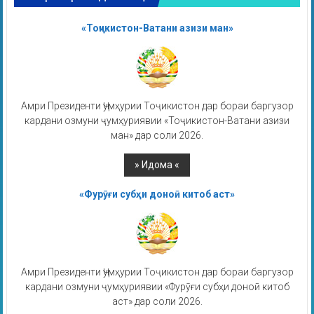
«Тоҷикистон-Ватани азизи ман»
Амри Президенти Ҷумҳурии Тоҷикистон дар бораи баргузор
кардани озмуни ҷумҳуриявии «Тоҷикистон-Ватани азизи
ман» дар соли 2026.
«Фурӯғи субҳи доноӣ китоб аст»
Амри Президенти Ҷумҳурии Тоҷикистон дар бораи баргузор
кардани озмуни ҷумҳуриявии «Фурӯғи субҳи доноӣ китоб
аст» дар соли 2026.