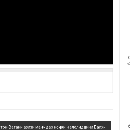
б
«
б
стон-Ватани азизи ман» дар ноҳияи Ҷалолиддини Балхӣ.