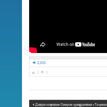
2,033
0
0
Даври ноҳиявии Озмуни ҷумҳуриявии «Тоҷики