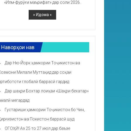
«Илм-фурӯғи маърифат» дар соли 2026.
Наворҳои нав
Дар Ню-Йорк ҳамкории Тоҷикистон ва
Созмони Милали Муттаҳид дар соҳаи
иртибототи глобалӣ баррасӣ гардид
Дар шаҳри Бохтар лоиҳаи «Шаҳри бехатар»
амалӣ мегардад
Густариши ҳамкории Тоҷикистон бо Чин,
Қирғизистон ва Покистон баррасӣ шуд
ОГОҲӢ! Аз 25 то 27 июл дар баъзе