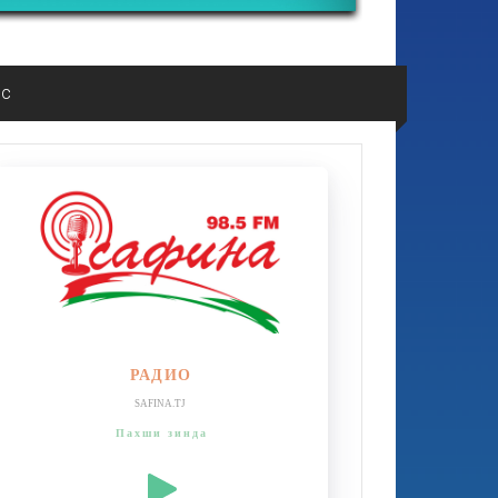
ос
РАДИО
SAFINA.TJ
Пахши зинда