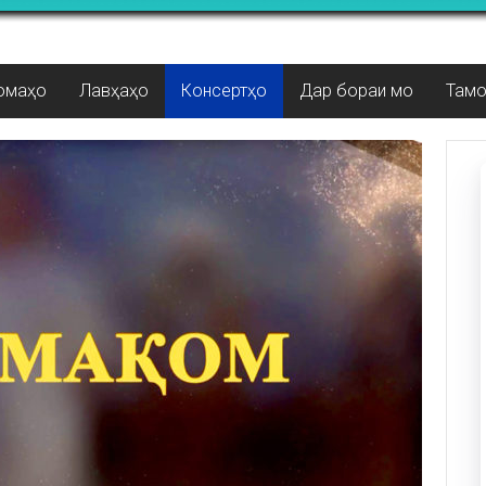
омаҳо
Лавҳаҳо
Консертҳо
Дар бораи мо
Там