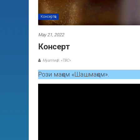
Консертҳо
May 21, 2022
Консерт
Муаллиф: «ТВС»
Рози мақом «Шашмақом».