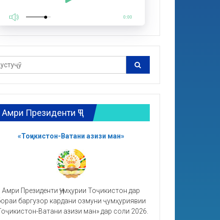
0:00
Амри Президенти ҶТ
«Тоҷикистон-Ватани азизи ман»
Амри Президенти Ҷумҳурии Тоҷикистон дар
ораи баргузор кардани озмуни ҷумҳуриявии
Тоҷикистон-Ватани азизи ман» дар соли 2026.