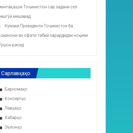
минтақаҳои Тоҷикистон сар задани сел
пешгӯӣ мешавад
Кумаки Президенти Тоҷикистон ба
сокинони аз офати табиӣ зарардидаи ноҳияи
Рӯшон расид
Сарлавҳаҳо
Барномаҳо
Консертҳо
Лавҳаҳо
Хабарҳо
Эълонҳо