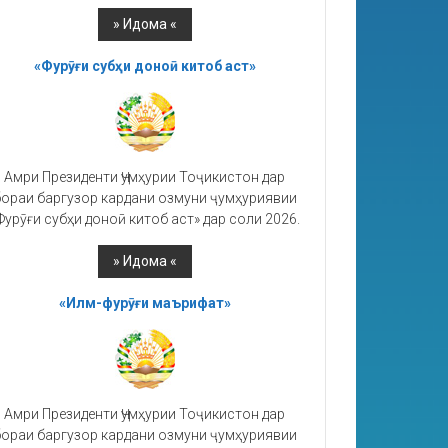
«Фурӯғи субҳи доноӣ китоб аст»
Амри Президенти Ҷумҳурии Тоҷикистон дар
ораи баргузор кардани озмуни ҷумҳуриявии
Фурӯғи субҳи доноӣ китоб аст» дар соли 2026.
«Илм-фурӯғи маърифат»
Амри Президенти Ҷумҳурии Тоҷикистон дар
ораи баргузор кардани озмуни ҷумҳуриявии