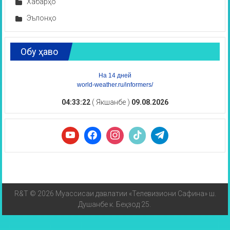
Хабарҳо
Эълонҳо
Обу ҳаво
На 14 дней
world-weather.ru/informers/
04:33:22
( Якшанбе )
09.08.2026
R&T © 2026 Муассисаи давлатии «Телевизиони Сафина» ш.
Душанбе к. Беҳзод 25.