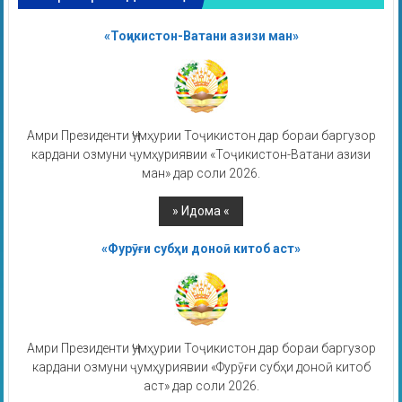
«Тоҷикистон-Ватани азизи ман»
Амри Президенти Ҷумҳурии Тоҷикистон дар бораи баргузор
кардани озмуни ҷумҳуриявии «Тоҷикистон-Ватани азизи
ман» дар соли 2026.
«Фурӯғи субҳи доноӣ китоб аст»
Амри Президенти Ҷумҳурии Тоҷикистон дар бораи баргузор
кардани озмуни ҷумҳуриявии «Фурӯғи субҳи доноӣ китоб
аст» дар соли 2026.