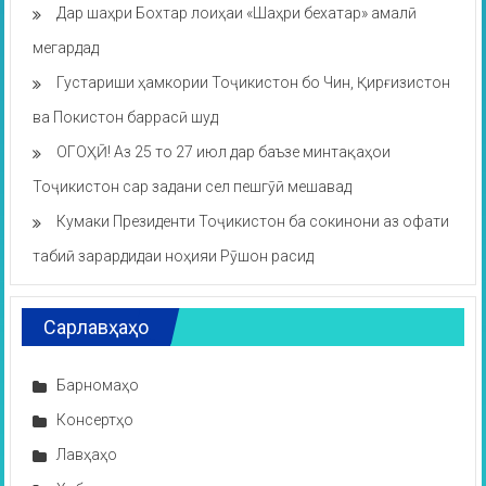
Дар шаҳри Бохтар лоиҳаи «Шаҳри бехатар» амалӣ
мегардад
Густариши ҳамкории Тоҷикистон бо Чин, Қирғизистон
ва Покистон баррасӣ шуд
ОГОҲӢ! Аз 25 то 27 июл дар баъзе минтақаҳои
Тоҷикистон сар задани сел пешгӯӣ мешавад
Кумаки Президенти Тоҷикистон ба сокинони аз офати
табиӣ зарардидаи ноҳияи Рӯшон расид
Сарлавҳаҳо
Барномаҳо
Консертҳо
Лавҳаҳо