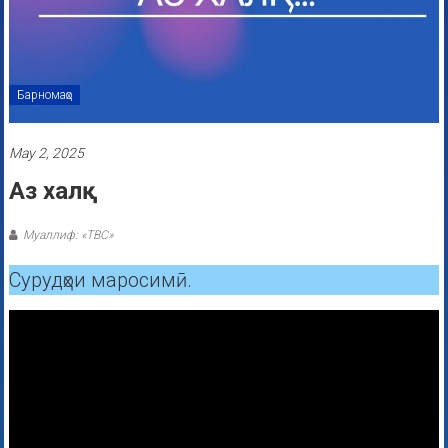
Барномаҳо
May 2, 2025
Аз халқ
Муаллиф: «ТВС»
Сурудҳои маросимӣ.