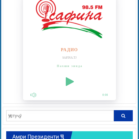
РАДИО
SAFINA.TJ
Пахши зинда
0:00
Амри Президенти ҶТ