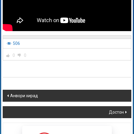
506
0
0
Анвори хирад
Достон