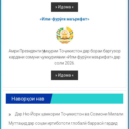
«Илм-фурӯғи маърифат»
Амри Президенти Ҷумҳурии Тоҷикистон дар бораи баргузор
кардани озмуни ҷумҳуриявии «Илм-фурӯғи маърифат» дар
соли 2026.
Наворҳои нав
Дар Ню-Йорк ҳамкории Тоҷикистон ва Созмони Милали
Муттаҳид дар соҳаи иртибототи глобалӣ баррасӣ гардид