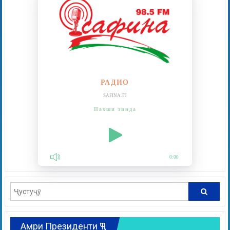
РАДИО
SAFINA.TJ
Пахши зинда
0:00
Амри Президенти ҶТ