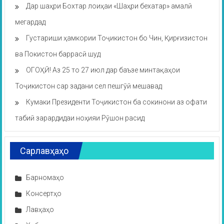
Дар шаҳри Бохтар лоиҳаи «Шаҳри бехатар» амалӣ
мегардад
Густариши ҳамкории Тоҷикистон бо Чин, Қирғизистон
ва Покистон баррасӣ шуд
ОГОҲӢ! Аз 25 то 27 июл дар баъзе минтақаҳои
Тоҷикистон сар задани сел пешгӯӣ мешавад
Кумаки Президенти Тоҷикистон ба сокинони аз офати
табиӣ зарардидаи ноҳияи Рӯшон расид
Сарлавҳаҳо
Барномаҳо
Консертҳо
Лавҳаҳо