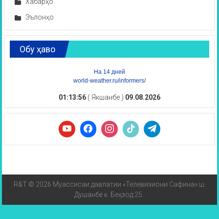
Хабарҳо
Эълонҳо
Обу ҳаво
На 14 дней
world-weather.ru/informers/
01:13:56
( Якшанбе )
09.08.2026
R&T © 2026 Муассисаи давлатии «Телевизиони Сафина» ш.
Душанбе к. Беҳзод 25.