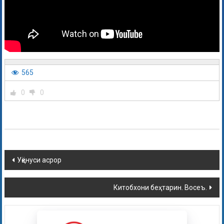
565
0
0
Уқёнуси асрор
Китобхони беҳтарин. Восеъ.