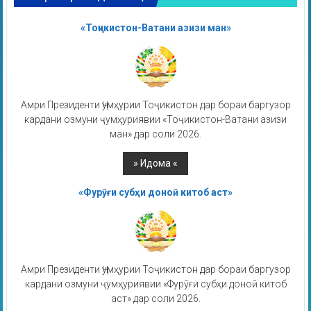
«Тоҷикистон-Ватани азизи ман»
Амри Президенти Ҷумҳурии Тоҷикистон дар бораи баргузор
кардани озмуни ҷумҳуриявии «Тоҷикистон-Ватани азизи
ман» дар соли 2026.
«Фурӯғи субҳи доноӣ китоб аст»
Амри Президенти Ҷумҳурии Тоҷикистон дар бораи баргузор
кардани озмуни ҷумҳуриявии «Фурӯғи субҳи доноӣ китоб
аст» дар соли 2026.