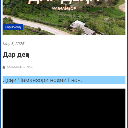
Барномаҳо
May 3, 2025
Дар деҳа
Муаллиф: «ТВС»
Деҳаи Чаманзори ноҳияи Ёвон.