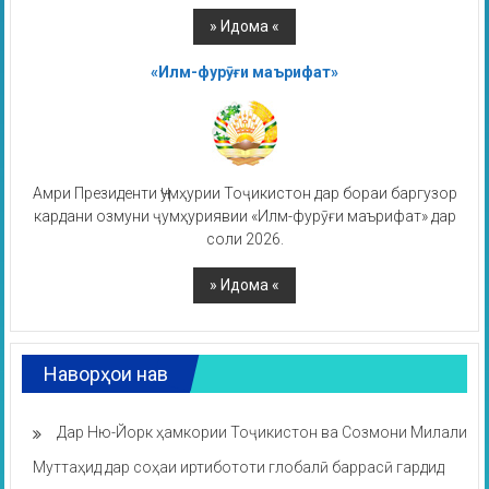
«Илм-фурӯғи маърифат»
Амри Президенти Ҷумҳурии Тоҷикистон дар бораи баргузор
кардани озмуни ҷумҳуриявии «Илм-фурӯғи маърифат» дар
соли 2026.
Наворҳои нав
Дар Ню-Йорк ҳамкории Тоҷикистон ва Созмони Милали
Муттаҳид дар соҳаи иртибототи глобалӣ баррасӣ гардид