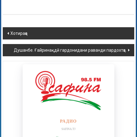
Хотираҳо
Душанбе. Ғайринақдӣ гардонидани раванди пардохтҳо.
РАДИО
SAFINA.TJ