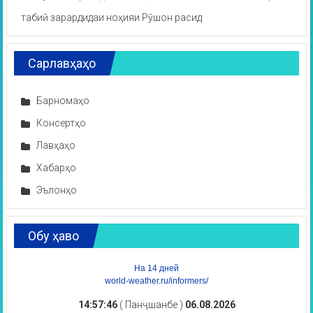
табиӣ зарардидаи ноҳияи Рӯшон расид
Сарлавҳаҳо
Барномаҳо
Консертҳо
Лавҳаҳо
Хабарҳо
Эълонҳо
Обу ҳаво
На 14 дней
world-weather.ru/informers/
14:57:46
( Панҷшанбе )
06.08.2026