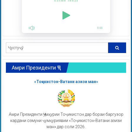
Пахши зинда
0:00
Амри Президенти ҶТ
«Тоҷикистон-Ватани азизи ман»
Амри Президенти Ҷумҳурии Тоҷикистон дар бораи баргузор
кардани озмуни ҷумҳуриявии «Тоҷикистон-Ватани азизи
ман» дар соли 2026.