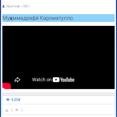
Муаллиф: «ТВС»
Муҳаммадрафӣ Кароматулло.
9,058
0
0