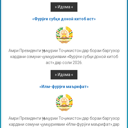
«Фурӯғи субҳи доноӣ китоб аст»
Амри Президенти Ҷумҳурии Тоҷикистон дар бораи баргузор
кардани озмуни ҷумҳуриявии «Фурӯғи субҳи доноӣ китоб
аст» дар соли 2026.
«Илм-фурӯғи маърифат»
Амри Президенти Ҷумҳурии Тоҷикистон дар бораи баргузор
кардани озмуни ҷумҳуриявии «Илм-фурӯғи маърифат» дар