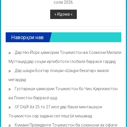
соли 2026.
Наворҳои нав
Дар Ню-Йорк ҳамкории Тоҷикистон ва Созмони Милали
Муттаҳид дар соҳаи иртибототи глобалӣ баррасӣ гардид
Дар шаҳри Бохтар лоиҳаи «Шаҳри бехатар» амалӣ
мегардад
Густариши ҳамкории Тоҷикистон бо Чин, Қирғизистон
ва Покистон баррасӣ шуд
ОГОҲӢ! Аз 25 то 27 июл дар баъзе минтақаҳои
Тоҷикистон сар задани сел пешгӯӣ мешавад
Кумаки Президенти Тоҷикистон ба сокинони аз офати