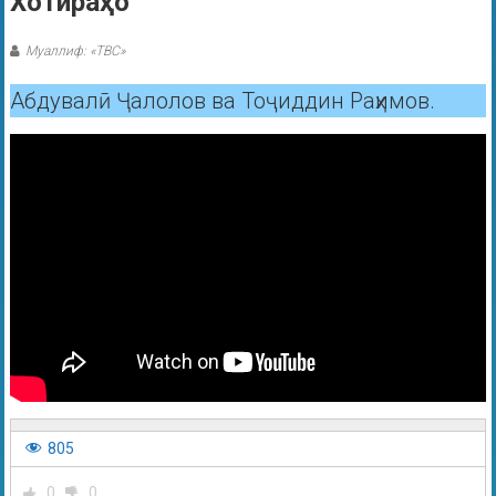
Хотираҳо
Муаллиф: «ТВС»
Абдувалӣ Ҷалолов ва Тоҷиддин Раҳимов.
805
0
0