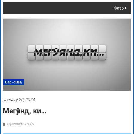
Фазо
Барномаҳо
January 20, 2024
Мегӯянд, ки…
Муаллиф: «ТВС»