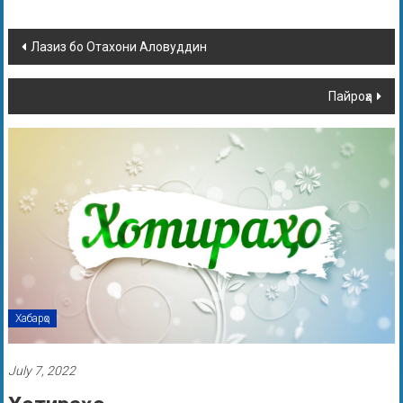
Лазиз бо Отахони Аловуддин
Пайроҳа
Хабарҳо
July 7, 2022