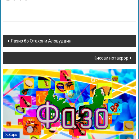
Лазиз бо Отахони Аловуддин
Қиссаи нотакрор
Хабарҳо