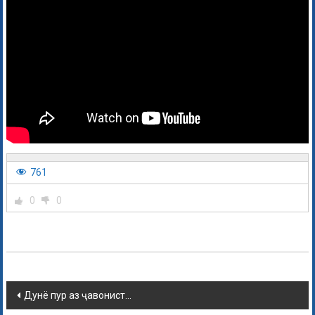
761
0
0
Дунё пур аз ҷавонист…