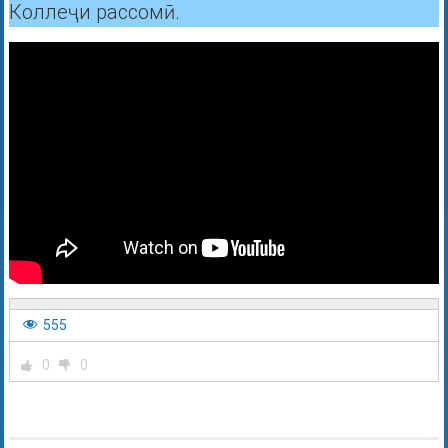
Коллеҷи рассомӣ.
555
0
0