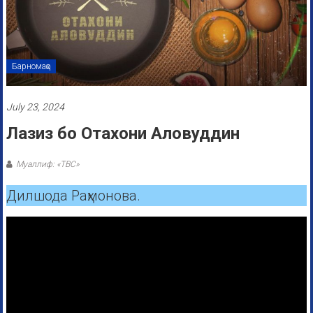
Барномаҳо
July 23, 2024
Лазиз бо Отахони Аловуддин
Муаллиф: «ТВС»
Дилшода Раҳмонова.