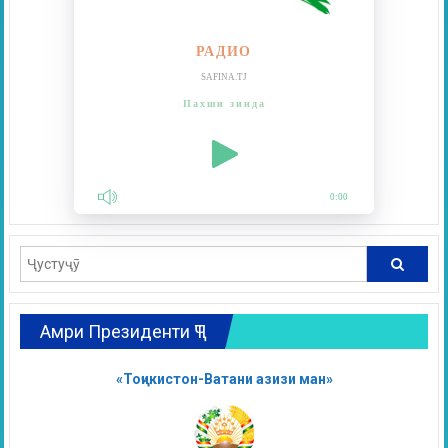
РАДИО
SAFINA.TJ
Пахши зинда
0:00
Амри Президенти ҶТ
«Тоҷикистон-Ватани азизи ман»