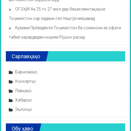
ОГОҲӢ! Аз 25 то 27 июл дар баъзе минтақаҳои
Тоҷикистон сар задани сел пешгӯӣ мешавад
Кумаки Президенти Тоҷикистон ба сокинони аз офати
табиӣ зарардидаи ноҳияи Рӯшон расид
Сарлавҳаҳо
Барномаҳо
Консертҳо
Лавҳаҳо
Хабарҳо
Эълонҳо
Обу ҳаво