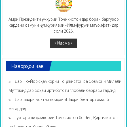
Амри Президенти Ҷумҳурии Тоҷикистон дар бораи баргузор
кардани озмуни ҷумҳуриявии «Илм-фурӯғи маърифат» дар
соли 2026.
Наворҳои нав
Дар Ню-Йорк ҳамкории Тоҷикистон ва Созмони Милали
Муттаҳид дар соҳаи иртибототи глобалӣ баррасӣ гардид
Дар шаҳри Бохтар лоиҳаи «Шаҳри бехатар» амалӣ
мегардад
Густариши ҳамкории Тоҷикистон бо Чин, Қирғизистон
ва Покистон баррасӣ шуд