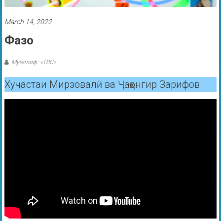
March 14, 2022
Фазо
Муаллиф: «ТВС»
Хуҷастаи Мирзовалӣ ва Ҷаҳонгир Зарифов.