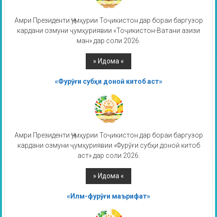
Амри Президенти Ҷумҳурии Тоҷикистон дар бораи баргузор
кардани озмуни ҷумҳуриявии «Тоҷикистон-Ватани азизи
ман» дар соли 2026.
«Фурӯғи субҳи доноӣ китоб аст»
Амри Президенти Ҷумҳурии Тоҷикистон дар бораи баргузор
кардани озмуни ҷумҳуриявии «Фурӯғи субҳи доноӣ китоб
аст» дар соли 2026.
«Илм-фурӯғи маърифат»