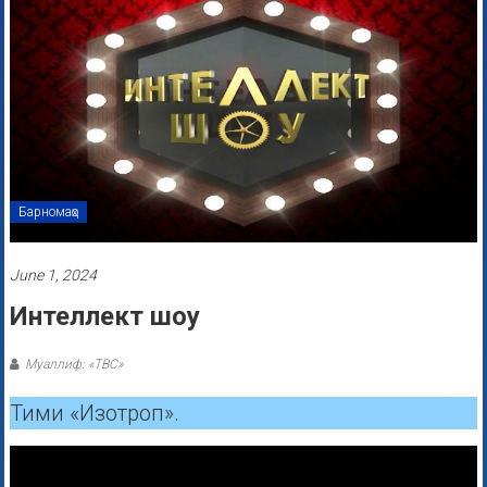
Барномаҳо
June 1, 2024
Интеллект шоу
Муаллиф: «ТВС»
Тими «Изотроп».