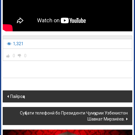
1,321
0
0
Пайроҳа
Суҳбати телефонӣ бо Президенти Ҷумҳурии Узбекистон
Шавкат Мирзиёев.