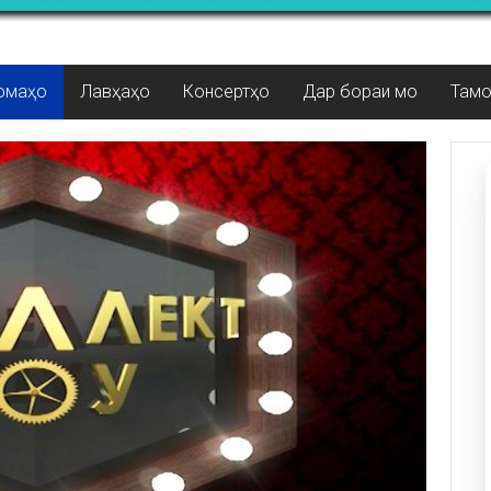
омаҳо
Лавҳаҳо
Консертҳо
Дар бораи мо
Там