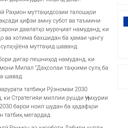
ӣ Раҳмон муттаҳидсозии талошҳои
ақсади ҳифзи амну субот ва таъмини
 сарони давлатҳо муроҷиат намуданд, ки
ҳо ва хотима бахшидан ба ҳамаи ҷангу
 сулҳҷӯёна муттаҳид шаванд.
бори дигар пешниҳод намуданд, ки
змони Милал “Даҳсолаи таҳкими сулҳ ба
да шавад.
зарурати татбиқи Рӯзномаи 2030
, ки Стратегияи миллии рушди Ҷумҳурии
 2030 барои ноил шудан ба ҳадафҳои
н татбиқ мегардад.
алӣ Раҳмон аз ҳисоботи Дабири кулли