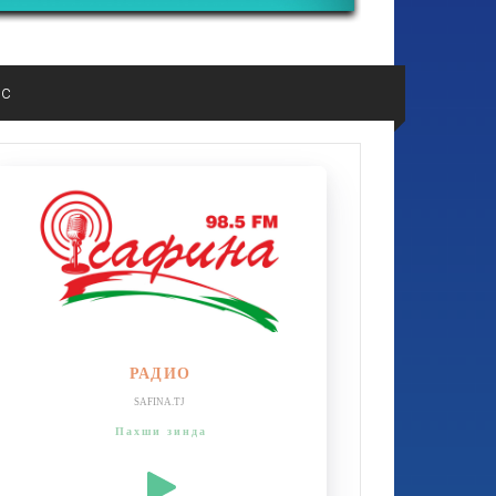
ос
РАДИО
SAFINA.TJ
Пахши зинда