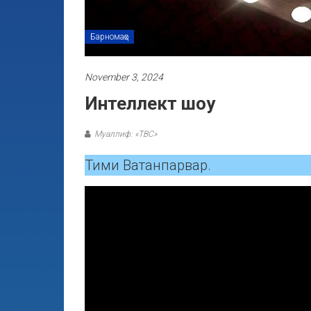
Барномаҳо
November 3, 2024
Интеллект шоу
Муаллиф: «ТВС»
Тими Ватанпарвар.