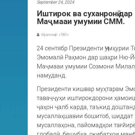
September 24, 2024
Иштирок ва суханронӣ да
Маҷмааи умумии СММ.
Муаллиф: «ТВС»
24 сентябр Президенти Ҷумҳурии 
Эмомалӣ Раҳмон дар шаҳри Ню-Й
Маҷмааи умумии Созмони Милали
намуданд.
Президенти кишвар муҳтарам Эм
таваҷҷуҳи иштирокдорони ҳамоиш
ҷаҳон ҷалб карда, таъкид доштанд
мусаллаҳшавии бошитоб, шиддат г
мусаллаҳона, пайомадҳои тағйирё
глобалӣ, бешубҳа, оқибатҳои ман