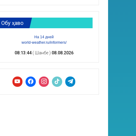
Обу ҳаво
На 14 дней
world-weather.ru/informers/
08:13:45
( Шанбе )
08.08.2026