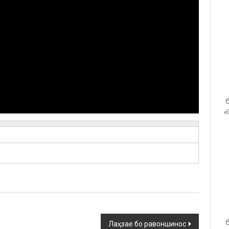
б
«
б
Лаҳзае бо равоншинос