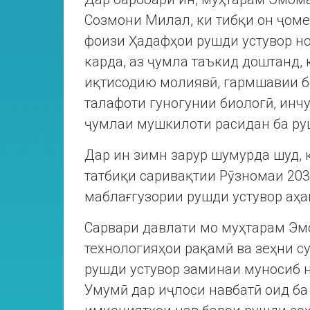
Созмони Милал, ки тибқи он ҷомеа
фоизи Ҳадафҳои рушди устувор но
карда, аз ҷумла таъкид доштанд, 
иқтисодию молиявӣ, гармшавии б
талафоти гуногунии биологӣ, инч
ҷумлаи мушкилоти расидан ба ру
Дар ин зимн зарур шумурда шуд, 
татбиқи саривақтии Рӯзномаи 203
маблағгузории рушди устувор аҳ
Сарвари давлати мо муҳтарам Э
технологияҳои рақамӣ ва зеҳни с
рушди устувор заминаи муносиб 
Умумӣ дар иҷлоси навбатӣ оид ба