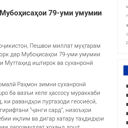
р Мубоҳисаҳои 79-уми умумии
Тоҷикистон, Пешвои миллат муҳтарам
орк дар Мубоҳисаҳои 79-уми умумии
 Муттаҳид иштирок ва суханронӣ
омалӣ Раҳмон зимни суханронӣ
ро ба вазъи хеле ҳассосу мураккаби
, ки равандҳои пуртазоди геосиёсӣ,
ирифтани “ҷанги сард”, низоъҳои
бии иқлим ва дигар хатару таҳдидҳои
фии дарозмуддат хоҳанд дошт.