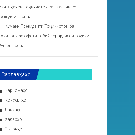
минтақаҳои Тоҷикистон сар задани сел
пешгӯӣ мешавад
Кумаки Президенти Тоҷикистон ба
сокинони аз офати табиӣ зарардидаи ноҳияи
Рӯшон расид
Сарлавҳаҳо
Барномаҳо
Консертҳо
Лавҳаҳо
Хабарҳо
Эълонҳо