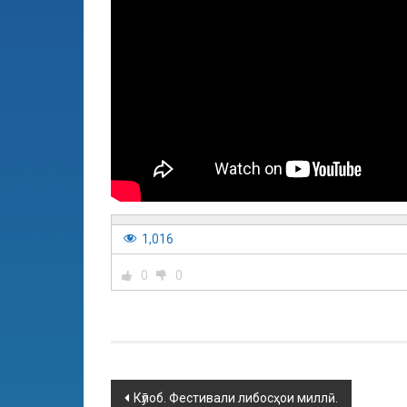
1,016
0
0
Кӯлоб. Фестивали либосҳои миллӣ.