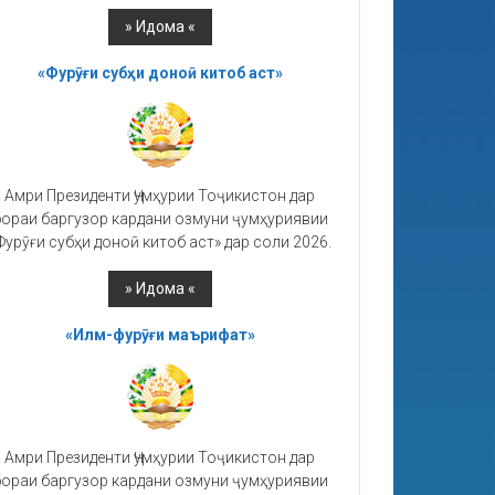
«Фурӯғи субҳи доноӣ китоб аст»
Амри Президенти Ҷумҳурии Тоҷикистон дар
ораи баргузор кардани озмуни ҷумҳуриявии
Фурӯғи субҳи доноӣ китоб аст» дар соли 2026.
«Илм-фурӯғи маърифат»
Амри Президенти Ҷумҳурии Тоҷикистон дар
ораи баргузор кардани озмуни ҷумҳуриявии