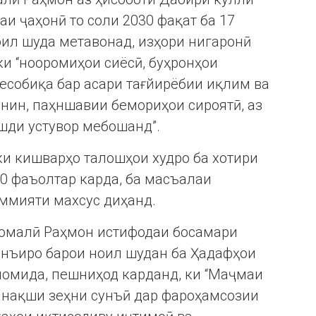
и ҷаҳонӣ то соли 2030 фақат ба 17
ил шуда метавонад, изҳори нигаронӣ
ки “нооромиҳои сиёсӣ, буҳронҳои
есобиқа бар асари тағйирёбии иқлим ва
унин, паҳншавии бемориҳои сироятӣ, аз
шди устувор мебошанд”.
ки кишварҳо талошҳои худро ба хотири
0 фаъолтар карда, ба масъалаи
аммияти махсус диҳанд.
момалӣ Раҳмон истифодаи босамари
унъиро барои ноил шудан ба Ҳадафҳои
номида, пешниҳод карданд, ки “Маҷмаи
 нақши зеҳни сунъӣ дар фароҳамсозии