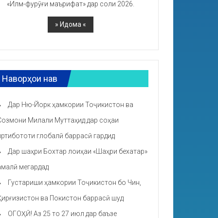
«Илм-фурӯғи маърифат» дар соли 2026.
Наворҳои нав
Дар Ню-Йорк ҳамкории Тоҷикистон ва
Созмони Милали Муттаҳид дар соҳаи
иртибототи глобалӣ баррасӣ гардид
Дар шаҳри Бохтар лоиҳаи «Шаҳри бехатар»
амалӣ мегардад
Густариши ҳамкории Тоҷикистон бо Чин,
Қирғизистон ва Покистон баррасӣ шуд
ОГОҲӢ! Аз 25 то 27 июл дар баъзе