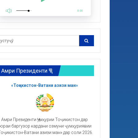
0:00
Амри Президенти ҶТ
«Тоҷикистон-Ватани азизи ман»
Амри Президенти Ҷумҳурии Тоҷикистон дар
ораи баргузор кардани озмуни ҷумҳуриявии
Тоҷикистон-Ватани азизи ман» дар соли 2026.