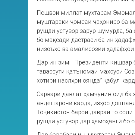
Пешвои миллат муҳтарам Эмомал
муштараки ҷомеаи ҷаҳониро ба м
рушди устувор зарур шумурда, ба
бо мақсади дастрасӣ ба ин ҳадаф
низоъҳо ва амалисозии ҳадафҳои
Дар ин зимн Президенти кишвар 
тавассути қатъномаи махсуси Со
хотири наслҳои оянда” қабул кар
Сарвари давлат ҳамчунин оид ба 
андешаронӣ карда, изҳор доштанд
Тоҷикистон барои давраи то соли
рушди устувор дар ҳамоҳангӣ бо о
Дар баробари ин, муҳтарам Эмом