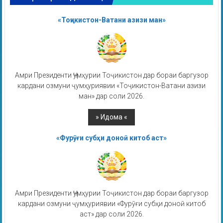
«Тоҷикистон-Ватани азизи ман»
Амри Президенти Ҷумҳурии Тоҷикистон дар бораи баргузор
кардани озмуни ҷумҳуриявии «Тоҷикистон-Ватани азизи
ман» дар соли 2026.
«Фурӯғи субҳи доноӣ китоб аст»
Амри Президенти Ҷумҳурии Тоҷикистон дар бораи баргузор
кардани озмуни ҷумҳуриявии «Фурӯғи субҳи доноӣ китоб
аст» дар соли 2026.