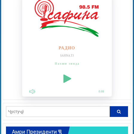
РАДИО
SAFINA.TJ
Пахши зинда
0:00
Амри Президенти ҶТ