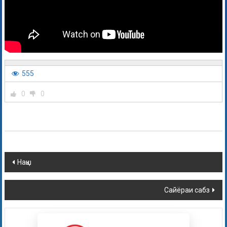
555
0
0
Нақш
Сайёраи сабз