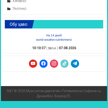
Хабарҳо
Эълонҳо
Обу ҳаво
На 14 дней
world-weather.ru/informers/
10:10:37
( Ҷумъа )
07.08.2026
R&T © 2026 Муассисаи давлатии «Телевизиони Сафина» ш.
Душанбе к. Беҳзод 25.