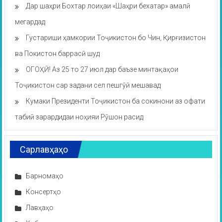
Дар шаҳри Бохтар лоиҳаи «Шаҳри бехатар» амалӣ
мегардад
Густариши ҳамкории Тоҷикистон бо Чин, Қирғизистон
ва Покистон баррасӣ шуд
ОГОҲӢ! Аз 25 то 27 июл дар баъзе минтақаҳои
Тоҷикистон сар задани сел пешгӯӣ мешавад
Кумаки Президенти Тоҷикистон ба сокинони аз офати
табиӣ зарардидаи ноҳияи Рӯшон расид
Сарлавҳаҳо
Барномаҳо
Консертҳо
Лавҳаҳо