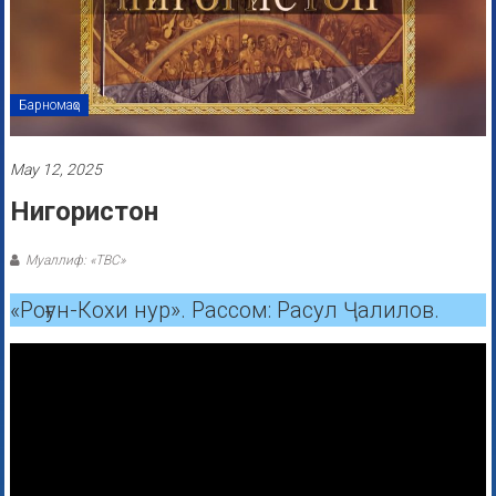
Барномаҳо
May 12, 2025
Нигористон
Муаллиф: «ТВС»
«Роғун-Кохи нур». Рассом: Расул Ҷалилов.