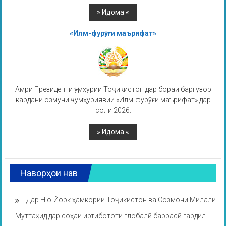
«Илм-фурӯғи маърифат»
Амри Президенти Ҷумҳурии Тоҷикистон дар бораи баргузор
кардани озмуни ҷумҳуриявии «Илм-фурӯғи маърифат» дар
соли 2026.
Наворҳои нав
Дар Ню-Йорк ҳамкории Тоҷикистон ва Созмони Милали
Муттаҳид дар соҳаи иртибототи глобалӣ баррасӣ гардид