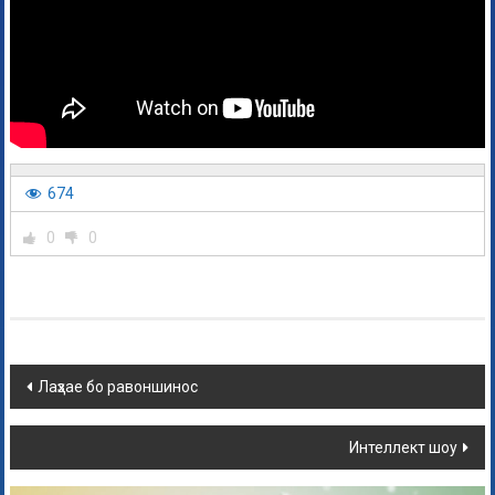
674
0
0
Лаҳзае бо равоншинос
Интеллект шоу