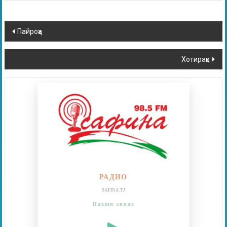
Пайроҳа
Хотираҳо
РАДИО
SAFINA.TJ
Пахши зинда