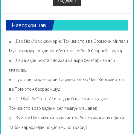
Наворҳои нав
Дар Ню-Йорк ҳамкории Тоҷикистон ва Созмони Милали
Муттаҳид дар соҳаи иртибототи глобалӣ баррасӣ гардид
Дар шаҳри Бохтар лоиҳаи «Шаҳри бехатар» амалӣ
мегардад
Густариши ҳамкории Тоҷикистон бо Чин, Қирғизистон
ва Покистон баррасӣ шуд
ОГОҲӢ! Аз 25 то 27 июл дар баъзе минтақаҳои
Тоҷикистон сар задани сел пешгӯӣ мешавад
Кумаки Президенти Тоҷикистон ба сокинони аз офати
табиӣ зарардидаи ноҳияи Рӯшон расид