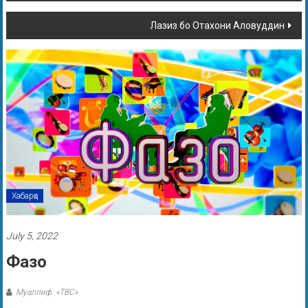
Лазиз бо Отахони Аловуддин
Хабарҳо
July 5, 2022
Фазо
Муаллиф: «ТВС»