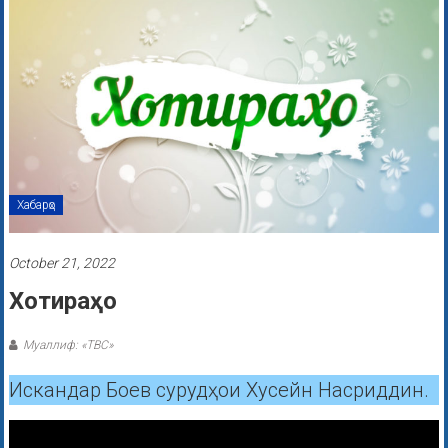
Хабарҳо
October 21, 2022
Хотираҳо
Муаллиф: «ТВС»
Искандар Боев сурудҳои Хусейн Насриддин.