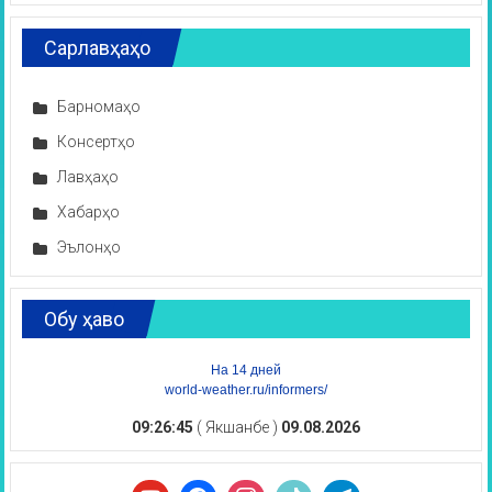
Сарлавҳаҳо
Барномаҳо
Консертҳо
Лавҳаҳо
Хабарҳо
Эълонҳо
Обу ҳаво
На 14 дней
world-weather.ru/informers/
09:26:46
( Якшанбе )
09.08.2026