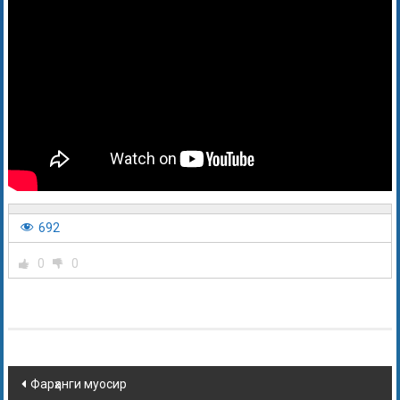
692
0
0
Фарҳанги муосир