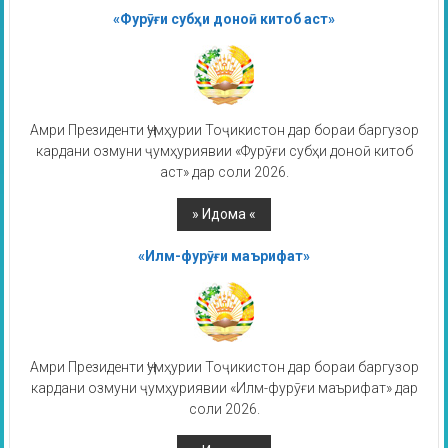
«Фурӯғи субҳи доноӣ китоб аст»
Амри Президенти Ҷумҳурии Тоҷикистон дар бораи баргузор
кардани озмуни ҷумҳуриявии «Фурӯғи субҳи доноӣ китоб
аст» дар соли 2026.
«Илм-фурӯғи маърифат»
Амри Президенти Ҷумҳурии Тоҷикистон дар бораи баргузор
кардани озмуни ҷумҳуриявии «Илм-фурӯғи маърифат» дар
соли 2026.