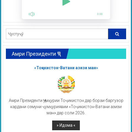
0:00
Амри Президенти ҶТ
«Тоҷикистон-Ватани азизи ман»
Амри Президенти Ҷумҳурии Тоҷикистон дар бораи баргузор
кардани озмуни ҷумҳуриявии «Тоҷикистон-Ватани азизи
ман» дар соли 2026.