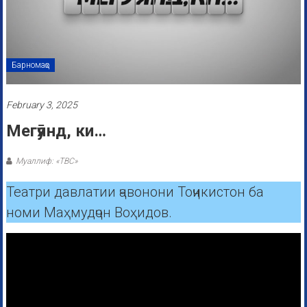
Барномаҳо
February 3, 2025
Мегӯянд, ки…
Муаллиф: «ТВС»
Театри давлатии ҷавонони Тоҷикистон ба
номи Маҳмудҷон Воҳидов.