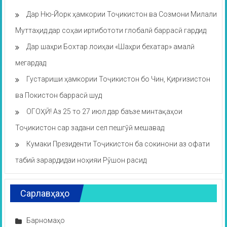
Дар Ню-Йорк ҳамкории Тоҷикистон ва Созмони Милали
Муттаҳид дар соҳаи иртибототи глобалӣ баррасӣ гардид
Дар шаҳри Бохтар лоиҳаи «Шаҳри бехатар» амалӣ
мегардад
Густариши ҳамкории Тоҷикистон бо Чин, Қирғизистон
ва Покистон баррасӣ шуд
ОГОҲӢ! Аз 25 то 27 июл дар баъзе минтақаҳои
Тоҷикистон сар задани сел пешгӯӣ мешавад
Кумаки Президенти Тоҷикистон ба сокинони аз офати
табиӣ зарардидаи ноҳияи Рӯшон расид
Сарлавҳаҳо
Барномаҳо