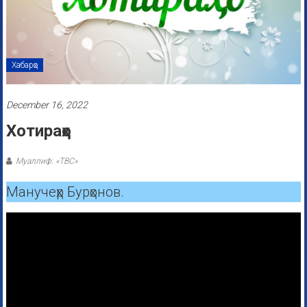
Хабарҳо
December 16, 2022
Хотираҳо
Муаллиф: «ТВС»
Манучеҳр Бурҳонов.