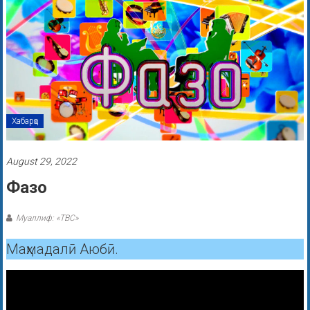
Хабарҳо
August 29, 2022
Фазо
Муаллиф: «ТВС»
Маҳмадалӣ Аюбӣ.