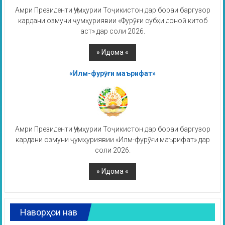
Амри Президенти Ҷумҳурии Тоҷикистон дар бораи баргузор
кардани озмуни ҷумҳуриявии «Фурӯғи субҳи доноӣ китоб
аст» дар соли 2026.
«Илм-фурӯғи маърифат»
Амри Президенти Ҷумҳурии Тоҷикистон дар бораи баргузор
кардани озмуни ҷумҳуриявии «Илм-фурӯғи маърифат» дар
соли 2026.
Наворҳои нав