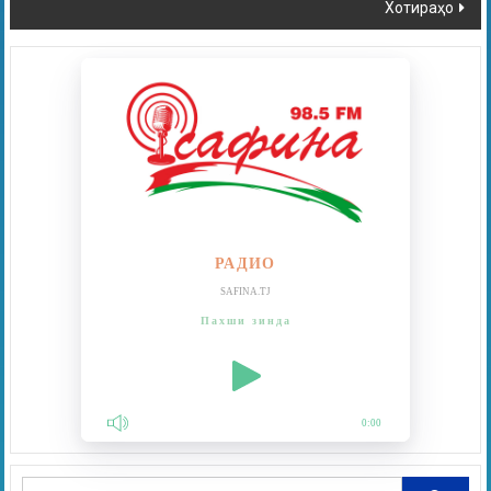
Хотираҳо
РАДИО
SAFINA.TJ
Пахши зинда
0:00