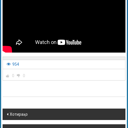
954
0
0
Хотираҳо