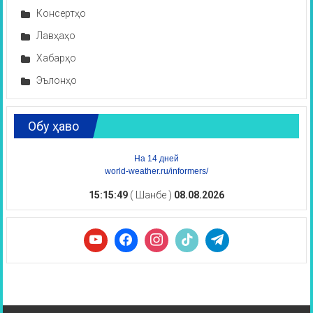
Консертҳо
Лавҳаҳо
Хабарҳо
Эълонҳо
Обу ҳаво
На 14 дней
world-weather.ru/informers/
15:15:50
( Шанбе )
08.08.2026