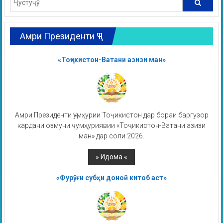
Амри Президенти ҶТ
«Тоҷикистон-Ватани азизи ман»
Амри Президенти Ҷумҳурии Тоҷикистон дар бораи баргузор
кардани озмуни ҷумҳуриявии «Тоҷикистон-Ватани азизи
ман» дар соли 2026.
«Фурӯғи субҳи доноӣ китоб аст»