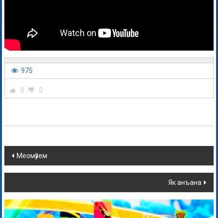
975
0
0
Меомӯзем
Як анъана