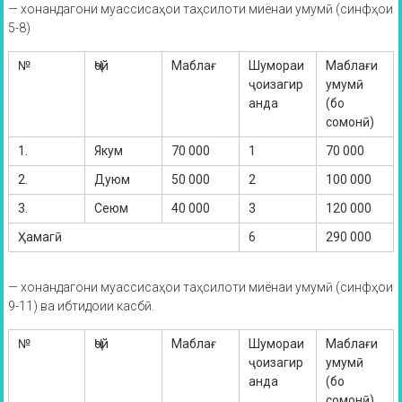
— хонандагони муассисаҳои таҳсилоти миёнаи умумӣ (синфҳои
5-8)
№
Ҷой
Маблағ
Шумораи
Маблағи
ҷоизагир
умумӣ
анда
(бо
сомонӣ)
1.
Якум
70 000
1
70 000
2.
Дуюм
50 000
2
100 000
3.
Сеюм
40 000
3
120 000
Ҳамагӣ
6
290 000
— хонандагони муассисаҳои таҳсилоти миёнаи умумӣ (синфҳои
9-11) ва ибтидоии касбӣ.
№
Ҷой
Маблағ
Шумораи
Маблағи
ҷоизагир
умумӣ
анда
(бо
сомонӣ)