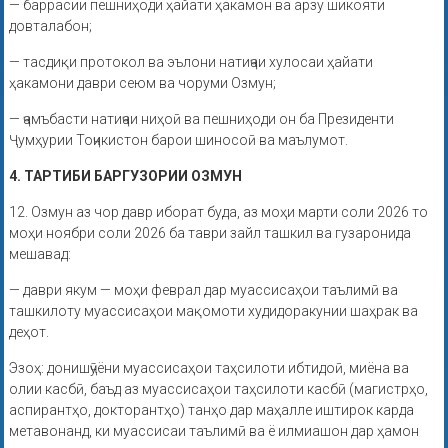
— баррасии пешниҳоди ҳайати ҳакамон ва арзу шикояти
довталабон;
— тасдиқи протокол ва эълони натиҷаи хулосаи ҳайати
ҳакамони даври сеюм ва чоруми Озмун;
— ҷамъбасти натиҷаи ниҳоӣ ва пешниҳоди он ба Президенти
Ҷумҳурии Тоҷикистон барои шиносоӣ ва маълумот.
4. ТАРТИБИ БАРГУЗОРИИ ОЗМУН
12. Озмун аз чор давр иборат буда, аз моҳи марти соли 2026 то
моҳи ноябри соли 2026 ба таври зайл ташкил ва гузаронида
мешавад:
— даври якум — моҳи феврал дар муассисаҳои таълимӣ ва
ташкилоту муассисаҳои мақомоти худидоракунии шаҳрак ва
деҳот.
Эзоҳ: донишҷӯёни муассисаҳои таҳсилоти ибтидоӣ, миёна ва
олии касбӣ, баъд аз муассисаҳои таҳсилоти касбӣ (магистрҳо,
аспирантҳо, докторантҳо) танҳо дар маҳалле иштирок карда
метавонанд, ки муассисаи таълимӣ ва ё илмиашон дар ҳамон