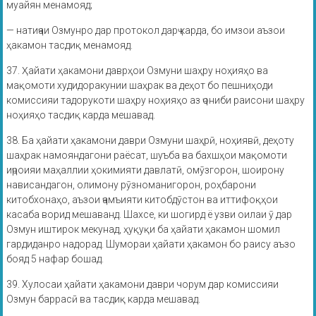
муайян менамояд;
— натиҷаи Озмунро дар протокол дарҷ карда, бо имзои аъзои
ҳакамон тасдиқ менамояд.
37. Ҳайати ҳакамони даврҳои Озмуни шаҳру ноҳияҳо ва
мақомоти худидоракунии шаҳрак ва деҳот бо пешниҳоди
комиссияи тадорукоти шаҳру ноҳияҳо аз ҷониби раисони шаҳру
ноҳияҳо тасдиқ карда мешавад.
38. Ба ҳайати ҳакамони даври Озмуни шаҳрӣ, ноҳиявӣ, деҳоту
шаҳрак намояндагони раёсат, шуъба ва бахшҳои мақомоти
иҷроияи маҳаллии ҳокимияти давлатӣ, омӯзгорон, шоирону
нависандагон, олимону рӯзноманигорон, роҳбарони
китобхонаҳо, аъзои ҷамъияти китобдӯстон ва иттифоқҳои
касаба ворид мешаванд. Шахсе, ки шогирд ё узви оилаи ӯ дар
Озмун иштирок мекунад, ҳуқуқи ба ҳайати ҳакамон шомил
гардиданро надорад. Шумораи ҳайати ҳакамон бо раису аъзо
бояд 5 нафар бошад.
39. Хулосаи ҳайати ҳакамони даври чорум дар комиссияи
Озмун баррасӣ ва тасдиқ карда мешавад.