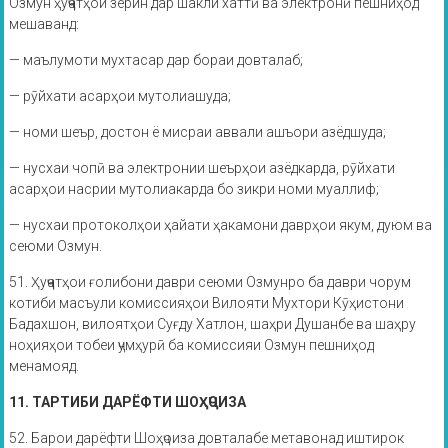
Озмун ҳуҷҷатҳои зерин дар шакли хаттӣ ва электронӣ пешниҳод
мешаванд:
— маълумоти мухтасар дар бораи довталаб;
— рӯйхати асарҳои мутолиашуда;
— номи шеър, достон ё мисраи аввали ашъори азёдшуда;
— нусхаи чопӣ ва электронии шеърҳои азёдкарда, рӯйхати
асарҳои насрии мутолиакарда бо зикри номи муаллиф;
— нусхаи протоколҳои ҳайати ҳакамони даврҳои якум, дуюм ва
сеюми Озмун.
51. Ҳуҷҷатҳои ғолибони даври сеюми Озмунро ба даври чорум
котиби масъули комиссияҳои Вилояти Мухтори Кӯҳистони
Бадахшон, вилоятҳои Суғду Хатлон, шаҳри Душанбе ва шаҳру
ноҳияҳои тобеи ҷумҳурӣ ба комиссияи Озмун пешниҳод
менамояд.
11. ТАРТИБИ ДАРЁФТИ ШОҲҶОИЗА
52. Барои дарёфти Шоҳҷоиза довталабе метавонад иштирок