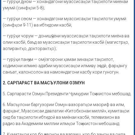
— гурӯҳи дуюм — хонандагони муассисаҳои таҳсилоти миёнаи
умумӣ (синфҳои 5-8);
— гурӯҳи сеюм — хонандагони муассисаҳои таҳсилоти умумӣ
(синфҳои 9-11) ва ибтидоии касбӣ;
— гурӯҳи чорум — донишҷӯёни муассисаҳои таҳсилоти миёна ва
олии касбӣ, баъд аз муассисаҳои таҳсилоти касбӣ (магистрҳо,
аспирантҳо, докторантҳо);
— гурӯҳи панҷум — омӯзгорони ҳамаи зинаҳои таҳсилот,
ходимони илмию адабии муассисаҳои илмиву эҷодӣ, фарҳангу
санъат, калонсолон ва намояндагони касбу кори гуногун.
2. САРПАРАСТ ВА МАСЪУЛОНИ ОЗМУН
5. Сарпарасти Озмун Президенти Ҷумҳурии Тоҷикистон мебошад.
6. Масъулони баргузории Озмун вазоратҳои маориф ва илм,
фарҳанг, Муассисаи давлатии «Китобхонаи миллӣ», кумитаҳои
оид ба таҳсилоти ибтидоӣ ва миёнаи касбӣ, телевизион ва
радио ва Академияи миллии илмҳои Тоҷикистон мебошанд.
7. Кумитаҳои кор бо ҷавонон ва варзиш, кор бо занон ва оила,