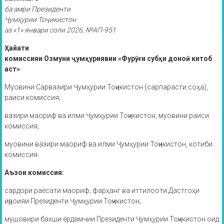
ба амри Президенти
Ҷумҳурии Тоҷикистон
аз «1» январи соли 2026, №АП-951
Ҳайати
комиссияи Озмуни ҷумҳуриявии «Фурӯғи субҳи доноӣ китоб
аст»
Муовини Сарвазири Ҷумҳурии Тоҷикистон (сарпарасти соҳа),
раиси комиссия;
вазири маориф ва илми Ҷумҳурии Тоҷикистон, муовини раиси
комиссия;
муовини вазири маориф ва илми Ҷумҳурии Тоҷикистон, котиби
комиссия.
Аъзои комиссия:
сардори раёсати маориф, фарҳанг ва иттилооти Дастгоҳи
иҷроияи Президенти Ҷумҳурии Тоҷикистон;
мушовири бахши ёрдамчии Президенти Ҷумҳурии Тоҷикистон оид