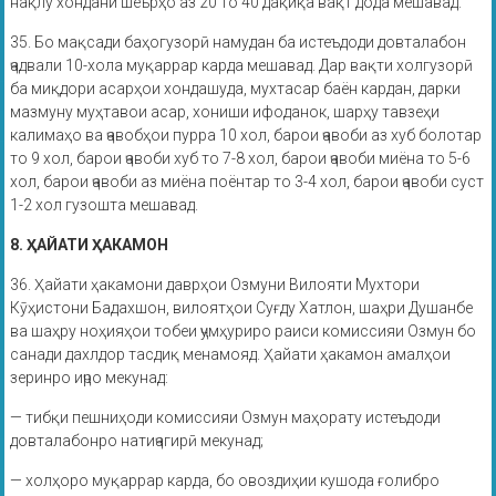
нақлу хондани шеърҳо аз 20 то 40 дақиқа вақт дода мешавад.
35. Бо мақсади баҳогузорӣ намудан ба истеъдоди довталабон
ҷадвали 10-хола муқаррар карда мешавад. Дар вақти холгузорӣ
ба миқдори асарҳои хондашуда, мухтасар баён кардан, дарки
мазмуну муҳтавои асар, хониши ифоданок, шарҳу тавзеҳи
калимаҳо ва ҷавобҳои пурра 10 хол, барои ҷавоби аз хуб болотар
то 9 хол, барои ҷавоби хуб то 7-8 хол, барои ҷавоби миёна то 5-6
хол, барои ҷавоби аз миёна поёнтар то 3-4 хол, барои ҷавоби суст
1-2 хол гузошта мешавад.
8. ҲАЙАТИ ҲАКАМОН
36. Ҳайати ҳакамони даврҳои Озмуни Вилояти Мухтори
Кӯҳистони Бадахшон, вилоятҳои Суғду Хатлон, шаҳри Душанбе
ва шаҳру ноҳияҳои тобеи ҷумҳуриро раиси комиссияи Озмун бо
санади дахлдор тасдиқ менамояд. Ҳайати ҳакамон амалҳои
зеринро иҷро мекунад:
— тибқи пешниҳоди комиссияи Озмун маҳорату истеъдоди
довталабонро натиҷагирӣ мекунад;
— холҳоро муқаррар карда, бо овоздиҳии кушода ғолибро