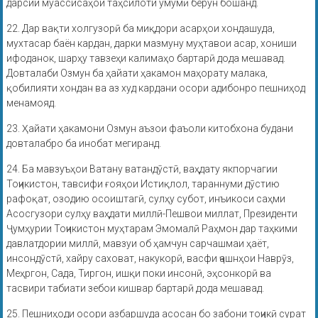
дарсии муассисаҳои таҳсилоти умумӣ берун бошанд.
22. Дар вақти холгузорӣ ба миқдори асарҳои хондашуда,
мухтасар баён кардан, дарки мазмуну муҳтавои асар, хониши
ифоданок, шарҳу тавзеҳи калимаҳо бартарӣ дода мешавад.
Довталаби Озмун ба ҳайати ҳакамон маҳорату малака,
қобилияти хондан ва аз худ кардани осори адибонро пешниҳод
менамояд.
23. Ҳайати ҳакамони Озмун аъзои фаъоли китобхона будани
довталабро ба инобат мегиранд.
24. Ба мавзуъҳои Ватану ватандӯстӣ, ваҳдату якпорчагии
Тоҷикистон, тавсифи ғояҳои Истиқлол, тараннуми дӯстию
рафоқат, озодию осоиштагӣ, сулҳу субот, инъикоси саҳми
Асосгузори сулҳу ваҳдати миллӣ-Пешвои миллат, Президенти
Ҷумҳурии Тоҷикистон муҳтарам Эмомалӣ Раҳмон дар таҳкими
давлатдории миллӣ, мавзуи об ҳамчун сарчашмаи ҳаёт,
инсондӯстӣ, хайру саховат, накукорӣ, васфи ҷашнҳои Наврӯз,
Меҳргон, Сада, Тиргон, ишқи поки инсонӣ, эҳсонкорӣ ва
тасвири табиати зебои кишвар бартарӣ дода мешавад.
25. Пешниҳоди осори азбаршуда асосан бо забони тоҷикӣ сурат