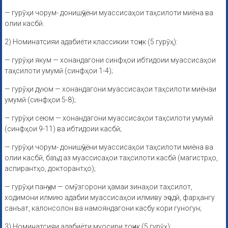
— гурӯҳи чорум- донишҷӯёни муассисаҳои таҳсилоти миёна ва
олии касбӣ.
2) Номинатсияи адабиёти классикии тоҷик (5 гурӯҳ):
— гурӯҳи якум — хонандагони синфҳои ибтидоии муассисаҳои
таҳсилоти умумӣ (синфҳои 1-4);
— гурӯҳи дуюм — хонандагони муассисаҳои таҳсилоти миёнаи
умумӣ (синфҳои 5-8);
— гурӯҳи сеюм — хонандагони муассисаҳои таҳсилоти умумӣ
(синфҳои 9-11) ва ибтидоии касбӣ;
— гурӯҳи чорум- донишҷӯёни муассисаҳои таҳсилоти миёна ва
олии касбӣ, баъд аз муассисаҳои таҳсилоти касбӣ (магистрҳо,
аспирантҳо, докторантҳо);
— гурӯҳи панҷум — омӯзгорони ҳамаи зинаҳои таҳсилот,
ходимони илмию адабии муассисаҳои илмиву эҷодӣ, фарҳангу
санъат, калонсолон ва намояндагони касбу кори гуногун;
3) Номинатсияи адабиёти муосири тоҷик (5 гурӯҳ):