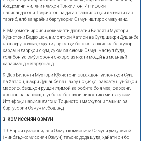
Академияи миллии илмҳои Тоҷикистон, Иттифоқи
нависандагони Тоҷикистон ва дигар ташкилотҳои ҷамъиятӣ дар
тарғиб, ҷалб ва ҷараёни баргузории Озмун иштирок мекунанд.
8. Мақомоти иҷроияи ҳокимияти давлатии Вилояти Мухтори
Кӯҳистони Бадахшон, вилоятҳои Хатлон ва Суғд, шаҳри Душанбе
ва шаҳру ноҳияҳо ҷиҳати дар сатҳи баланд ташкил ва баргузор
кардани даврҳои якум, дуюм ва сеюми Озмун масъул буда,
ғолибон ва омӯзгорони онҳоро аз ҷиҳати моддӣ ва маънавӣ
ҳавасманд мегардонанд.
9. Дар Вилояти Мухтори Кӯҳистони Бадахшон, вилоятҳои Суғд
ва Хатлон, шаҳри Душанбе ва шаҳру ноҳияҳо, раёсату шуъбаҳои
маориф, бахшҳои рушди иҷтимоӣ ва робита бо ҷомеа, фарҳанг,
ҷавонон ва варзиш, шуъба ва бахшҳои вилоятию минтақавии
Иттифоқи нависандагони Тоҷикистон масъулони ташкил ва
баргузории Озмун мебошанд.
3. КОМИССИЯИ ОЗМУН
10. Барои гузаронидани Озмун комиссияи Озмуни ҷумҳуриявӣ
(минбаъд-комиссияи Озмун) таъсис дода шуда, ҳайати он бо