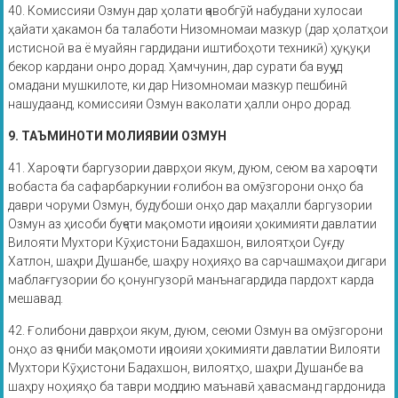
40. Комиссияи Озмун дар ҳолати ҷавобгӯй набудани хулосаи
ҳайати ҳакамон ба талаботи Низомномаи мазкур (дар ҳолатҳои
истисноӣ ва ё муайян гардидани иштибоҳоти техникӣ) ҳуқуқи
бекор кардани онро дорад. Ҳамчунин, дар сурати ба вуҷуд
омадани мушкилоте, ки дар Низомномаи мазкур пешбинӣ
нашудаанд, комиссияи Озмун ваколати ҳалли онро дорад.
9. ТАЪМИНОТИ МОЛИЯВИИ ОЗМУН
41. Хароҷоти баргузории даврҳои якум, дуюм, сеюм ва хароҷоти
вобаста ба сафарбаркунии ғолибон ва омӯзгорони онҳо ба
даври чоруми Озмун, будубоши онҳо дар маҳалли баргузории
Озмун аз ҳисоби буҷети мақомоти иҷроияи ҳокимияти давлатии
Вилояти Мухтори Кӯҳистони Бадахшон, вилоятҳои Суғду
Хатлон, шаҳри Душанбе, шаҳру ноҳияҳо ва сарчашмаҳои дигари
маблағгузории бо қонунгузорӣ манънагардида пардохт карда
мешавад.
42. Ғолибони даврҳои якум, дуюм, сеюми Озмун ва омӯзгорони
онҳо аз ҷониби мақомоти иҷроияи ҳокимияти давлатии Вилояти
Мухтори Кӯҳистони Бадахшон, вилоятҳо, шаҳри Душанбе ва
шаҳру ноҳияҳо ба таври моддию маънавӣ ҳавасманд гардонида