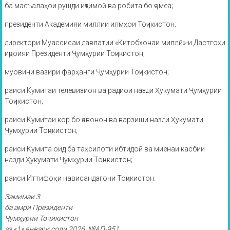
ба масъалаҳои рушди иҷтимоӣ ва робита бо ҷомеа;
президенти Академияи миллии илмҳои Тоҷикистон;
директори Муассисаи давлатии «Китобхонаи миллӣ»-и Дастгоҳи
иҷроияи Президенти Ҷумҳурии Тоҷикистон;
муовини вазири фарҳанги Ҷумҳурии Тоҷикистон;
раиси Кумитаи телевизион ва радиои назди Ҳукумати Ҷумҳурии
Тоҷикистон;
раиси Кумитаи кор бо ҷавонон ва варзиши назди Ҳукумати
Ҷумҳурии Тоҷикистон;
раиси Кумита оид ба таҳсилоти ибтидоӣ ва миёнаи касбии
назди Ҳукумати Ҷумҳурии Тоҷикистон;
раиси Иттифоқи нависандагони Тоҷикистон.
Замимаи 3
ба амри Президенти
Ҷумҳурии Тоҷикистон
аз «1» январи соли 2026, №АП-951