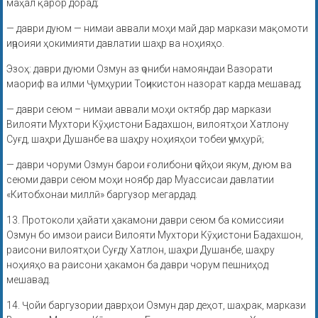
маҳал қарор дорад;
— даври дуюм — нимаи аввали моҳи май дар маркази мақомоти
иҷроияи ҳокимияти давлатии шаҳр ва ноҳияҳо.
Эзоҳ: даври дуюми Озмун аз ҷониби намояндаи Вазорати
маориф ва илми Ҷумҳурии Тоҷикистон назорат карда мешавад;
— даври сеюм – нимаи аввали моҳи октябр дар маркази
Вилояти Мухтори Кӯҳистони Бадахшон, вилоятҳои Хатлону
Суғд, шаҳри Душанбе ва шаҳру ноҳияҳои тобеи ҷумҳурӣ;
— даври чоруми Озмун барои ғолибони ҷойҳои якум, дуюм ва
сеюми даври сеюм моҳи ноябр дар Муассисаи давлатии
«Китобхонаи миллӣ» баргузор мегардад.
13. Протоколи ҳайати ҳакамони даври сеюм ба комиссияи
Озмун бо имзои раиси Вилояти Мухтори Кӯҳистони Бадахшон,
раисони вилоятҳои Суғду Хатлон, шаҳри Душанбе, шаҳру
ноҳияҳо ва раисони ҳакамон ба даври чорум пешниҳод
мешавад.
14. Ҷойи баргузории даврҳои Озмун дар деҳот, шаҳрак, маркази