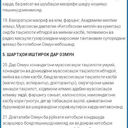
карда, ба раёсат ва шуъбаҳои маорифи шаҳру ноҳияҳо
пешниҳод менамояд.
19. Вазоратҳои маориф ва илм, фарҳанг, Академияи миллии
илмҳо, Муассисаи давлатии «Китобхонаи миллӣ» ва кумитаҳо
оид ба таҳсилоти ибтидоӣ ва миёнаи касбӣ, телевизион ва
радио масъули гузаронидани маросими тантанавии супоридани
ҷоизаҳо ба ғолибони Озмун мебошанд.
5. ШАРТҲОИ ИШТИРОК ДАР ОЗМУН
20. Дар Озмун хонандагони муассисаҳои таҳсилоти умумӣ,
хонандагон ва донишҷӯёни муассисаҳои таҳсилоти ибтидоӣ,
миёна ва олии касбӣ, баъд аз муассисаҳои таҳсилоти касбӣ
(магистрҳо, аспирантҳо, докторантҳо), омӯзгорони ҳамаи
зинаҳои таҳсилот, ходимони илмию адабии муассисаҳои
илмиву эҷодӣ, фарҳангу санъат, калонсолон, намояндагони
касбу кори гуногун, дигар табақаҳои аҳолӣ, ҳамватанони
бурунмарзӣ ва шаҳрвандони хориҷӣ иштирок карда метавонанд.
21. Довталаби Озмун ба рӯйхати китобҳои хондашуда
асарҳоеро бояд пешниҳод намояд, ки аз доираи китобҳои