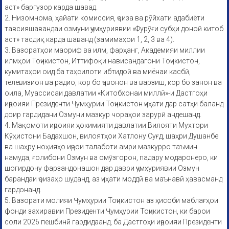
аст» баргузор карда шавад.
2. Низомнома, ҳайати комиссия, ҷоиза ва рӯйхати адабиёти
тавсияшавандаи озмуни ҷумҳуриявии «Фурӯғи субҳи доноӣ китоб
аст» тасдиқ карда шаванд (замимаҳои 1, 2, 3 ва 4).
3. Вазоратҳои маориф ва илм, фарҳанг, Академияи миллии
илмҳои Тоҷикистон, Иттифоқи нависандагони Тоҷикистон,
кумитаҳои оид ба таҳсилоти ибтидоӣ ва миёнаи касбӣ,
телевизион ва радио, кор бо ҷавонон ва варзиш, кор бо занон ва
оила, Муассисаи давлатии «Китобхонаи миллӣ»-и Дастгоҳи
иҷроияи Президенти Ҷумҳурии Тоҷикистон ҷиҳати дар сатҳи баланд
доир гардидани Озмуни мазкур чораҳои зарурӣ андешанд.
4. Мақомоти иҷроияи ҳокимияти давлатии Вилояти Мухтори
Кӯҳистони Бадахшон, вилоятҳои Хатлону Суғд, шаҳри Душанбе
ва шаҳру ноҳияҳо иҷрои талаботи амри мазкурро таъмин
намуда, ғолибони Озмун ва омӯзгорон, падару модаронеро, ки
шогирдону фарзандонашон дар даври ҷумҳуриявии Озмун
барандаи ҷоизаҳо шуданд, аз ҷиҳати моддӣ ва маънавӣ ҳавасманд
гардонанд.
5. Вазорати молияи Ҷумҳурии Тоҷикистон аз ҳисоби маблағҳои
фонди захиравии Президенти Ҷумҳурии Тоҷикистон, ки барои
соли 2026 пешбинӣ гардидаанд, ба Дастгоҳи иҷроияи Президенти