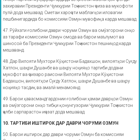
захиравии Президенти Ҷумҳурии Тоҷикистон ҷоиза ва мукофоти
пулӣ дода мешавад. Сметаи хароҷоти маблағҳои иловагии
пешбинигардида бо комиссияи Озмун мувофиқа карда мешавад.
47. Рӯйхати ғолибони даври чоруми Озмун ва омӯзгорони онҳо
аз тарафи комиссияи Озмун омода ва барои маълумот ва
шиносоӣ ба Президенти Ҷумҳурии Тоҷикистон пешниҳод карда
мешаванд.
48. Дар Вилояти Мухтори Кӯҳистони Бадахшон, вилоятҳои Суғду
Хатлон, шаҳри Душанбе ва шаҳру ноҳияҳо тартиби додани
мукофот ва ҷоизаро раисони Вилояти Мухтори Кӯҳистони
Бадахшон, вилоятҳои Суғду Хатлон, шаҳри Душанбе ва шаҳру
ноҳияҳо тасдиқ ва амалӣ менамоянд.
49. Барои ҳавасмандгардонии ғолибони ҳамаи даврҳои Озмун
ва омӯзгорони онҳо тибқи қонунгузории Ҷумҳурии Тоҷикистон
ҷалби сарпарастон иҷозат дода мешавад.
10. ТАРТИБИ ИШТИРОК ДАР ДАВРИ ЧОРУМИ ОЗМУН
50. Барои иштирок дар даври чоруми Озмун ба комиссияи