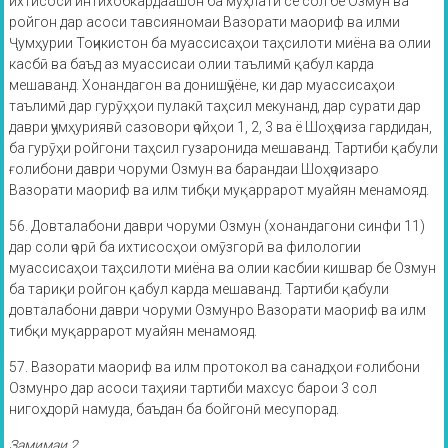
ихтисоси интихобкардаашон ба муҳлати се сол бе Озмун ва
ройгон дар асоси тавсияномаи Вазорати маориф ва илми
Ҷумҳурии Тоҷикистон ба муассисаҳои таҳсилоти миёна ва олии
касбӣ ва баъд аз муассисаи олии таълимӣ қабул карда
мешаванд. Хонандагон ва донишҷӯёне, ки дар муассисаҳои
таълимӣ дар гурӯҳҳои пулакӣ таҳсил мекунанд, дар сурати дар
даври ҷумҳуриявӣ сазовори ҷойҳои 1, 2, 3 ва ё Шоҳҷоиза гардидан,
ба гурӯҳи ройгони таҳсил гузаронида мешаванд. Тартиби қабули
ғолибони даври чоруми Озмун ва барандаи Шоҳҷоизаро
Вазорати маориф ва илм тибқи муқаррарот муайян менамояд.
56. Довталабони даври чоруми Озмун (хонандагони синфи 11)
дар соли ҷорӣ ба ихтисосҳои омӯзгорӣ ва филологии
муассисаҳои таҳсилоти миёна ва олии касбии кишвар бе Озмун
ба тариқи ройгон қабул карда мешаванд. Тартиби қабули
довталабони даври чоруми Озмунро Вазорати маориф ва илм
тибқи муқаррарот муайян менамояд.
57. Вазорати маориф ва илм протокол ва санадҳои ғолибони
Озмунро дар асоси таҳияи тартиби махсус барои 3 сол
нигоҳдорӣ намуда, баъдан ба бойгонӣ месупорад.
Замимаи 2