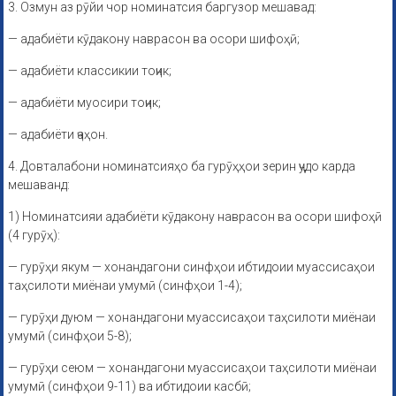
3. Озмун аз рӯйи чор номинатсия баргузор мешавад:
— адабиёти кӯдакону наврасон ва осори шифоҳӣ;
— адабиёти классикии тоҷик;
— адабиёти муосири тоҷик;
— адабиёти ҷаҳон.
4. Довталабони номинатсияҳо ба гурӯҳҳои зерин ҷудо карда
мешаванд:
1) Номинатсияи адабиёти кӯдакону наврасон ва осори шифоҳӣ
(4 гурӯҳ):
— гурӯҳи якум — хонандагони синфҳои ибтидоии муассисаҳои
таҳсилоти миёнаи умумӣ (синфҳои 1-4);
— гурӯҳи дуюм — хонандагони муассисаҳои таҳсилоти миёнаи
умумӣ (синфҳои 5-8);
— гурӯҳи сеюм — хонандагони муассисаҳои таҳсилоти миёнаи
умумӣ (синфҳои 9-11) ва ибтидоии касбӣ;