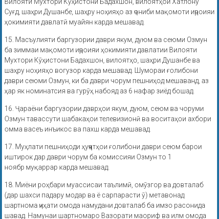
Вилояти Мухтори Кӯҳистони Бадахшон, вилоятҳои Хатлону
Суғд, шаҳри Душанбе, шаҳру ноҳияҳо аз ҷониби мақомоти иҷроияи
ҳокимияти давлатӣ муайян карда мешавад.
15. Масъулияти баргузории даври якум, дуюм ва сеюми Озмун
ба зиммаи мақомоти иҷроияи ҳокимияти давлатии Вилояти
Мухтори Кӯҳистони Бадахшон, вилоятҳо, шаҳри Душанбе ва
шаҳру ноҳияҳо вогузор карда мешавад. Шумораи ғолибони
даври сеюми Озмун, ки ба даври чорум пешниҳод мешаванд, аз
ҳар як номинатсия ва гурӯҳ набояд аз 6 нафар зиёд бошад.
16. Ҷараёни баргузории даврҳои якум, дуюм, сеюм ва чоруми
Озмун тавассути шабакаҳои телевизионӣ ва воситаҳои ахбори
омма васеъ инъикос ва пахш карда мешавад.
17. Муҳлати пешниҳоди ҳуҷҷатҳои ғолибони даври сеюм барои
иштирок дар даври чорум ба комиссияи Озмун то 1
ноябр муқаррар карда мешавад.
18. Миёни роҳбари муассисаи таълимӣ, омӯзгор ва довталаб
(дар шахси падару модар ва ё сарпарасти ӯ) метавонад
шартнома ҷиҳати омода намудани довталаб ба имзо расонида
шавад. Намунаи шартномаро Вазорати маориф ва илм омода