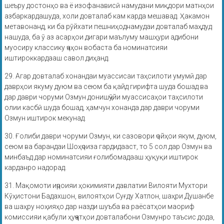
шеъру достонҳо ва ё изофанависӣ намудани миқдори матнҳои
азбаркардашуда, холи довталаб кам карда мешавад. Ҳакамон
метавонанд, ки ба рӯйхати пешниҳоднамудаи довталаб маҳдуд
нашуда, ба ӯ аз асарҳои дигари маълуму машҳури адибони
муосиру классику ҷаҳон вобаста ба номинатсияи
иштироккардааш савол диҳанд.
29. Агар довталаб хонандаи муассисаи таҳсилоти умумӣ дар
даврҳои якуму дуюм ва сеюм ба қайд гирифта шуда бошад ва
дар даври чоруми Озмун донишҷӯйи муассисаҳои таҳсилоти
олии касбӣ шуда бошад, ҳамчун хонанда дар даври чоруми
Озмун иштирок мекунад.
30. Ғолиби даври чоруми Озмун, ки сазовори ҷойҳои якум, дуюм,
сеюм ва барандаи Шоҳҷоиза гардидааст, то 5 сол дар Озмун ва
минбаъд дар номинатсияи ғолибомадааш ҳуқуқи иштирок
карданро надорад.
31. Мақомоти иҷроияи ҳокимияти давлатии Вилояти Мухтори
Кӯҳистони Бадахшон, вилоятҳои Суғду Хатлон, шаҳри Душанбе
ва шаҳру ноҳияҳо дар назди шуъба ва раёсатҳои маориф
комиссияи қабули ҳуҷҷатҳои довталабони Озмунро таъсис дода,