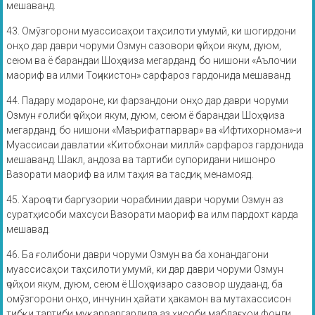
мешаванд.
43. Омӯзгорони муассисаҳои таҳсилоти умумӣ, ки шогирдони
онҳо дар даври чоруми Озмун сазовори ҷойҳои якум, дуюм,
сеюм ва ё барандаи Шоҳҷоиза мегарданд, бо нишони «Аълочии
маориф ва илми Тоҷикистон» сарфароз гардонида мешаванд.
44. Падару модароне, ки фарзандони онҳо дар даври чоруми
Озмун ғолиби ҷойҳои якум, дуюм, сеюм ё барандаи Шоҳҷоиза
мегарданд, бо нишони «Маърифатпарвар» ва «Ифтихорнома»-и
Муассисаи давлатии «Китобхонаи миллӣ» сарфароз гардонида
мешаванд. Шакл, андоза ва тартиби супоридани нишонро
Вазорати маориф ва илм таҳия ва тасдиқ менамояд.
45. Хароҷоти баргузории чорабинии даври чоруми Озмун аз
суратҳисоби махсуси Вазорати маориф ва илм пардохт карда
мешавад.
46. Ба ғолибони даври чоруми Озмун ва ба хонандагони
муассисаҳои таҳсилоти умумӣ, ки дар даври чоруми Озмун
ҷойҳои якум, дуюм, сеюм ё Шоҳҷоизаро сазовор шудаанд, ба
омӯзгорони онҳо, инчунин ҳайати ҳакамон ва мутахассисон
тибқи тартиби муқарраргардида аз ҳисоби маблағҳои фонди