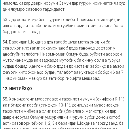
намояд, ки дар даври чоруми Озмун дар гурӯҳи номинатсияи худ
ҷойи якумро сазовор гардидааст.
53. Дар ҳолати муайян шудани ғолиби Шоҳҷоиза натиҷаи ҷойҳои
ишғолкардаи ғолибони ҳамон гурӯҳи номинатсия як зина боло
бардошта мешавад.
54. Барандаи Шоҳҷоиза довталабе шуда метавонад, ки ба
саволҳои иловагии ҳакамон ҷавоб дода тавонад, дафтари ӯ
ҷавобгӯйи талаботи Низомномаи Озмун буда, рӯйхати асарҳои
мутолианамуда ва азёдкарда мутобиқ ба синну сол ва гурӯҳи
худаш бошад. Ҳангоми баҳо додан донистани забонҳо ва аъзои
фаъоли китобхонаҳо будан, талабот ва нуктаҳои бобҳои 6 ва 7
Низомномаи мазкур ба эътибор гирифта мешавад.
12. ИМТИЁЗҲО
55. Хонандагони муассисаҳои таҳсилоти умумӣ (синфҳои 9-11)
ва ибтидоии касбӣ (синфҳои 10-11), донишҷӯёни муассисаҳои
таҳсилоти миёна ва олии касбӣ (бакалавр, магистр), ки дар
даври чоруми Озмуни ҷумҳуриявии «Фурӯғи субҳи доноӣ китоб
аст» сазовори ҷойҳои 1, 2, 3 ё барандаи Шоҳҷоиза гардидаанд, ба