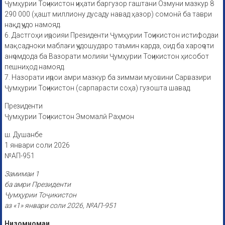
Ҷумҳурии Тоҷикистон ҷиҳати баргузор гаштани Озмуни мазкур 8
290 000 (ҳашт миллиону дусаду навад ҳазор) сомонӣ ба таври
нақд ҷудо намояд.
6. Дастгоҳи иҷроияи Президенти Ҷумҳурии Тоҷикистон истифодаи
мақсадноки маблағи ҷудошударо таъмин карда, оид ба хароҷоти
анҷомдода ба Вазорати молияи Ҷумҳурии Тоҷикистон ҳисобот
пешниҳод намояд.
7. Назорати иҷрои амри мазкур ба зиммаи муовини Сарвазири
Ҷумҳурии Тоҷикистон (сарпарасти соҳа) гузошта шавад.
Президенти
Ҷумҳурии Тоҷикистон Эмомалӣ Раҳмон
ш. Душанбе
1 январи соли 2026
№АП-951
Замимаи 1
ба амри Президенти
Ҷумҳурии Тоҷикистон
аз «1» январи соли 2026, №АП-951
Низомномаи