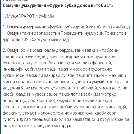
Озмуни ҷумҳуриявии «Фурӯғи субҳи доноӣ китоб аст»
1. МУҚАРРАРОТИ УМУМӢ
1. Озмуни ҷумҳуриявии «Фурӯғи субҳи доноӣ китоб аст» (минбаъд
— Озмун) таҳти сарпарастии Президенти Ҷумҳурии Тоҷикистон
дар соли 2026 баргузор мешавад.
2. Озмун бо мақсади баланд бардоштани завқи китобхонӣ,
тақвияти неруи зеҳнӣ, дарёфти чеҳраҳои нави суханвару
сухандон, арҷ гузоштан ба арзишҳои миллию фарҳангӣ,
инкишофи қобилияти эҷодӣ, таҳкими эҳсоси худогоҳию
худшиносӣ, такмили захираи луғавӣ, тақвияти ҷаҳони маънавӣ
миёни хонандагони муассисаҳои таҳсилоти умумӣ, хонандагон
ва донишҷӯёни муассисаҳои таҳсилоти ибтидоӣ, миёна ва олии
касбӣ, баъд аз муассисаҳои таҳсилоти касбӣ (магистрҳо,
аспирантҳо, докторантҳо), омӯзгорони ҳамаи зинаҳои
таҳсилот, ходимони илмию адабии муассисаҳои илмиву эҷодӣ,
фарҳангу санъат, калонсолон, намояндагони касбу кори
гуногун, дигар табақаҳои аҳолӣ ва ҳамватанони бурунмарзӣ ва
шаҳрвандони хориҷӣ доир мегардад.