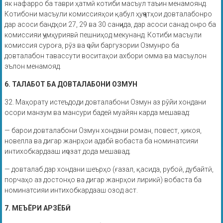
як нафарро ба таври ҳатмӣ котиби масъул таъин менамоянд.
Котибони масъули комиссияҳои қабул ҳуҷҷатҳои довталабонро
дар асоси бандҳои 27, 29 ва 30 санҷида, дар асоси санад онро ба
комиссияи ҷумҳуриявӣ пешниҳод мекунанд. Котиби масъули
комиссия суроға, рӯз ва ҷойи баргузории Озмунро ба
довталабон тавассути воситаҳои ахбори омма ва масъулон
эълон менамояд.
6. ТАЛАБОТ БА ДОВТАЛАБОНИ ОЗМУН
32. Маҳорату истеъдоди довталабони Озмун аз рӯйи хондани
осори манзум ва мансури бадеӣ муайян карда мешавад:
— барои довталабони Озмун хондани роман, повест, ҳикоя,
новелла ва дигар жанрҳои адабӣ вобаста ба номинатсияи
интихобкардааш иҷозат дода мешавад;
— довталаб дар хондани шеърҳо (ғазал, қасида, рубоӣ, дубайтӣ,
порчаҳо аз достонҳо ва дигар жанрҳои лирикӣ) вобаста ба
номинатсияи интихобкардааш озод аст.
7. МЕЪЁРИ АРЗЁБӢ