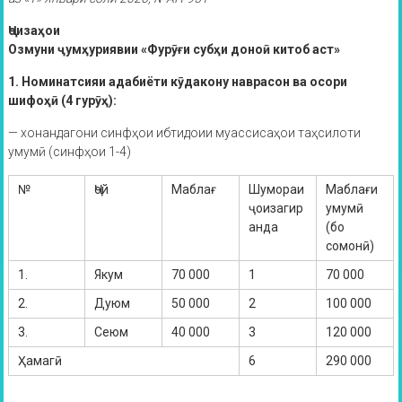
Ҷоизаҳои
Озмуни ҷумҳуриявии «Фурӯғи субҳи доноӣ китоб аст»
1. Номинатсияи адабиёти кӯдакону наврасон ва осори
шифоҳӣ (4 гурӯҳ):
— хонандагони синфҳои ибтидоии муассисаҳои таҳсилоти
умумӣ (синфҳои 1-4)
№
Ҷой
Маблағ
Шумораи
Маблағи
ҷоизагир
умумӣ
анда
(бо
сомонӣ)
1.
Якум
70 000
1
70 000
2.
Дуюм
50 000
2
100 000
3.
Сеюм
40 000
3
120 000
Ҳамагӣ
6
290 000