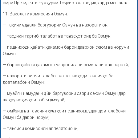
амри Президенти Ҷумҳурии Тоҷикистон тасдиқ карда мешавад.
11. Ваколати комиссияи Озмун:
— таҳияи ҷадвали баргузории Озмун ва назорати он;
— тасдиқи тартиб, талабот ва тавзеҳот оид ба Озмун;
— пешниҳоди ҳайати ҳакамон барои даврҳои сеюм ва чоруми
Озмун;
— барои ҳайати ҳакамон гузаронидани семинари машваратӣ;
— назорати риояи талабот ва пешниҳоди тавсияҳо ба
довталабони Озмун;
— муайян намудани ҷойи баргузории даври сеюми Озмун дар
шаҳру ноҳияҳои тобеи ҷумҳурӣ;
— омӯзиш ва тавсияи ҳуҷҷатҳои пешниҳодшудаи довталабони
Озмун ба даври чорум;
— таъсиси комиссияи аппелятсионӣ;