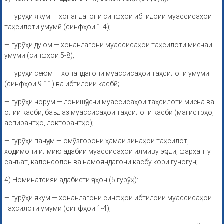
— гурӯҳи якум — хонандагони синфҳои ибтидоии муассисаҳои
таҳсилоти умумӣ (синфҳои 1-4);
— гурӯҳи дуюм — хонандагони муассисаҳои таҳсилоти миёнаи
умумӣ (синфҳои 5-8);
— гурӯҳи сеюм — хонандагони муассисаҳои таҳсилоти умумӣ
(синфҳои 9-11) ва ибтидоии касбӣ;
— гурӯҳи чорум — донишҷӯёни муассисаҳои таҳсилоти миёна ва
олии касбӣ, баъд аз муассисаҳои таҳсилоти касбӣ (магистрҳо,
аспирантҳо, докторантҳо);
— гурӯҳи панҷум — омӯзгорони ҳамаи зинаҳои таҳсилот,
ходимони илмию адабии муассисаҳои илмиву эҷодӣ, фарҳангу
санъат, калонсолон ва намояндагони касбу кори гуногун;
4) Номинатсияи адабиёти ҷаҳон (5 гурӯҳ):
— гурӯҳи якум — хонандагони синфҳои ибтидоии муассисаҳои
таҳсилоти умумӣ (синфҳои 1-4);