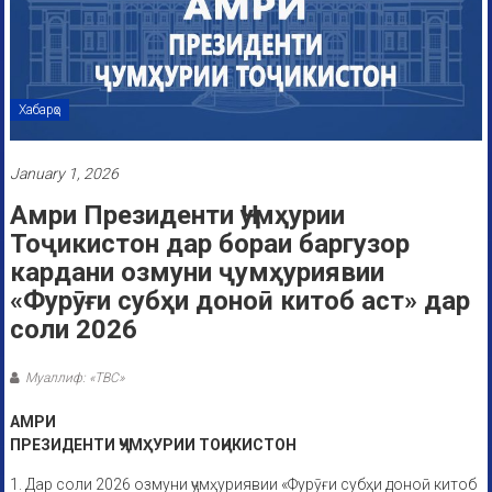
Хабарҳо
January 1, 2026
Амри Президенти Ҷумҳурии
Тоҷикистон дар бораи баргузор
кардани озмуни ҷумҳуриявии
«Фурӯғи субҳи доноӣ китоб аст» дар
соли 2026
Муаллиф: «ТВС»
АМРИ
ПРЕЗИДЕНТИ ҶУМҲУРИИ ТОҶИКИСТОН
1. Дар соли 2026 озмуни ҷумҳуриявии «Фурӯғи субҳи доноӣ китоб