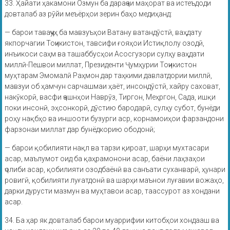
33. Ҳайати ҳакамони Озмун ба дараҷаи маҳорат ва истеъдоди
довталаб аз рӯйи меъёрҳои зерин баҳо медиҳанд:
— барои таваҷҷуҳ ба мавзуъҳои Ватану ватандӯстӣ, ваҳдату
якпорчагии Тоҷикистон, тавсифи ғояҳои Истиқлолу озодӣ,
инъикоси саҳм ва ташаббусҳои Асосгузори сулҳу ваҳдати
миллӣ-Пешвои миллат, Президенти Ҷумҳурии Тоҷикистон
муҳтарам Эмомалӣ Раҳмон дар таҳкими давлатдории миллӣ,
мавзуи об ҳамчун сарчашмаи ҳаёт, инсондӯстӣ, хайру саховат,
накӯкорӣ, васфи ҷашнҳои Наврӯз, Тиргон, Меҳргон, Сада, ишқи
поки инсонӣ, эҳсонкорӣ, дӯстию бародарӣ, сулҳу субот, бунёди
роҳу нақбҳо ва иншооти бузурги аср, корнамоиҳои фарзандони
фарзонаи миллат дар бунёдкорию ободонӣ;
— барои қобилияти нақл ва тарзи қироат, шарҳи мухтасари
асар, маълумот оид ба қаҳрамонони асар, баёни лаҳзаҳои
ҷолиби асар, қобилияти озодбаёнӣ ва санъати суханварӣ, ҳунари
ровигӣ, қобилияти луғатдонӣ ва шарҳи маънои луғавии вожаҳо,
дарки дурусти мазмун ва муҳтавои асар, таассурот аз хондани
асар.
34. Ба ҳар як довталаб барои муаррифии китобҳои хондааш ва