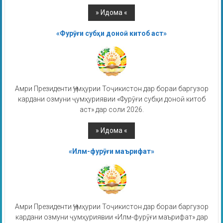
«Фурӯғи субҳи доноӣ китоб аст»
Амри Президенти Ҷумҳурии Тоҷикистон дар бораи баргузор
кардани озмуни ҷумҳуриявии «Фурӯғи субҳи доноӣ китоб
аст» дар соли 2026.
«Илм-фурӯғи маърифат»
Амри Президенти Ҷумҳурии Тоҷикистон дар бораи баргузор
кардани озмуни ҷумҳуриявии «Илм-фурӯғи маърифат» дар