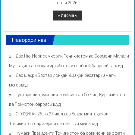
соли 2026.
Наворҳои нав
Дар Ню-Йорк ҳамкории Тоҷикистон ва Созмони Милали
Муттаҳид дар соҳаи иртибототи глобалӣ баррасӣ гардид
Дар шаҳри Бохтар лоиҳаи «Шаҳри бехатар» амалӣ
мегардад
Густариши ҳамкории Тоҷикистон бо Чин, Қирғизистон
ва Покистон баррасӣ шуд
ОГОҲӢ! Аз 25 то 27 июл дар баъзе минтақаҳои
Тоҷикистон сар задани сел пешгӯӣ мешавад
Кумаки Президенти Тоҷикистон ба сокинони аз офати