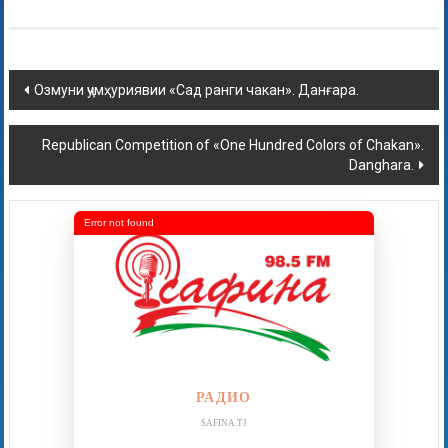
Озмуни ҷумҳуриявии «Сад ранги чакан». Данғара.
Republican Competition of «One Hundred Colors of Chakan».
Danghara.
Error not found
РАДИО
SAFINA.TJ