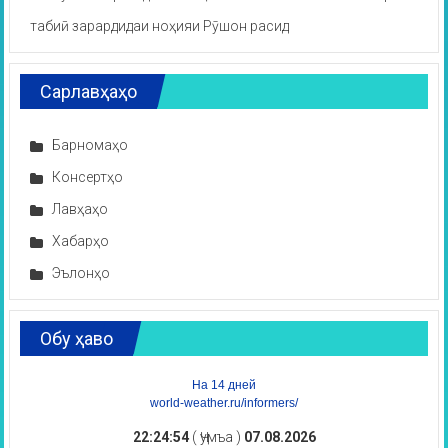
табиӣ зарардидаи ноҳияи Рӯшон расид
Сарлавҳаҳо
Барномаҳо
Консертҳо
Лавҳаҳо
Хабарҳо
Эълонҳо
Обу ҳаво
На 14 дней
world-weather.ru/informers/
22:24:54
( Ҷумъа )
07.08.2026