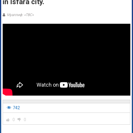
in Isfara city.
Муаллиф: «ТВС»
742
0
0