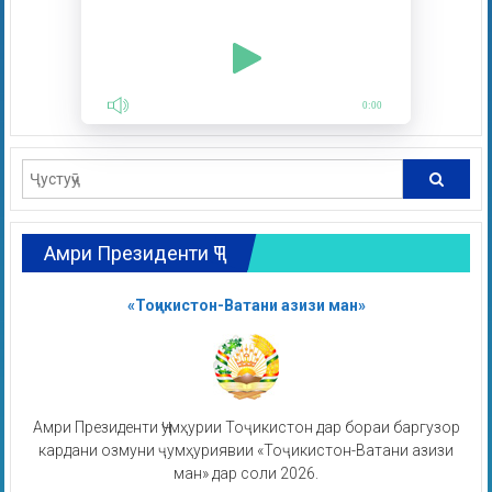
0:00
Амри Президенти ҶТ
«Тоҷикистон-Ватани азизи ман»
Амри Президенти Ҷумҳурии Тоҷикистон дар бораи баргузор
кардани озмуни ҷумҳуриявии «Тоҷикистон-Ватани азизи
ман» дар соли 2026.