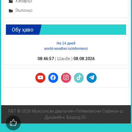
Хабарҳо
Эълонҳо
Обу ҳаво
На 14 дней
world-weather.ru/informers/
08:46:57
( Шанбе )
08.08.2026
R&T © 2026 Муассисаи давлатии «Телевизиони Сафина» ш.
Душанбе к. Беҳзод 25.