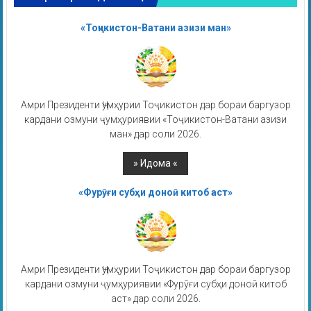
«Тоҷикистон-Ватани азизи ман»
Амри Президенти Ҷумҳурии Тоҷикистон дар бораи баргузор
кардани озмуни ҷумҳуриявии «Тоҷикистон-Ватани азизи
ман» дар соли 2026.
«Фурӯғи субҳи доноӣ китоб аст»
Амри Президенти Ҷумҳурии Тоҷикистон дар бораи баргузор
кардани озмуни ҷумҳуриявии «Фурӯғи субҳи доноӣ китоб
аст» дар соли 2026.