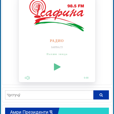
РАДИО
SAFINA.TJ
Пахши зинда
0:00
Амри Президенти ҶТ