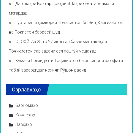
Дар шаҳри Бохтар лоиҳаи «Шаҳри бехатар» амалӣ
мегардад
Густариши ҳамкории Тоҷикистон бо Чин, Қирғизистон
ва Покистон баррасӣ шуд
ОГОҲӢ! Аз 25 то 27 июл дар баъзе минтақаҳои
Тоҷикистон сар задани сел пешгӯӣ мешавад
Кумаки Президенти Тоҷикистон ба сокинони аз офати
табиӣ зарардидаи ноҳияи Рӯшон расид
Сарлавҳаҳо
Барномаҳо
Консертҳо
Лавҳаҳо