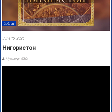
Хабарҳо
June 13, 2025
Нигористон
Муаллиф: «ТВС»