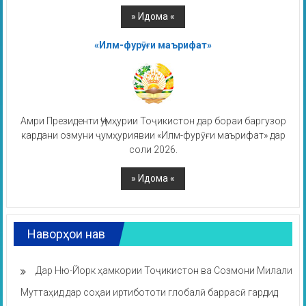
«Илм-фурӯғи маърифат»
Амри Президенти Ҷумҳурии Тоҷикистон дар бораи баргузор
кардани озмуни ҷумҳуриявии «Илм-фурӯғи маърифат» дар
соли 2026.
Наворҳои нав
Дар Ню-Йорк ҳамкории Тоҷикистон ва Созмони Милали
Муттаҳид дар соҳаи иртибототи глобалӣ баррасӣ гардид