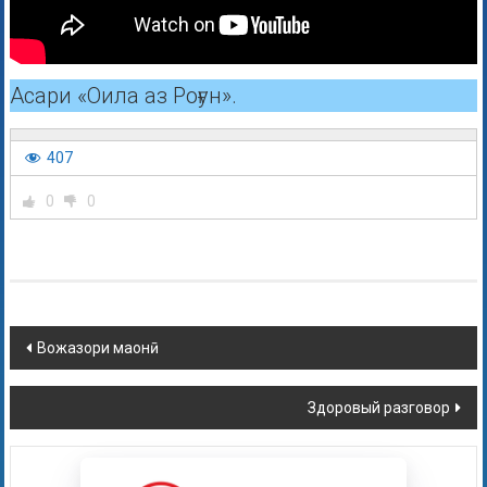
Асари «Оила аз Роғун».
407
0
0
Вожазори маонӣ
Здоровый разговор