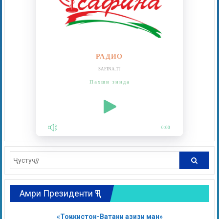
РАДИО
SAFINA.TJ
Пахши зинда
0:00
Амри Президенти ҶТ
«Тоҷикистон-Ватани азизи ман»