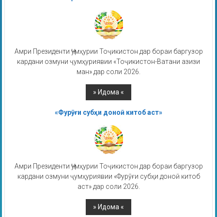
Амри Президенти Ҷумҳурии Тоҷикистон дар бораи баргузор
кардани озмуни ҷумҳуриявии «Тоҷикистон-Ватани азизи
ман» дар соли 2026.
«Фурӯғи субҳи доноӣ китоб аст»
Амри Президенти Ҷумҳурии Тоҷикистон дар бораи баргузор
кардани озмуни ҷумҳуриявии «Фурӯғи субҳи доноӣ китоб
аст» дар соли 2026.