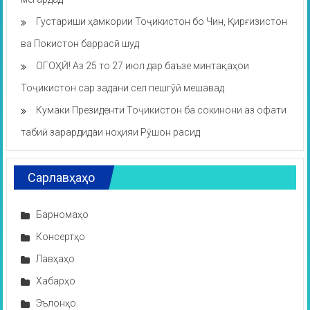
Густариши ҳамкории Тоҷикистон бо Чин, Қирғизистон
ва Покистон баррасӣ шуд
ОГОҲӢ! Аз 25 то 27 июл дар баъзе минтақаҳои
Тоҷикистон сар задани сел пешгӯӣ мешавад
Кумаки Президенти Тоҷикистон ба сокинони аз офати
табиӣ зарардидаи ноҳияи Рӯшон расид
Сарлавҳаҳо
Барномаҳо
Консертҳо
Лавҳаҳо
Хабарҳо
Эълонҳо