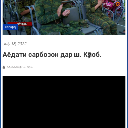
Хабарҳо
July 18, 2022
Аёдати сарбозон дар ш. Кӯлоб.
Муаллиф: «ТВС»