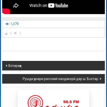
1,079
0
0
Хотираҳо
Рушди ҳунари рассомӣ-кандакорӣ дар ш. Бохтар.