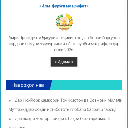
«Илм-фурӯғи маърифат»
Амри Президенти Ҷумҳурии Тоҷикистон дар бораи баргузор
кардани озмуни ҷумҳуриявии «Илм-фурӯғи маърифат» дар
соли 2026.
Наворҳои нав
Дар Ню-Йорк ҳамкории Тоҷикистон ва Созмони Милали
Муттаҳид дар соҳаи иртибототи глобалӣ баррасӣ гардид
Дар шаҳри Бохтар лоиҳаи «Шаҳри бехатар» амалӣ
мегардад