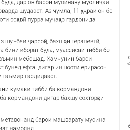
 буда, дар он барои муоинаву муолиҷаи
варда шудааст. Аз ҷумла, 11 ҳуҷраи он бо
оти соҳавӣ пурра муҷаҳҳаз гардонида
з шуъбаи ҷарроҳӣ, бахшҳои терапевтӣ,
ва бинӣ иборат буда, муассисаи тиббӣ бо
таъмин мебошад. Ҳамчунин барои
б
«
т бунёд ёфта, дигар иншооти ёрирасон
ву таъмир гардидааст.
ани кумаки тиббӣ ба кормандони
 ба кормандони дигар бахшу сохторҳои
з метавонанд барои машварату муоина
б
иат намоянд.