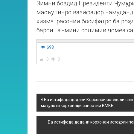
Зимни боздид Президенти Ҷумҳури
масъулинро вазифадор намуданд,
хизматрасонии босифатро ба роҳ 
барои таъмини солимии ҷомеа са
698
0
0
Ба истифода додани Корхонаи истеҳсоли санг
маҳсулоти корхонаҳои саноатии ВМКБ.
Ба истифода додани корхонаи истеҳсоли по