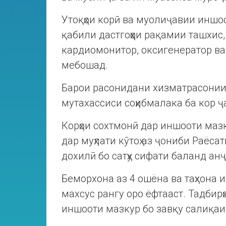
Утоқҳои корӣ ва муолиҷавии иншоот
қабили дастгоҳҳои рақамии ташхис,
кардиомонитор, оксигенератор ва
мебошад.
Барои расонидани хизматрасонии 
мутахассиси соҳибмалака ба кор ҷ
Корҳои сохтмонӣ дар иншооти мазк
дар муҳлати кӯтоҳ аз ҷониби Раёса
дохилӣ бо сатҳу сифати баланд ан
Беморхона аз 4 ошёна ва таҳхона 
махсус рангу оро ёфтааст. Тадбир
иншооти мазкур бо завқу салиқаи