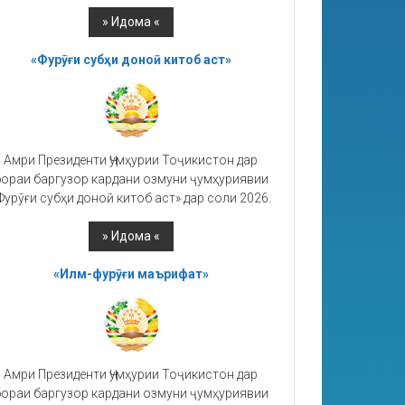
«Фурӯғи субҳи доноӣ китоб аст»
Амри Президенти Ҷумҳурии Тоҷикистон дар
ораи баргузор кардани озмуни ҷумҳуриявии
Фурӯғи субҳи доноӣ китоб аст» дар соли 2026.
«Илм-фурӯғи маърифат»
Амри Президенти Ҷумҳурии Тоҷикистон дар
ораи баргузор кардани озмуни ҷумҳуриявии