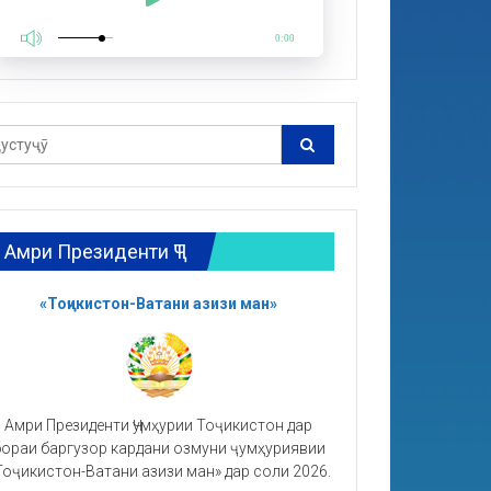
0:00
Амри Президенти ҶТ
«Тоҷикистон-Ватани азизи ман»
Амри Президенти Ҷумҳурии Тоҷикистон дар
ораи баргузор кардани озмуни ҷумҳуриявии
Тоҷикистон-Ватани азизи ман» дар соли 2026.