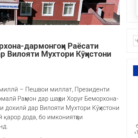
рхона-дармонгоҳи Раёсати
ар Вилояти Мухтори Кӯҳистони
ти миллӣ – Пешвои миллат, Президенти
малӣ Раҳмон дар шаҳри Хоруғ Беморхона-
ои дохилӣ дар Вилояти Мухтори Кӯҳистони
 қарор дода, бо имкониятҳои
нд.
б
«