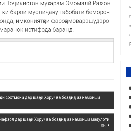
и Тоҷикистон муҳтарам Эмомалӣ Раҳмон
 ки барои муолиҷаву табобати беморон
монда, имкониятҳои фароҳамоварашударо
маранок истифода баранд.
ҳои сохтмонӣ дар шаҳри Хоруғ ва боздид аз намоиши
йафзол дар шаҳри Хоруғ ва боздид аз намоиши маҳсулоти
он.