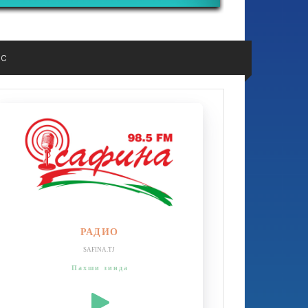
ос
РАДИО
SAFINA.TJ
Пахши зинда