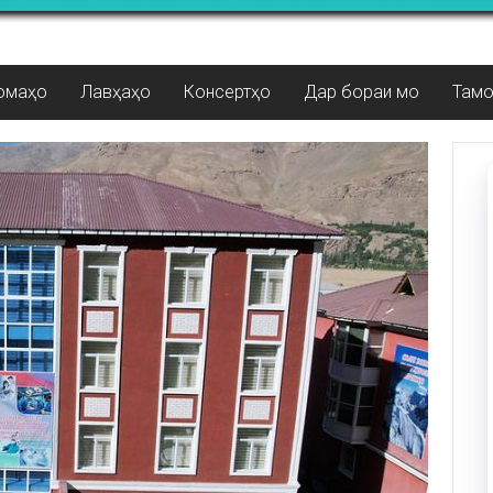
омаҳо
Лавҳаҳо
Консертҳо
Дар бораи мо
Там