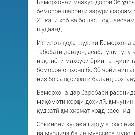
Беморхонаи мазкур дорои 36 ҳуҷра
беморон шароити зарурӣ фароҳам о
21 кати хоб ва бо дастгоҳу лавозим
шудаанд.
Иттилоъ дода шуд, ки Беморхона а
табобати дандон, асаб, гӯшу гулӯ 
нақлиёти махсуси ёрии таъҷилӣ 
беморон ошхона бо 30 ҷойи нишас
низ бо сатҳу сифати баланд сохта
Беморхона дар баробари расонид
мақомоти корҳои дохилӣ, ҳамчунин
қудратӣ ҳам хизмат хоҳад расонид.
Сокинони кӯчаҳои гирду атроф ни
ва муолиҷа ба ин муассиса муроҷ