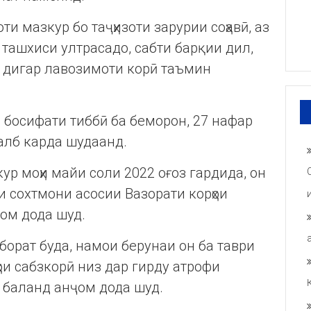
и мазкур бо таҷҳизоти зарурии соҳавӣ, аз
 ташхиси ултрасадо, сабти барқии дил,
 дигар лавозимоти корӣ таъмин
босифати тиббӣ ба беморон, 27 нафар
алб карда шудаанд.
ур моҳи майи соли 2022 оғоз гардида, он
ти сохтмони асосии Вазорати корҳои
ҷом дода шуд.
иборат буда, намои берунаи он ба таври
ҳои сабзкорӣ низ дар гирду атрофи
 баланд анҷом дода шуд.