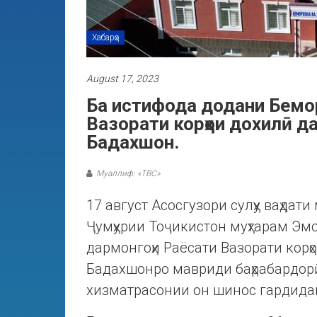
Хабарҳо
August 17, 2023
Ба истифода додани Бемо
Вазорати корҳои дохилӣ д
Бадахшон.
Муаллиф: «ТВС»
17 август Асосгузори сулҳу ваҳда
Ҷумҳурии Тоҷикистон муҳтарам Эмо
дармонгоҳи Раёсати Вазорати корҳ
Бадахшонро мавриди баҳрабардорӣ
хизматрасонии он шинос гардида