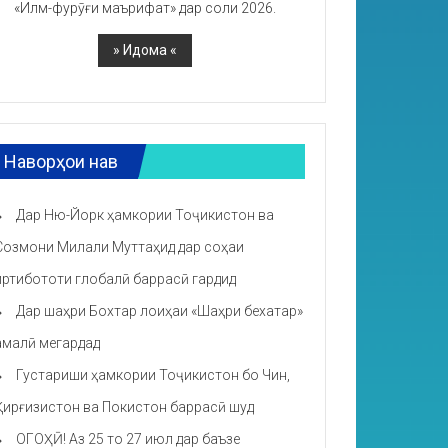
«Илм-фурӯғи маърифат» дар соли 2026.
Наворҳои нав
Дар Ню-Йорк ҳамкории Тоҷикистон ва
Созмони Милали Муттаҳид дар соҳаи
иртибототи глобалӣ баррасӣ гардид
Дар шаҳри Бохтар лоиҳаи «Шаҳри бехатар»
амалӣ мегардад
Густариши ҳамкории Тоҷикистон бо Чин,
Қирғизистон ва Покистон баррасӣ шуд
ОГОҲӢ! Аз 25 то 27 июл дар баъзе