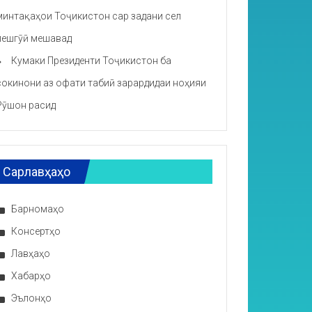
минтақаҳои Тоҷикистон сар задани сел
пешгӯӣ мешавад
Кумаки Президенти Тоҷикистон ба
сокинони аз офати табиӣ зарардидаи ноҳияи
Рӯшон расид
Сарлавҳаҳо
Барномаҳо
Консертҳо
Лавҳаҳо
Хабарҳо
Эълонҳо