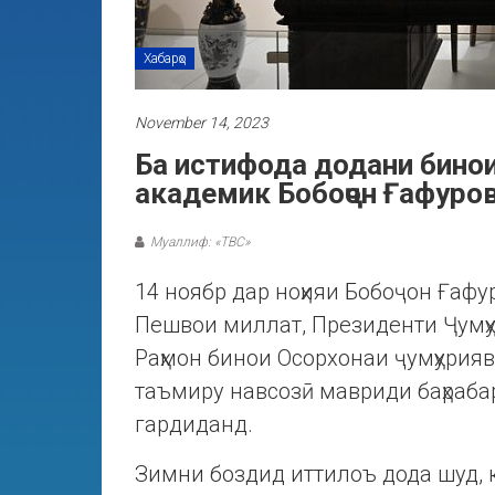
Хабарҳо
November 14, 2023
Ба истифода додани бинои
академик Бобоҷон Ғафуров
Муаллиф: «ТВС»
14 ноябр дар ноҳияи Бобоҷон Ғафур
Пешвои миллат, Президенти Ҷумҳ
Раҳмон бинои Осорхонаи ҷумҳурия
таъмиру навсозӣ мавриди баҳраба
гардиданд.
Зимни боздид иттилоъ дода шуд, 