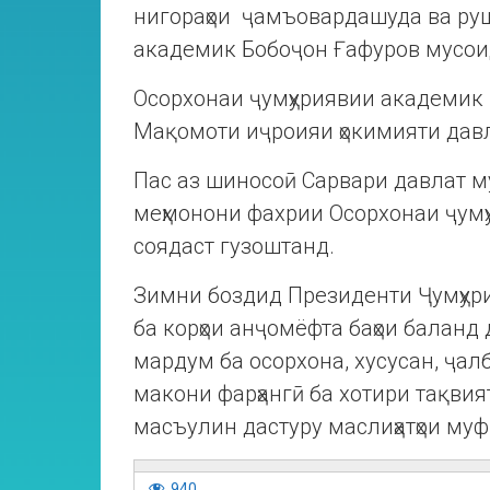
нигораҳои ҷамъовардашуда ва руш
академик Бобоҷон Ғафуров мусоид
Осорхонаи ҷумҳуриявии академик
Мақомоти иҷроияи ҳокимияти давл
Пас аз шиносоӣ Сарвари давлат м
меҳмонони фахрии Осорхонаи ҷум
соядаст гузоштанд.
Зимни боздид Президенти Ҷумҳури
ба корҳои анҷомёфта баҳои баланд
мардум ба осорхона, хусусан, ҷал
макони фарҳангӣ ба хотири тақвия
масъулин дастуру маслиҳатҳои му
940