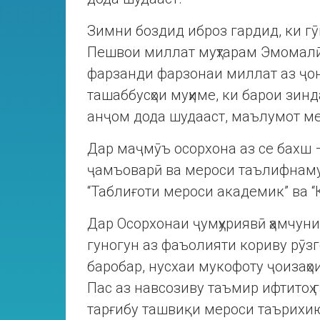
Зимни боздид иброз гардид, ки г
Пешвои миллат муҳтарам Эмомалӣ
фарзанди фарзонаи миллат аз ҷо
ташаббусҳои муҳиме, ки барои зи
анҷом дода шудааст, маълумот м
Дар маҷмӯъ осорхона аз се бахш –
ҷамъоварӣ ва мероси таълифнаму
“Таблиғоти мероси академик” ва 
Дар Осорхонаи ҷумҳуриявӣ ҳамчунин
гуногун аз фаъолияти кориву рӯзг
баробар, нусхаи мукофоту ҷоизаҳои
Пас аз навсозиву таъмир ифтитоҳ 
тарғибу ташвиқи мероси таърихию 