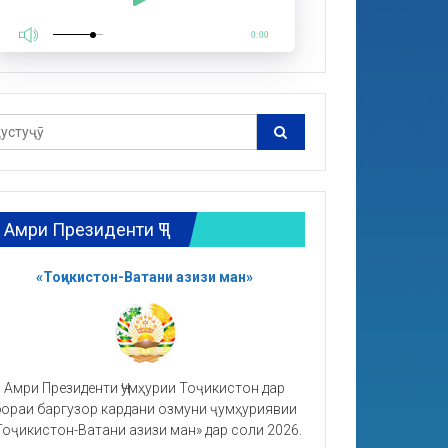
0:00
Амри Президенти ҶТ
«Тоҷикистон-Ватани азизи ман»
Амри Президенти Ҷумҳурии Тоҷикистон дар
ораи баргузор кардани озмуни ҷумҳуриявии
Тоҷикистон-Ватани азизи ман» дар соли 2026.