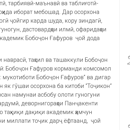
тӣ, тарбиявӣ-маънавӣ ва таблиғотӣ-
лоҳида иборат мебошад. Дар осорхона
огӣ ҷойгир карда шуда, кору зиндагӣ,
уногун, дастовардҳои илмӣ, офаридаҳои
 академик Бобоҷон Ғафуров ҷой дода
б
и наврасӣ, таҳсил ва ташаккули Бобоҷон
«
атӣ: Бобоҷон Ғафуров корманди комсомол
: мукотиботи Бобоҷон Ғафуров” ва дигар
н як гӯшаи осорхона ба китоби “Тоҷикон”
осан намунаи асбобу олоти гуногуни
мардумӣ, деворнигораҳои Панҷакенти
бо таҳқиқи дақиқи академик ҳамчун
ни миллати тоҷик дарҷ ёфтаанд, ҷой
б