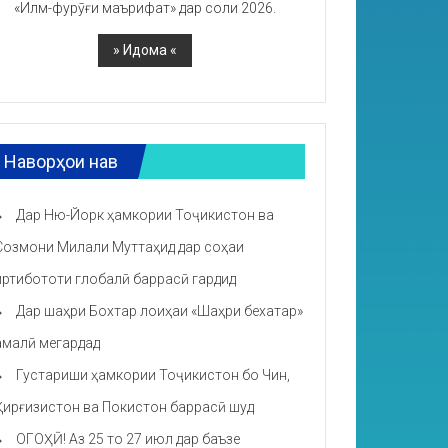
«Илм-фурӯғи маърифат» дар соли 2026.
Наворҳои нав
Дар Ню-Йорк ҳамкории Тоҷикистон ва
Созмони Милали Муттаҳид дар соҳаи
иртибототи глобалӣ баррасӣ гардид
Дар шаҳри Бохтар лоиҳаи «Шаҳри бехатар»
амалӣ мегардад
Густариши ҳамкории Тоҷикистон бо Чин,
Қирғизистон ва Покистон баррасӣ шуд
ОГОҲӢ! Аз 25 то 27 июл дар баъзе