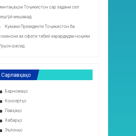
минтақаҳои Тоҷикистон сар задани сел
пешгӯӣ мешавад
Кумаки Президенти Тоҷикистон ба
сокинони аз офати табиӣ зарардидаи ноҳияи
Рӯшон расид
Сарлавҳаҳо
Барномаҳо
Консертҳо
Лавҳаҳо
Хабарҳо
Эълонҳо