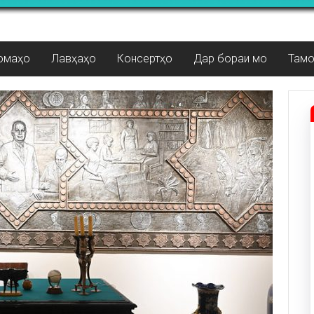
омаҳо
Лавҳаҳо
Консертҳо
Дар бораи мо
Там