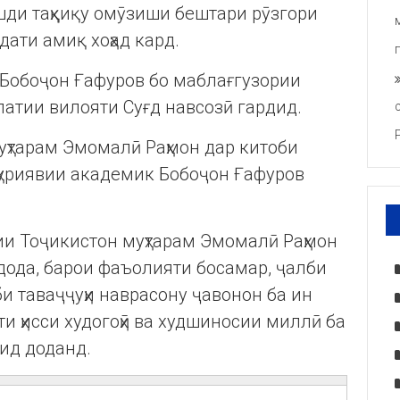
ди таҳқиқу омӯзиши бештари рӯзгори
ати амиқ хоҳад кард.
 Бобоҷон Ғафуров бо маблағгузории
атии вилояти Суғд навсозӣ гардид.
уҳтарам Эмомалӣ Раҳмон дар китоби
ҳуриявии академик Бобоҷон Ғафуров
и Тоҷикистон муҳтарам Эмомалӣ Раҳмон
 дода, барои фаъолияти босамар, ҷалби
би таваҷҷуҳи наврасону ҷавонон ба ин
ти ҳисси худогоҳӣ ва худшиносии миллӣ ба
фид доданд.