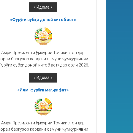
«Фурӯғи субҳи доноӣ китоб аст»
Амри Президенти Ҷумҳурии Тоҷикистон дар
ораи баргузор кардани озмуни ҷумҳуриявии
Фурӯғи субҳи доноӣ китоб аст» дар соли 2026.
«Илм-фурӯғи маърифат»
Амри Президенти Ҷумҳурии Тоҷикистон дар
ораи баргузор кардани озмуни ҷумҳуриявии