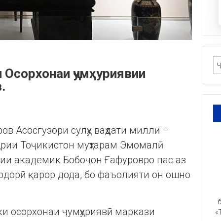
 Осорхонаи ҷумҳуриявии
.
ов Асосгузори сулҳу ваҳдати миллӣ –
урии Тоҷикистон муҳтарам Эмомалӣ
вии академик Бобоҷон Ғафуровро пас аз
рдорӣ қарор дода, бо фаъолияти он ошно
б
ки осорхонаи ҷумҳуриявӣ маркази
«