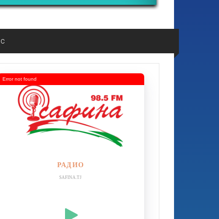
ос
Error not found
РАДИО
SAFINA.TJ