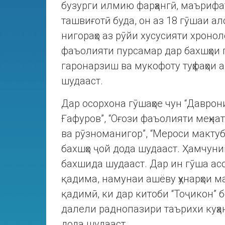
бузурги илмию фарҳангӣ, маърифа
ташвиғотӣ буда, он аз 18 гӯшаи а
нигораҳо аз рӯйи хусусияти хронол
фаъолияти пурсамар дар бахшҳои г
гаронарзиш ва мукофоту туҳфаҳои
шудааст.
Дар осорхона гӯшаҳое чун “Даврон
Ғафуров”, “Оғози фаъолияти меҳн
ва рӯзноманигор”, “Мероси мактуб
бахшҳо ҷой дода шудааст. Ҳамчуни
бахшида шудааст. Дар ин гӯша ас
қадима, намунаи ашёву ҳунарҳои 
қадимӣ, ки дар китоби “Тоҷикон” 
далели раднопазири таърихи куҳа
дода шудааст.