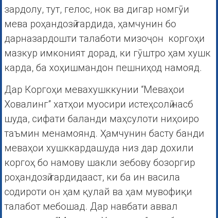
зардолу, тут, гелос, нок ва дигар номгӯи
мева роҳандозӣ гардида, ҳамчунин бо
дарназардошти талаботи мизоҷон коргоҳи
мазкур имконият дорад, ки гӯштро ҳам хушк
карда, ба хоҳишмандон пешниҳод намояд.
Дар Коргоҳи мевахушккунии “Меваҳои
Ховалинг” хатҳои муосири истеҳсолӣ насб
шуда, сифати баланди маҳсулоти ниҳоиро
таъмин менамоянд. Ҳамчунин басту банди
меваҳои хушккардашуда низ дар дохили
коргоҳ бо намову шакли зебову бозоргир
роҳандозӣ гардидааст, ки ба ин васила
содироти он ҳам қулай ва ҳам мувофиқи
талабот мебошад. Дар навбати аввал