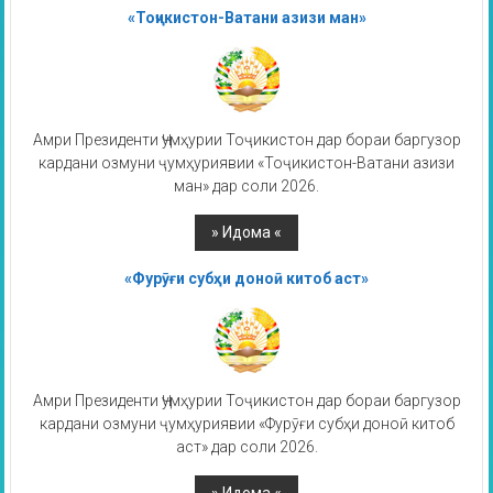
«Тоҷикистон-Ватани азизи ман»
Амри Президенти Ҷумҳурии Тоҷикистон дар бораи баргузор
кардани озмуни ҷумҳуриявии «Тоҷикистон-Ватани азизи
ман» дар соли 2026.
«Фурӯғи субҳи доноӣ китоб аст»
Амри Президенти Ҷумҳурии Тоҷикистон дар бораи баргузор
кардани озмуни ҷумҳуриявии «Фурӯғи субҳи доноӣ китоб
аст» дар соли 2026.