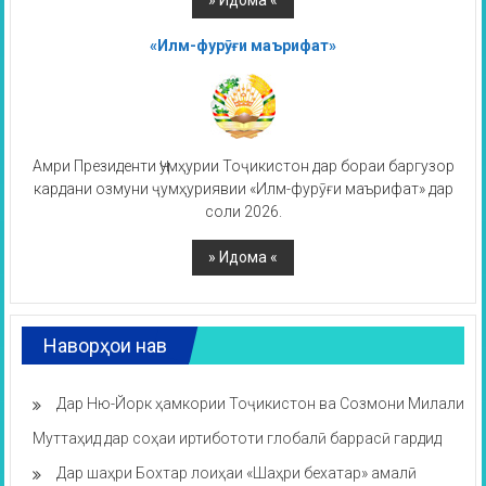
«Илм-фурӯғи маърифат»
Амри Президенти Ҷумҳурии Тоҷикистон дар бораи баргузор
кардани озмуни ҷумҳуриявии «Илм-фурӯғи маърифат» дар
соли 2026.
Наворҳои нав
Дар Ню-Йорк ҳамкории Тоҷикистон ва Созмони Милали
Муттаҳид дар соҳаи иртибототи глобалӣ баррасӣ гардид
Дар шаҳри Бохтар лоиҳаи «Шаҳри бехатар» амалӣ