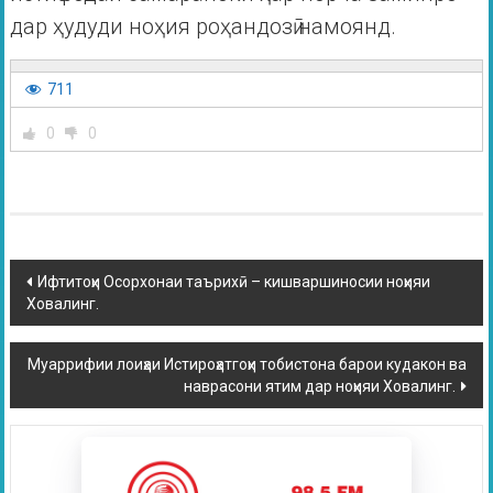
дар ҳудуди ноҳия роҳандозӣ намоянд.
711
0
0
Ифтитоҳи Осорхонаи таърихӣ – кишваршиносии ноҳияи
Ховалинг.
Муаррифии лоиҳаи Истироҳатгоҳи тобистона барои кудакон ва
наврасони ятим дар ноҳияи Ховалинг.