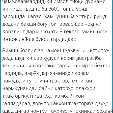
ҷамъоварӣ гардид, ки имсол тибқи дурнамо
ин нишондод то ба 8600 тонна бояд
расонида шавад. Ҳамчунин ба хотири рушд
додани бахши боғу токпарварӣ дар ноҳияи
Ховалинг дар масоҳати 8 гектар замин боғи
интенсивӣ низ бунёд гардидааст.
Зимни боздид аз намоиш ҳамчунин иттилоъ
дода шуд, ки дар ҳудуди ноҳия дастрасӣ ба
техникаи кишоварзӣ ба тарзи чашмрас беҳтар
гардида, имрӯз дар заминҳои корам
намудҳои гуногуни трактор, техникаи
нармкунандаи байни қаторҳо, ядакҳои
тракторӣ, култиватрҳо, камбайнҳои
ғалладарав, дорупошакҳои тракторӣ ва даҳҳо
адад дигар номгӯи таҷҳизоту техникаи соҳавӣ