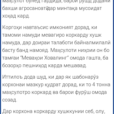
маҳсулот бунёд гардида, барои рушд додани
бахши агросаноатӣ дар минтақа мусоидат
хоҳад кард.
Коргоҳи навтаъсис имконият дорад, ки
тамоми намуди мевагиро коркарду хушк
намуда, дар доираи талаботи байналмилалӣ
басту банд намояд. Маҳсулоти ниҳоии он бо
тамғаи “Меваҳои Ховалинг” омода гашта, ба
бозорҳо пешниҳод карда мешавад.
Иттилоъ дода шуд, ки дар як шабонарӯз
корхонаи мазкур қудрат дорад, ки то 4 тонна
маҳсулотро коркард ва барои фурӯш омода
созад.
Дар корхона коркарду хушккунии себ, олу,