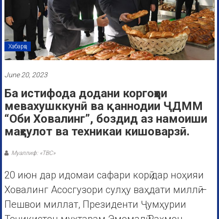
Хабарҳо
June 20, 2023
Ба истифода додани коргоҳҳои
мевахушккунӣ ва қаннодии ҶДММ
“Оби Ховалинг”, боздид аз намоиши
маҳсулот ва техникаи кишоварзӣ.
Муаллиф: «ТВС»
20 июн дар идомаи сафари корӣ дар ноҳияи
Ховалинг Асосгузори сулҳу ваҳдати миллӣ –
Пешвои миллат, Президенти Ҷумҳурии