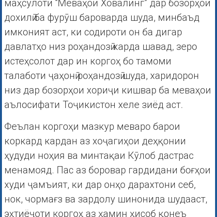
маҳсулоти “Меваҳои Ховалинг” дар бозорҳои
дохилӣ ба фурӯш бароварда шуда, минбаъд
имконият аст, ки содироти он ба дигар
давлатҳо низ роҳандозӣ карда шавад, зеро
истеҳсолот дар ин коргоҳ бо тамоми
талаботи ҷаҳонӣ роҳандозӣ шуда, харидорон
низ дар бозорҳои хориҷи кишвар ба меваҳои
аълосифати Тоҷикистон хеле зиёд аст.
Феълан коргоҳи мазкур меваро барои
коркард кардан аз хоҷагиҳои деҳқонии
ҳудуди ноҳия ва минтақаи Кӯлоб дастрас
менамояд. Пас аз боровар гардидани боғҳои
худи ҷамъият, ки дар онҳо дарахтони себ,
нок, чормағз ва зардолу шинонида шудааст,
эҳтиёҷоти коргоҳ аз ҳамин ҳисоб қонеъ