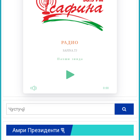
РАДИО
SAFINA.TJ
Пахши зинда
0:00
Амри Президенти ҶТ