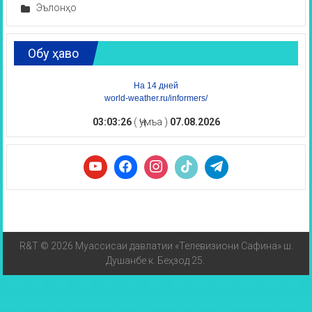
Эълонҳо
Обу ҳаво
На 14 дней
world-weather.ru/informers/
03:03:27
( Ҷумъа )
07.08.2026
R&T © 2026 Муассисаи давлатии «Телевизиони Сафина» ш.
Душанбе к. Беҳзод 25.