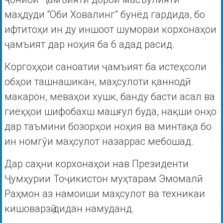
маҳдуди “Оби Ховалинг” бунёд гардида, бо
ифтитоҳи ин ду иншоот шумораи корхонаҳои
ҷамъият дар ноҳия ба 6 адад расид.
Коргоҳҳои саноатии ҷамъият ба истеҳсоли
обҳои ташнашикан, маҳсулоти қаннодӣ,
макарон, меваҳои хушк, банду басти асал ва
гиёҳҳои шифобахш машғул буда, нақши онҳо
дар таъмини бозорҳои ноҳия ва минтақа бо
ин номгӯи маҳсулот назаррас мебошад.
Дар саҳни корхонаҳои нав Президенти
Ҷумҳурии Тоҷикистон муҳтарам Эмомалӣ
Раҳмон аз намоиши маҳсулот ва техникаи
кишоварзӣ дидан намуданд.