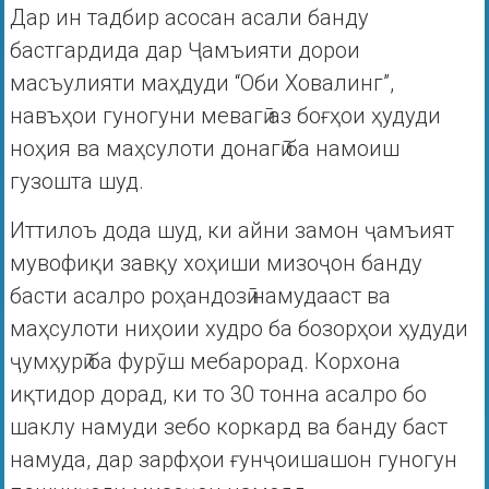
Дар ин тадбир асосан асали банду
бастгардида дар Ҷамъияти дорои
масъулияти маҳдуди “Оби Ховалинг”,
навъҳои гуногуни мевагӣ аз боғҳои ҳудуди
ноҳия ва маҳсулоти донагӣ ба намоиш
гузошта шуд.
Иттилоъ дода шуд, ки айни замон ҷамъият
мувофиқи завқу хоҳиши мизоҷон банду
басти асалро роҳандозӣ намудааст ва
маҳсулоти ниҳоии худро ба бозорҳои ҳудуди
ҷумҳурӣ ба фурӯш мебарорад. Корхона
иқтидор дорад, ки то 30 тонна асалро бо
шаклу намуди зебо коркард ва банду баст
намуда, дар зарфҳои ғунҷоишашон гуногун