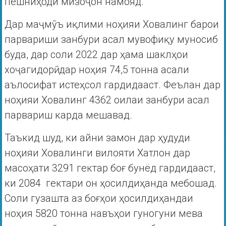
пешниҳоди мизоҷон намояд.
Дар маҷмӯъ иқлими ноҳияи Ховалинг барои
парвариши занбури асал мувофиқу муносиб
буда, дар соли 2022 дар ҳама шаклҳои
хоҷагидорӣ дар ноҳия 74,5 тонна асали
аълосифат истеҳсол гардидааст. Феълан дар
ноҳияи Ховалинг 4362 оилаи занбури асал
парвариш карда мешавад.
Таъкид шуд, ки айни замон дар ҳудуди
ноҳияи Ховалинги вилояти Хатлон дар
масоҳати 3291 гектар боғ бунёд гардидааст,
ки 2084 гектари он ҳосилдиҳанда мебошад.
Соли гузашта аз боғҳои ҳосилдиҳандаи
ноҳия 5820 тонна навъҳои гуногуни мева