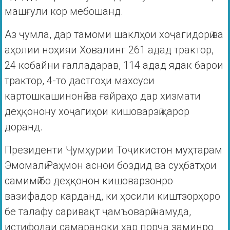
машғули кор мебошанд.
Аз ҷумла, дар тамоми шаклҳои хоҷагидорӣ ва
аҳолии ноҳияи Ховалинг 261 адад трактор,
24 кобайни ғалладарав, 114 адад ядак барои
трактор, 4-то дастгоҳи махсуси
картошкашинонӣ ва ғайраҳо дар хизмати
деҳқонону хоҷагиҳои кишоварзӣ қарор
доранд.
Президенти Ҷумҳурии Тоҷикистон муҳтарам
Эмомалӣ Раҳмон аснои боздид ва суҳбатҳои
самимӣ бо деҳқонон кишоварзонро
вазифадор карданд, ки ҳосили киштзорҳоро
бе талафу саривақт ҷамъоварӣ намуда,
истифодаи самараноки ҳар порча заминро