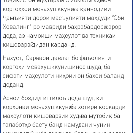
Тоҷикистон муҳтарам Эмомалӣ Раҳмон
коргоҳҳои мевахушккунӣ ва қаннодиии
Ҷамъияти дорои масъулияти маҳдуди “Оби
Ховалинг”-ро мавриди баҳрабардорӣ қарор
дода, аз намоиши маҳсулот ва техникаи
кишоварзӣ дидан карданд.
Нахуст, Сарвари давлат бо фаъолияти
коргоҳи мевахушккунӣ шинос шуда, ба
сифати маҳсулоти ниҳоии он баҳои баланд
доданд.
Аснои боздид иттилоъ дода шуд, ки
корхонаи мевахушккунӣ ба хотири коркарди
маҳсулоти кишоварзии худӣ ва мутобиқ ба
талаботҳо басту банд намудани чунин