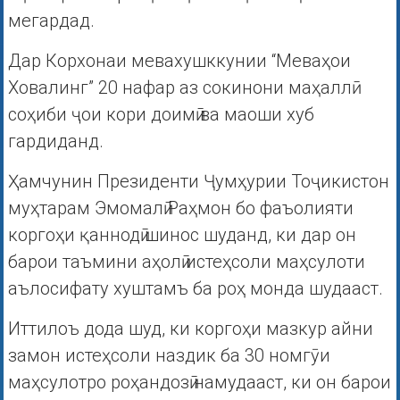
мегардад.
Дар Корхонаи мевахушккунии “Меваҳои
Ховалинг” 20 нафар аз сокинони маҳаллӣ
соҳиби ҷои кори доимӣ ва маоши хуб
гардиданд.
Ҳамчунин Президенти Ҷумҳурии Тоҷикистон
муҳтарам Эмомалӣ Раҳмон бо фаъолияти
коргоҳи қаннодӣ шинос шуданд, ки дар он
барои таъмини аҳолӣ истеҳсоли маҳсулоти
аълосифату хуштамъ ба роҳ монда шудааст.
Иттилоъ дода шуд, ки коргоҳи мазкур айни
замон истеҳсоли наздик ба 30 номгӯи
маҳсулотро роҳандозӣ намудааст, ки он барои