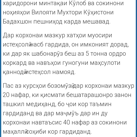
харидорони минтақаи Кӯлоб ва сокинони
ноҳияҳои Вилояти Мухтори Кӯҳистони
Бадахшон пешниҳод карда мешавад.
Дар корхонаи мазкур хатҳои муосири
истеҳсолӣ насб гардида, он имконият дорад,
ки дар як шабонарӯз беш аз 5 тонна ордро
коркард ва навъҳои гуногуни маҳсулоти
қаннодӣ истеҳсол намояд.
Пас аз курсҳои бозомӯзӣ дар корхонаи мазкур
20 нафар, ки қисмати бешатарашонро занон
ташкил медиҳанд, бо ҷои кор таъмин
гардиданд ва дар маҷмӯъ дар ин ду
корхонаи навтаъсис 40 нафар аз сокинони
маҳаллӣ соҳиби кор гардиданд.