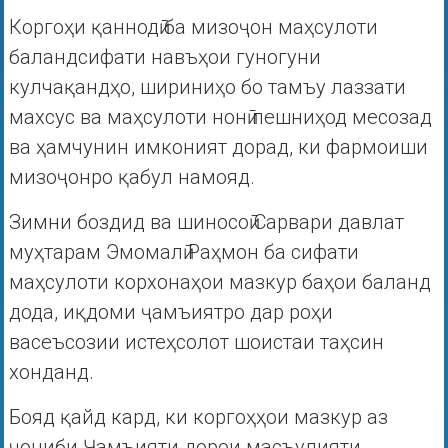
Коргоҳи қаннодӣ ба мизоҷон маҳсулоти
баландсифати навъҳои гуногуни
кулчақандҳо, шириниҳо бо тамъу лаззати
махсус ва маҳсулоти нонӣ пешниҳод месозад
ва ҳамчунин имконият дорад, ки фармоиши
мизоҷонро қабул намояд.
Зимни боздид ва шиносоӣ Сарвари давлат
муҳтарам Эмомалӣ Раҳмон ба сифати
маҳсулоти корхонаҳои мазкур баҳои баланд
дода, иқдоми ҷамъиятро дар роҳи
васеъсозии истеҳсолот шоистаи таҳсин
хонданд.
Бояд қайд кард, ки коргоҳҳои мазкур аз
ҷониби Ҷамъияти дорои масъулияти