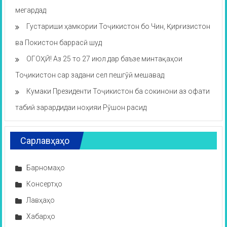
мегардад
Густариши ҳамкории Тоҷикистон бо Чин, Қирғизистон
ва Покистон баррасӣ шуд
ОГОҲӢ! Аз 25 то 27 июл дар баъзе минтақаҳои
Тоҷикистон сар задани сел пешгӯӣ мешавад
Кумаки Президенти Тоҷикистон ба сокинони аз офати
табиӣ зарардидаи ноҳияи Рӯшон расид
Сарлавҳаҳо
Барномаҳо
Консертҳо
Лавҳаҳо
Хабарҳо