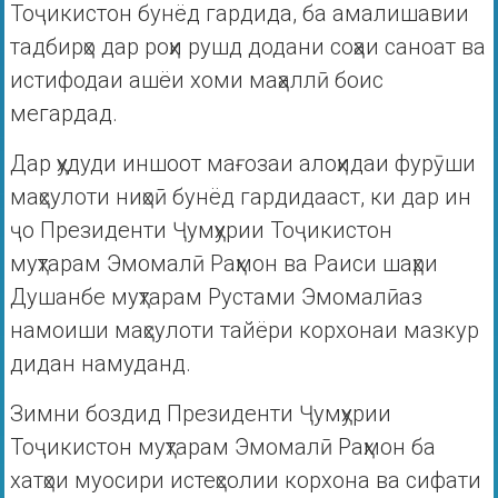
Тоҷикистон бунёд гардида, ба амалишавии
тадбирҳо дар роҳи рушд додани соҳаи саноат ва
истифодаи ашёи хоми маҳаллӣ боис
мегардад.
Дар ҳудуди иншоот мағозаи алоҳидаи фурӯши
маҳсулоти ниҳоӣ бунёд гардидааст, ки дар ин
ҷо Президенти Ҷумҳурии Тоҷикистон
муҳтарам Эмомалӣ Раҳмон ва Раиси шаҳри
Душанбе муҳтарам Рустами Эмомалӣаз
намоиши маҳсулоти тайёри корхонаи мазкур
дидан намуданд.
Зимни боздид Президенти Ҷумҳурии
Тоҷикистон муҳтарам Эмомалӣ Раҳмон ба
хатҳои муосири истеҳсолии корхона ва сифати