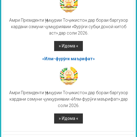
Амри Президенти Ҷумҳурии Тоҷикистон дар бораи баргузор
кардани озмуни ҷумҳуриявии «Фурӯғи субҳи доноӣ китоб
аст» дар соли 2026.
«Илм-фурӯғи маърифат»
Амри Президенти Ҷумҳурии Тоҷикистон дар бораи баргузор
кардани озмуни ҷумҳуриявии «Илм-фурӯғи маърифат» дар
соли 2026.