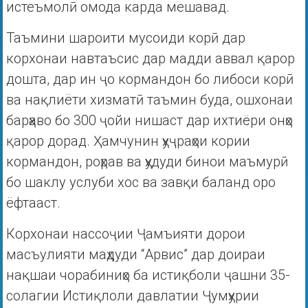
истеъмолӣ омода карда мешавад.
Таъмини шароити мусоиди корӣ дар
корхонаи навтаъсис дар мадди аввал қарор
дошта, дар ин ҷо кормандон бо либоси корӣ
ва нақлиёти хизматӣ таъмин буда, ошхонаи
барҳаво бо 300 ҷойи нишаст дар ихтиёри онҳо
қарор дорад. Ҳамчунин ҳуҷраҳои кории
кормандон, роҳрав ва ҳудуди бинои маъмурӣ
бо шаклу услуби хос ва завқи баланд оро
ёфтааст.
Корхонаи нассоҷии Ҷамъияти дорои
масъулияти маҳдуди “Арвис” дар доираи
нақшаи чорабиниҳо ба истиқболи ҷашни 35-
солагии Истиқлоли давлатии Ҷумҳурии