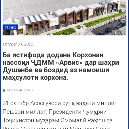
Хабарҳо
October 31, 2023
Ба истифода додани Корхонаи
нассоҷии ҶДММ «Арвис» дар шаҳри
Душанбе ва боздид аз намоиши
маҳсулоти корхона.
Муаллиф: «ТВС»
31 октябр Асосгузори сулҳу ваҳдати миллӣ-
Пешвои миллат, Президенти Ҷумҳурии
Тоҷикистон муҳтарам Эмомалӣ Раҳмон ва