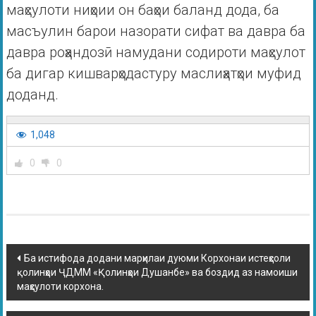
маҳсулоти ниҳоии он баҳои баланд дода, ба
масъулин барои назорати сифат ва давра ба
давра роҳандозӣ намудани содироти маҳсулот
ба дигар кишварҳодастуру маслиҳатҳои муфид
доданд.
1,048
0
0
Ба истифода додани марҳилаи дуюми Корхонаи истеҳсоли
қолинҳои ҶДММ «Қолинҳои Душанбе» ва боздид аз намоиши
маҳсулоти корхона.