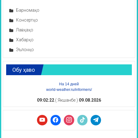
Барномаҳо
Консертҳо
Лавҳаҳо
Хабарҳо
Эълонҳо
Обу ҳаво
На 14 дней
world-weather.ru/informers/
09:02:22
( Якшанбе )
09.08.2026