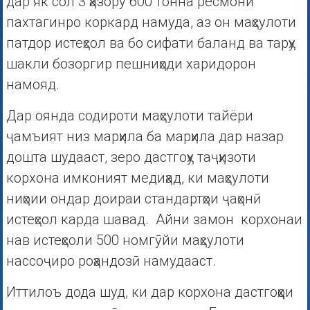
дар як сол 3 ҳазору 600 тонна ресмони
пахтагинро коркард намуда, аз он маҳсулоти
патдор истеҳсол ва бо сифати баланд ва тарҳу
шакли бозоргир пешниҳоди харидорон
намояд.
Дар оянда содироти маҳсулоти тайёри
ҷамъият низ марҳила ба марҳила дар назар
дошта шудааст, зеро дастгоҳу таҷҳизоти
корхона имконият медиҳад, ки маҳсулоти
ниҳоии ондар доираи стандартҳои ҷаҳонӣ
истеҳсол карда шавад. Айни замон корхонаи
нав истеҳсоли 500 номгӯйи маҳсулоти
нассоҷиро роҳандозӣ намудааст.
Иттилоъ дода шуд, ки дар корхона дастгоҳҳои