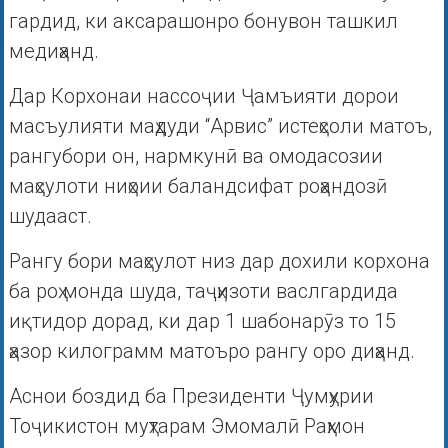
гардид, ки аксарашонро бонувон ташкил
медиҳанд.
Дар Корхонаи нассоҷии Ҷамъияти дорои
масъулияти маҳдуди “Арвис” истеҳсоли матоъ,
рангубори он, нармкунӣ ва омодасозии
маҳсулоти ниҳоии баландсифат роҳандозӣ
шудааст.
Рангу бори маҳсулот низ дар дохили корхона
ба роҳ монда шуда, таҷҳизоти васлгардида
иқтидор дорад, ки дар 1 шабонарӯз то 15
ҳазор килограмм матоъро рангу оро диҳанд.
Аснои боздид ба Президенти Ҷумҳурии
Тоҷикистон муҳтарам Эмомалӣ Раҳмон