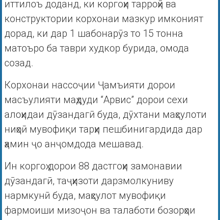
иттилоъ доданд, ки коргоҳи тарроҳӣ ва
конструктории корхонаи мазкур имконият
дорад, ки дар 1 шабонарӯз то 15 тонна
матоъро ба таври худкор бурида, омода
созад.
Корхонаи нассоҷии Ҷамъияти дорои
масъулияти маҳдуди “Арвис” дорои сехи
алоҳидаи дӯзандагӣ буда, дӯхтани маҳсулоти
ниҳоӣ мувофиқи тарҳи пешбинигардида дар
ҳамин ҷо анҷомдода мешавад.
Ин коргоҳ дорои 88 дастгоҳи замонавии
дӯзандагӣ, таҷҳизоти дарзмолкуниву
нармкунӣ буда, маҳсулот мувофиқи
фармоиши мизоҷон ва талаботи бозорҳои