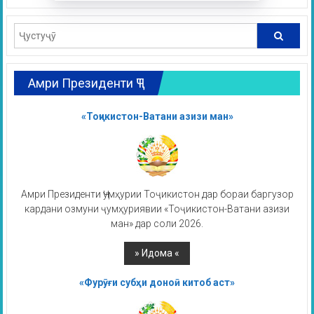
Амри Президенти ҶТ
«Тоҷикистон-Ватани азизи ман»
Амри Президенти Ҷумҳурии Тоҷикистон дар бораи баргузор
кардани озмуни ҷумҳуриявии «Тоҷикистон-Ватани азизи
ман» дар соли 2026.
«Фурӯғи субҳи доноӣ китоб аст»