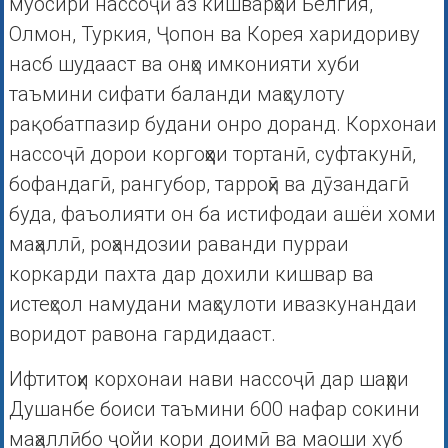
муосири нассоҷӣ аз кишварҳои Белгия,
Олмон, Туркия, Ҷопон ва Корея харидориву
насб шудааст ва онҳо имконияти хуби
таъмини сифати баланди маҳсулоту
рақобатпазир будани онро доранд. Корхонаи
нассоҷӣ дорои коргоҳҳои тортанӣ, суфтакунӣ,
бофандагӣ, рангубор, тарроҳӣ ва дӯзандагӣ
буда, фаъолияти он ба истифодаи ашёи хоми
маҳаллӣ, роҳандозии раванди пурраи
коркарди пахта дар дохили кишвар ва
истеҳсол намудани маҳсулоти ивазкунандаи
воридот равона гардидааст.
Ифтитоҳи корхонаи нави нассоҷӣ дар шаҳри
Душанбе боиси таъмини 600 нафар сокини
маҳаллӣбо ҷойи кори доимӣ ва маоши хуб