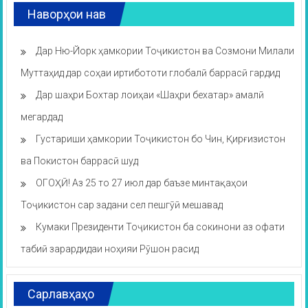
Наворҳои нав
Дар Ню-Йорк ҳамкории Тоҷикистон ва Созмони Милали
Муттаҳид дар соҳаи иртибототи глобалӣ баррасӣ гардид
Дар шаҳри Бохтар лоиҳаи «Шаҳри бехатар» амалӣ
мегардад
Густариши ҳамкории Тоҷикистон бо Чин, Қирғизистон
ва Покистон баррасӣ шуд
ОГОҲӢ! Аз 25 то 27 июл дар баъзе минтақаҳои
Тоҷикистон сар задани сел пешгӯӣ мешавад
Кумаки Президенти Тоҷикистон ба сокинони аз офати
табиӣ зарардидаи ноҳияи Рӯшон расид
Сарлавҳаҳо