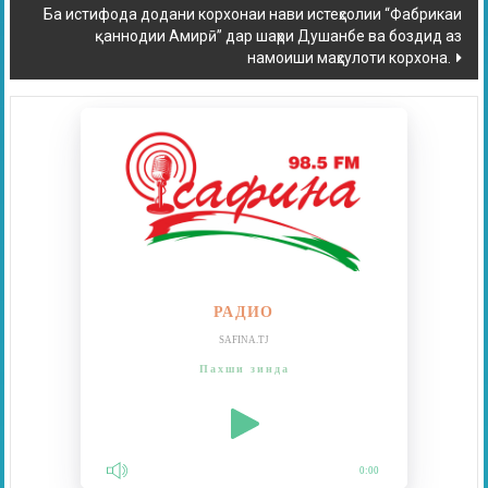
Ба истифода додани корхонаи нави истеҳсолии “Фабрикаи
қаннодии Амирӣ” дар шаҳри Душанбе ва боздид аз
намоиши маҳсулоти корхона.
РАДИО
SAFINA.TJ
Пахши зинда
0:00