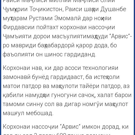
Раиси Маҷлиси миллии Маҷлиси Олии
Ҷумҳурии Тоҷикистон, Раиси шаҳри Душанбе
муҳтарам Рустами Эмомалӣ дар ноҳияи
Фирдавсии пойтахт корхонаи нассоҷии
Ҷамъияти дорои масъулиятимаҳдуди “Арвис”-
ро мавриди баҳрабардорӣ қарор дода, бо
фаъолияти он шинос гардиданд.
Корхонаи нав, ки дар асоси технологияи
замонавӣ бунёд гардидааст, ба истеҳсоли
матои патдор ва маҳсулоти тайёри патдор, аз
қабили намудҳои гуногуни сачоқ, халат барои
тамоми синну сол ва дигар номгӯи маҳсулот
машғул мебошад.
Корхонаи нассоҷии “Арвис” имкон дорад, ки