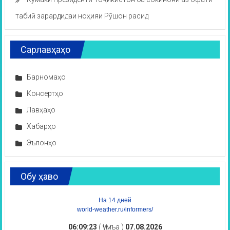
табиӣ зарардидаи ноҳияи Рӯшон расид
Сарлавҳаҳо
Барномаҳо
Консертҳо
Лавҳаҳо
Хабарҳо
Эълонҳо
Обу ҳаво
На 14 дней
world-weather.ru/informers/
06:09:23
( Ҷумъа )
07.08.2026