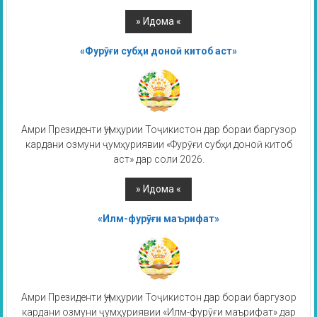
«Фурӯғи субҳи доноӣ китоб аст»
Амри Президенти Ҷумҳурии Тоҷикистон дар бораи баргузор
кардани озмуни ҷумҳуриявии «Фурӯғи субҳи доноӣ китоб
аст» дар соли 2026.
«Илм-фурӯғи маърифат»
Амри Президенти Ҷумҳурии Тоҷикистон дар бораи баргузор
кардани озмуни ҷумҳуриявии «Илм-фурӯғи маърифат» дар