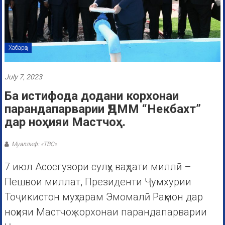
Хабарҳо
July 7, 2023
Ба истифода додани корхонаи
парандапарварии ҶДММ “Некбахт”
дар ноҳияи Мастчоҳ.
Муаллиф: «ТВС»
7 июл Асосгузори сулҳу ваҳдати миллӣ –
Пешвои миллат, Президенти Ҷумхурии
Тоҷикистон муҳтарам Эмомалӣ Раҳмон дар
ноҳияи Мастчоҳ корхонаи парандапарварии