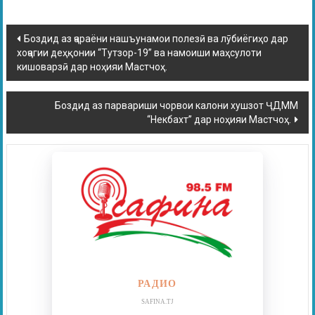
Боздид аз ҷараёни нашъунамои полезӣ ва лӯбиёгиҳо дар
хоҷагии деҳқонии “Тутзор-19” ва намоиши маҳсулоти
кишоварзӣ дар ноҳияи Мастчоҳ.
Боздид аз парвариши чорвои калони хушзот ҶДММ
“Некбахт” дар ноҳияи Мастчоҳ.
РАДИО
SAFINA.TJ