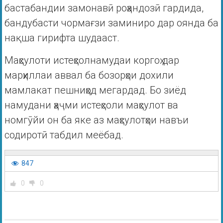
бастабандии замонавӣ роҳандозӣ гардида,
бандубасти чормағзи заминиро дар оянда ба
нақша гирифта шудааст.
Маҳсулоти истеҳсолнамудаи коргоҳ дар
марҳиллаи аввал ба бозорҳои дохили
мамлакат пешниҳод мегардад. Бо зиёд
намудани ҳаҷми истеҳсоли маҳсулот ва
номгӯйи он ба яке аз маҳсулотҳои навъи
содиротӣ табдил меёбад.
847
0
0