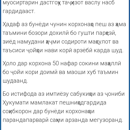
муосиртарин дастгоҳу таҷҳизот васлу насб
гардидааст.
Ҳадаф аз бунёди чунин корхонаҳо пеш аз ҳама
таъмини бозори дохилӣ бо гушти парҳезӣ,
зиёд намудани ҳаҷми содироти маҳсулот ва
таъсиси ҷойҳои нави корӣ арзёбӣ карда шуд.
Ҳоло дар корхона 50 нафар сокини маҳаллӣ
бо ҷойи кори доимӣ ва маоши хуб таъмин
шудаанд.
Бо истифода аз имтиёзу сабукиҳои аз ҷониби
Ҳукумати мамлакат пешниҳодгардида
соҳибкорон дар бунёди корхонаҳои
парандапарварӣ саҳми арзанда мегузоранд.