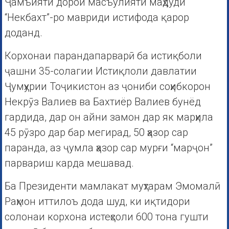
Ҷамъияти дорои масъулияти маҳдуди
“Некбахт”-ро мавриди истифода қарор
доданд.
Корхонаи парандапарварӣ ба истиқболи
ҷашни 35-солагии Истиқлоли давлатии
Ҷумҳурии Тоҷикистон аз ҷониби соҳибкорон
Некрӯз Валиев ва Бахтиёр Валиев бунёд
гардида, дар он айни замон дар як марҳила
45 рӯзро дар бар мегирад, 50 ҳазор сар
паранда, аз ҷумла ҳазор сар мурғи “марҷон”
парвариш карда мешавад.
Ба Президенти мамлакат муҳтарам Эмомалӣ
Раҳмон иттилоъ дода шуд, ки иқтидори
солонаи корхона истеҳсоли 600 тона гушти