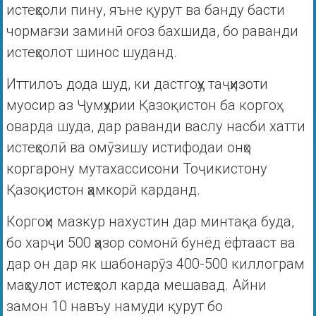
истеҳсоли пину, яъне қурут ва банду басти
чормағзи заминӣ оғоз бахшида, бо раванди
истеҳсолот шинос шуданд.
Иттилоъ дода шуд, ки дастгоҳу таҷҳизоти
муосир аз Ҷумҳурии Қазоқистон ба коргоҳ
оварда шуда, дар раванди васлу насби хатти
истеҳсолӣ ва омӯзишу истифодаи онҳо
коргарону мутахассисони Тоҷикистону
Қазоқистон ҳамкорӣ карданд.
Коргоҳи мазкур нахустин дар минтақа буда,
бо харҷи 500 ҳазор сомонӣ бунёд ёфтааст ва
дар он дар як шабонарӯз 400-500 киллограм
маҳсулот истеҳсол карда мешавад. Айни
замон 10 навъу намуди қурут бо