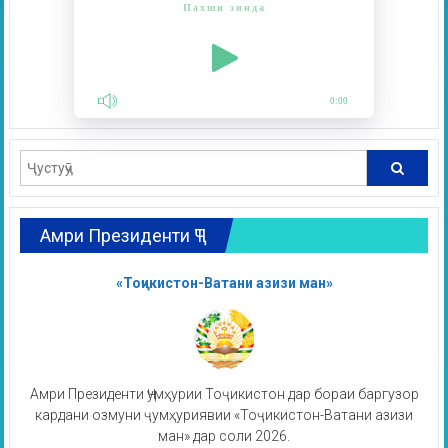
Пахши зинда
0:00
Амри Президенти ҶТ
«Тоҷикистон-Ватани азизи ман»
Амри Президенти Ҷумҳурии Тоҷикистон дар бораи баргузор
кардани озмуни ҷумҳуриявии «Тоҷикистон-Ватани азизи
ман» дар соли 2026.