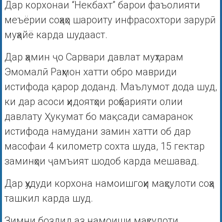
Дар корхонаи “Некбахт” барои фаъолияти
меъёрии соҳаҳо шароиту инфрасохтори зарурӣ
муҳайё карда шудааст.
Дар ҳамин ҷо Сарвари давлат муҳтарам
Эмомалӣ Раҳмон хатти обро мавриди
истифода қарор доданд. Маълумот дода шуд,
ки дар асоси ҳидоятҳои роҳбарияти олии
давлату Ҳукумат бо мақсади самаранок
истифода намудани замин хатти об дар
масофаи 4 километр сохта шуда, 15 гектар
заминҳои ҷамъият шодоб карда мешавад.
Дар ҳудуди корхона намоишгоҳи маҳсулоти соҳа
ташкил карда шуд.
Зимни боздид аз намоиши маҳсулоти