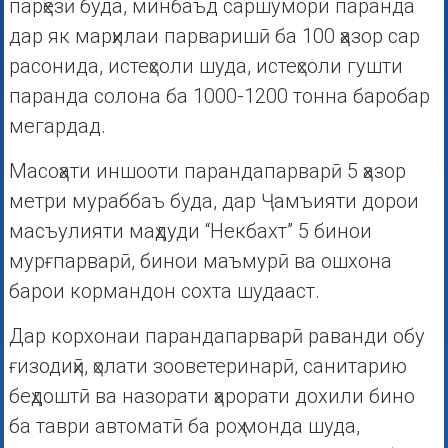
парҳезӣ буда, минбаъд саршумори паранда
дар як марҳилаи парваришӣ ба 100 ҳазор сар
расонида, истеҳсоли шуда, истеҳсоли гушти
паранда солона ба 1000-1200 тонна баробар
мегардад.
Масоҳати иншооти парандапарварӣ 5 ҳазор
метри мураббаъ буда, дар Ҷамъияти дорои
масъулияти маҳдуди “Некбахт” 5 бинои
мурғпарварӣ, бинои маъмурӣ ва ошхона
барои кормандон сохта шудааст.
Дар корхонаи парандапарварӣ раванди обу
ғизодиҳӣ, ҳолати зооветеринарӣ, санитарию
беҳдоштӣ ва назорати ҳарорати дохили бино
ба таври автоматӣ ба роҳ монда шуда,