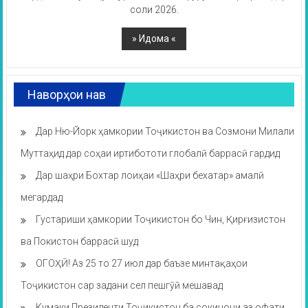
соли 2026.
Наворҳои нав
Дар Ню-Йорк ҳамкории Тоҷикистон ва Созмони Милали
Муттаҳид дар соҳаи иртибототи глобалӣ баррасӣ гардид
Дар шаҳри Бохтар лоиҳаи «Шаҳри бехатар» амалӣ
мегардад
Густариши ҳамкории Тоҷикистон бо Чин, Қирғизистон
ва Покистон баррасӣ шуд
ОГОҲӢ! Аз 25 то 27 июл дар баъзе минтақаҳои
Тоҷикистон сар задани сел пешгӯӣ мешавад
Кумаки Президенти Тоҷикистон ба сокинони аз офати