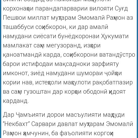
корхонаҳои парандапарварии вилояти Суғд
Пешвои миллат муҳтарам Эмомалӣ Раҳмон аз
ташаббуси соҳибкорон, ки дар амалӣ
намудани сиёсати бунёдкоронаи Ҳукумати
мамлакат саҳм мегузоранд, изҳори
қаноатмандӣ карда, соҳибкорони ватандӯстро
барои истифодаи мақсадноки зарфияту
имконот, зиёд намудани шумораи ҷойҳои
кории нав, истеҳсоли маҳсулоти рақобатпазир
ва саҳм гузоштан дар корҳои ободонӣ ҳидоят
карданд.
Дар Ҷамъияти дорои масъулияти маҳдуди
“Некбахт” Сарвари давлат муҳтарам Эмомалӣ
Раҳмон ҳамчунин, ба фаъолияти коргоҳи