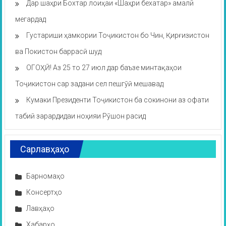
Дар шаҳри Бохтар лоиҳаи «Шаҳри бехатар» амалӣ
мегардад
Густариши ҳамкории Тоҷикистон бо Чин, Қирғизистон
ва Покистон баррасӣ шуд
ОГОҲӢ! Аз 25 то 27 июл дар баъзе минтақаҳои
Тоҷикистон сар задани сел пешгӯӣ мешавад
Кумаки Президенти Тоҷикистон ба сокинони аз офати
табиӣ зарардидаи ноҳияи Рӯшон расид
Сарлавҳаҳо
Барномаҳо
Консертҳо
Лавҳаҳо
Хабарҳо