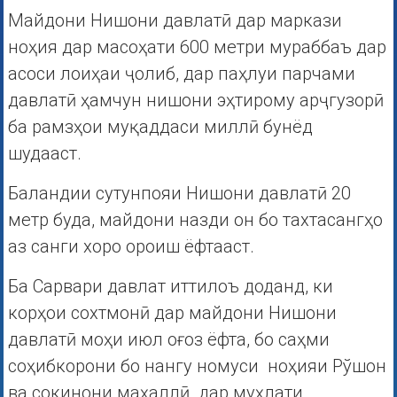
Майдони Нишони давлатӣ дар маркази
ноҳия дар масоҳати 600 метри мураббаъ дар
асоси лоиҳаи ҷолиб, дар паҳлуи парчами
давлатӣ ҳамчун нишони эҳтирому арҷгузорӣ
ба рамзҳои муқаддаси миллӣ бунёд
шудааст.
Баландии сутунпояи Нишони давлатӣ 20
метр буда, майдони назди он бо тахтасангҳо
аз санги хоро ороиш ёфтааст.
Ба Сарвари давлат иттилоъ доданд, ки
корҳои сохтмонӣ дар майдони Нишони
давлатӣ моҳи июл оғоз ёфта, бо саҳми
соҳибкорони бо нангу номуси ноҳияи Рўшон
ва сокинони маҳаллӣ дар муҳлати