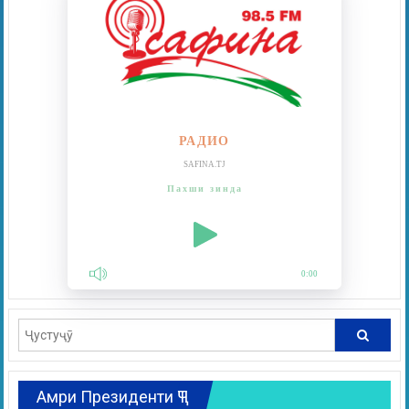
РАДИО
SAFINA.TJ
Пахши зинда
0:00
Амри Президенти ҶТ