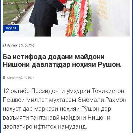
Хабарҳо
October 12, 2024
Ба истифода додани майдони
Нишони давлатӣ дар ноҳияи Рӯшон.
Муаллиф: «ТВС»
12 октябр Президенти Ҷумҳурии Тоҷикистон,
Пешвои миллат муҳтарам Эмомалӣ Раҳмон
нахуст дар маркази ноҳияи Рўшон дар
вазъияти тантанавӣ майдони Нишони
давлатиро ифтитоҳ намуданд.