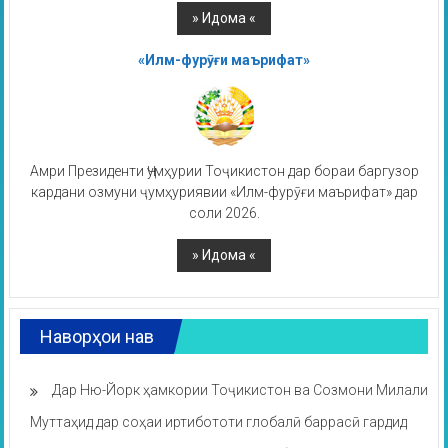
«Илм-фурӯғи маърифат»
Амри Президенти Ҷумҳурии Тоҷикистон дар бораи баргузор
кардани озмуни ҷумҳуриявии «Илм-фурӯғи маърифат» дар
соли 2026.
Наворҳои нав
Дар Ню-Йорк ҳамкории Тоҷикистон ва Созмони Милали
Муттаҳид дар соҳаи иртибототи глобалӣ баррасӣ гардид