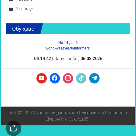
Эълонҳо
Обу ҳаво
На 14 дней
world-weather.ru/informers/
04:14:43
( Панҷшанбе )
06.08.2026
R&T © 2026 Муассисаи давлатии «Телевизиони Сафина» ш.
Душанбе к. Беҳзод 25.