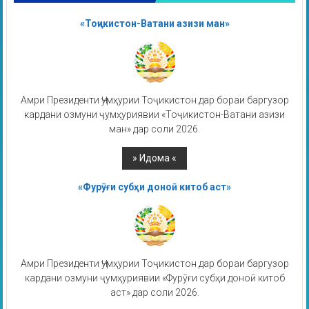
«Тоҷикистон-Ватани азизи ман»
Амри Президенти Ҷумҳурии Тоҷикистон дар бораи баргузор
кардани озмуни ҷумҳуриявии «Тоҷикистон-Ватани азизи
ман» дар соли 2026.
«Фурӯғи субҳи доноӣ китоб аст»
Амри Президенти Ҷумҳурии Тоҷикистон дар бораи баргузор
кардани озмуни ҷумҳуриявии «Фурӯғи субҳи доноӣ китоб
аст» дар соли 2026.