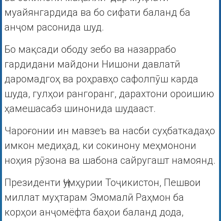
муайянгардида ва бо сифати баланд ба
анҷом расонида шуд.
Бо мақсади ободу зебо ва назаррабо
гардидани майдони Нишони давлатӣ
даромадгоҳ ва роҳравҳо сафолпӯш карда
шуда, гулҳои рангоранг, дарахтони ороишию
ҳамешасабз шинонида шудааст.
Чароғонии ин мавзеъ ва насби суҳбаткадаҳо
имкон медиҳад, ки сокинону меҳмонони
ноҳия рӯзона ва шабона сайругашт намоянд.
Президенти Ҷумҳурии Тоҷикистон, Пешвои
миллат муҳтарам Эмомалӣ Раҳмон ба
корҳои анҷомёфта баҳои баланд дода,