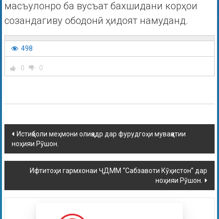
масъулонро ба вусъат бахшидани корҳои
созандагиву ободонӣ ҳидоят намуданд.
498
0
0
Истиқболи меҳмони олиқадр дар фурудгоҳи муваққатии
ноҳияи Рӯшон.
Ифтитоҳи гармхонаи ҶДММ “Сабзавоти Кӯҳистон” дар
ноҳияи Рӯшон.