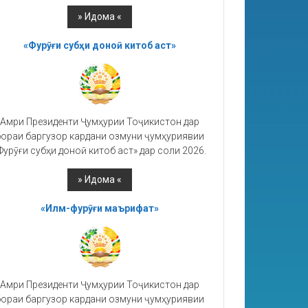
«Фурӯғи субҳи доноӣ китоб аст»
Амри Президенти Ҷумҳурии Тоҷикистон дар
ораи баргузор кардани озмуни ҷумҳуриявии
Фурӯғи субҳи доноӣ китоб аст» дар соли 2026.
«Илм-фурӯғи маърифат»
Амри Президенти Ҷумҳурии Тоҷикистон дар
ораи баргузор кардани озмуни ҷумҳуриявии