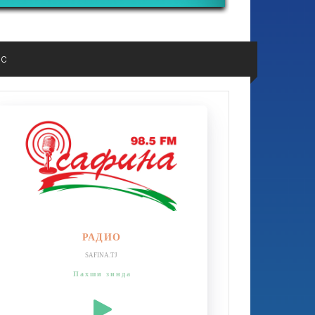
ос
РАДИО
SAFINA.TJ
Пахши зинда