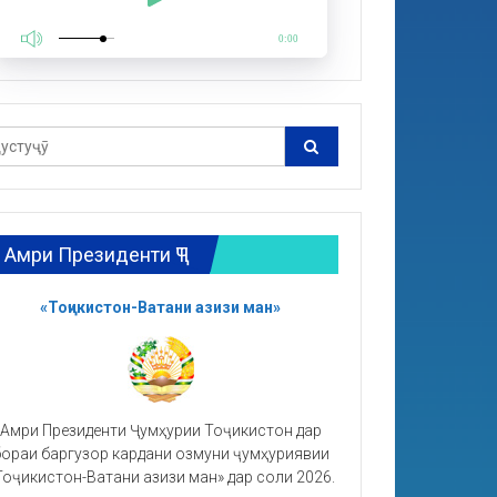
0:00
Амри Президенти ҶТ
«Тоҷикистон-Ватани азизи ман»
Амри Президенти Ҷумҳурии Тоҷикистон дар
ораи баргузор кардани озмуни ҷумҳуриявии
Тоҷикистон-Ватани азизи ман» дар соли 2026.