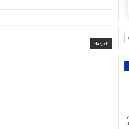
Нақш
б
«