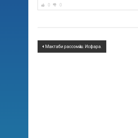
0
0
Мактаби рассомӣ ш. Исфара.