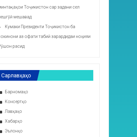
минтақаҳои Тоҷикистон сар задани сел
пешгӯӣ мешавад
Кумаки Президенти Тоҷикистон ба
сокинони аз офати табиӣ зарардидаи ноҳияи
Рӯшон расид
Сарлавҳаҳо
Барномаҳо
Консертҳо
Лавҳаҳо
Хабарҳо
Эълонҳо