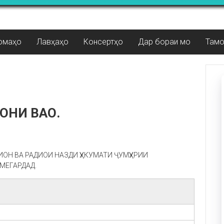
омаҳо
Лавҳаҳо
Консертҳо
Дар бораи мо
Там
ГОНИ ВАО.
ЗИОН ВА РАДИОИ НАЗДИ ҲУКУМАТИ ҶУМҲУРИИ
МЕГАРДАД.