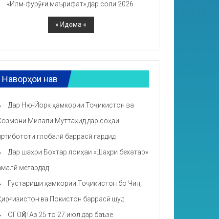
«Илм-фурӯғи маърифат» дар соли 2026.
Наворҳои нав
Дар Ню-Йорк ҳамкории Тоҷикистон ва
Созмони Милали Муттаҳид дар соҳаи
иртибототи глобалӣ баррасӣ гардид
Дар шаҳри Бохтар лоиҳаи «Шаҳри бехатар»
амалӣ мегардад
Густариши ҳамкории Тоҷикистон бо Чин,
Қирғизистон ва Покистон баррасӣ шуд
ОГОҲӢ! Аз 25 то 27 июл дар баъзе