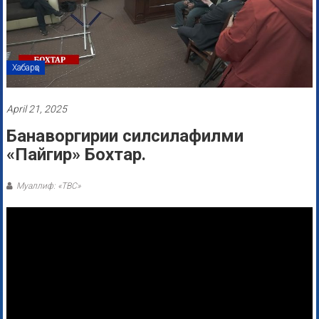
Хабарҳо
April 21, 2025
Банаворгирии силсилафилми
«Пайгир» Бохтар.
Муаллиф: «ТВС»