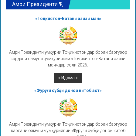
Амри Президенти ҶТ
«Тоҷикистон-Ватани азизи ман»
Амри Президенти Ҷумҳурии Тоҷикистон дар бораи баргузор
кардани озмуни ҷумҳуриявии «Тоҷикистон-Ватани азизи
ман» дар соли 2026.
«Фурӯғи субҳи доноӣ китоб аст»
Амри Президенти Ҷумҳурии Тоҷикистон дар бораи баргузор
кардани озмуни ҷумҳуриявии «Фурӯғи субҳи доноӣ китоб