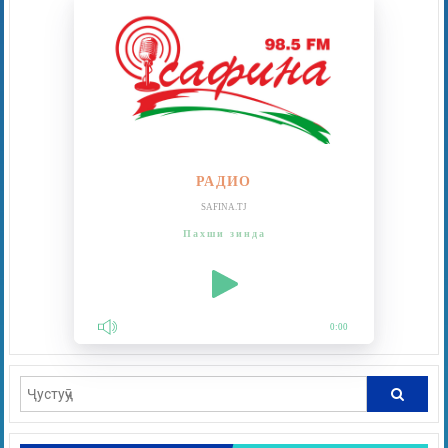
РАДИО
SAFINA.TJ
Пахши зинда
0:00