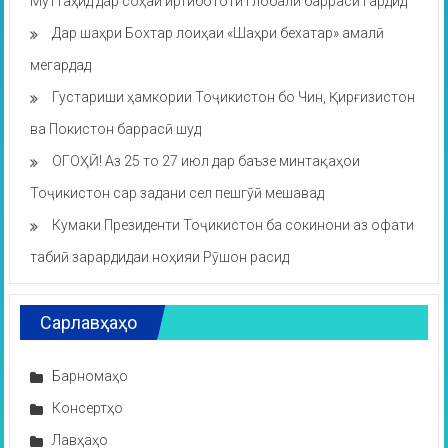
Муттаҳид дар соҳаи иртибототи глобалӣ баррасӣ гардид
Дар шаҳри Бохтар лоиҳаи «Шаҳри бехатар» амалӣ
мегардад
Густариши ҳамкории Тоҷикистон бо Чин, Қирғизистон
ва Покистон баррасӣ шуд
ОГОҲӢ! Аз 25 то 27 июл дар баъзе минтақаҳои
Тоҷикистон сар задани сел пешгӯӣ мешавад
Кумаки Президенти Тоҷикистон ба сокинони аз офати
табиӣ зарардидаи ноҳияи Рӯшон расид
Сарлавҳаҳо
Барномаҳо
Консертҳо
Лавҳаҳо