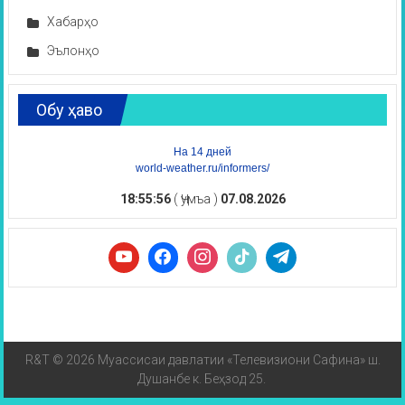
Хабарҳо
Эълонҳо
Обу ҳаво
На 14 дней
world-weather.ru/informers/
18:55:56
( Ҷумъа )
07.08.2026
R&T © 2026 Муассисаи давлатии «Телевизиони Сафина» ш.
Душанбе к. Беҳзод 25.