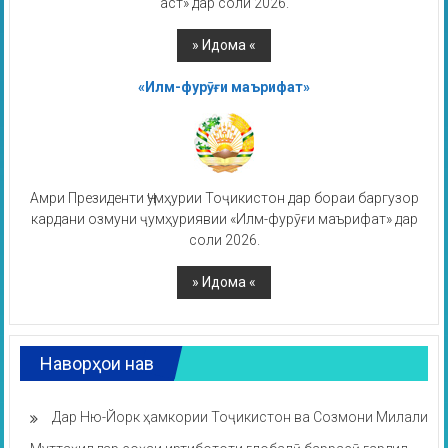
аст» дар соли 2026.
«Илм-фурӯғи маърифат»
Амри Президенти Ҷумҳурии Тоҷикистон дар бораи баргузор
кардани озмуни ҷумҳуриявии «Илм-фурӯғи маърифат» дар
соли 2026.
Наворҳои нав
Дар Ню-Йорк ҳамкории Тоҷикистон ва Созмони Милали