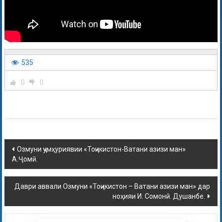
535
0
0
Озмуни ҷумҳуриявии «Тоҷикистон-Ватани азизи ман»
А.Ҷомӣ.
Даври аввали Озмуни «Тоҷикистон – Ватани азизи ман» дар
ноҳияи И. Сомонӣ. Душанбе.