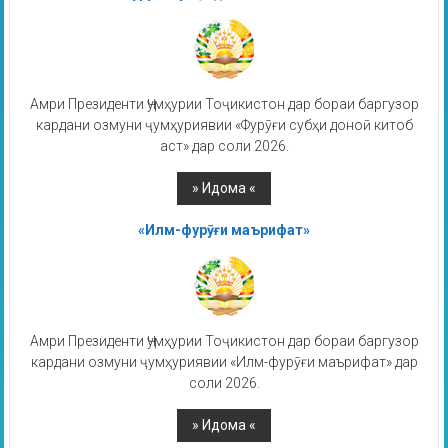
Амри Президенти Ҷумҳурии Тоҷикистон дар бораи баргузор
кардани озмуни ҷумҳуриявии «Фурӯғи субҳи доноӣ китоб
аст» дар соли 2026.
«Илм-фурӯғи маърифат»
Амри Президенти Ҷумҳурии Тоҷикистон дар бораи баргузор
кардани озмуни ҷумҳуриявии «Илм-фурӯғи маърифат» дар
соли 2026.