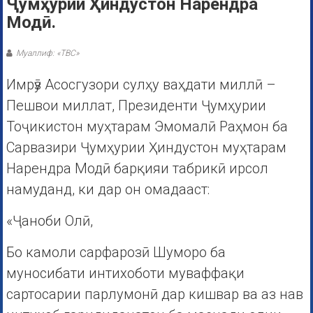
Ҷумҳурии Ҳиндустон Нарендра
Модӣ.
Муаллиф: «ТВС»
Имрӯз Асосгузори сулҳу ваҳдати миллӣ –
Пешвои миллат, Президенти Ҷумҳурии
Тоҷикистон муҳтарам Эмомалӣ Раҳмон ба
Сарвазири Ҷумҳурии Ҳиндустон муҳтарам
Нарендра Модӣ барқияи табрикӣ ирсол
намуданд, ки дар он омадааст:
«Ҷаноби Олӣ,
Бо камоли сарфарозӣ Шуморо ба
муносибати интихоботи муваффақи
сартосарии парлумонӣ дар кишвар ва аз нав