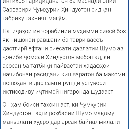
интихоб гаридиданатон ба маснади олии
Сарвазири Ҷумҳурии Ҳиндустон сидқан
табрику таҳният мегӯям.
Натиҷаҳои ин чорабинии муҳимми сиёсӣ боз
як нишонаи равшани ба таври васеъ
дастгирӣ ёфтани сиёсати давлатии Шумо аз
ҷониби ҷомеаи Ҳиндустон мебошад, ки
асосан ба татбиқи пайвастаи ҳадафҳои
наҷибонаи расидани кишваратон ба мақоми
пешоҳангӣ дар самти рушди устувори
иқтисодиву иҷтимоӣ нигаронда шудааст.
Он ҳам боиси таҳсин аст, ки Ҷумҳурии
Ҳиндустон таҳти роҳбарии Шумо мақому
манзалати худро дар арсаи байналмилалӣ