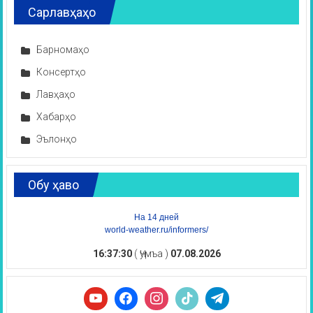
Сарлавҳаҳо
Барномаҳо
Консертҳо
Лавҳаҳо
Хабарҳо
Эълонҳо
Обу ҳаво
На 14 дней
world-weather.ru/informers/
16:37:31
( Ҷумъа )
07.08.2026