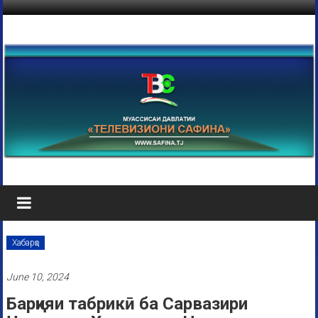
Хабарҳо
June 10, 2024
Барқияи табрикӣ ба Сарвазири