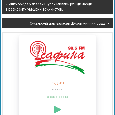
Иштирок дар Ҷаласаи Шурои миллии рушди назди
Президенти Ҷумҳурии Тоҷикистон.
Суханронӣ дар ҷаласаи Шӯрои миллии рушд.
РАДИО
SAFINA.TJ
Пахши зинда