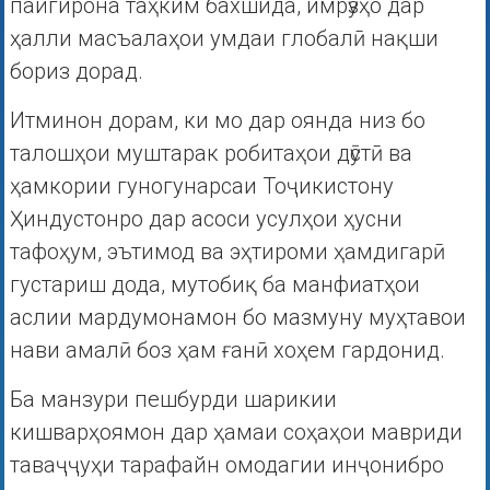
пайгирона таҳким бахшида, имрӯзҳо дар
ҳалли масъалаҳои умдаи глобалӣ нақши
бориз дорад.
Итминон дорам, ки мо дар оянда низ бо
талошҳои муштарак робитаҳои дӯстӣ ва
ҳамкории гуногунарсаи Тоҷикистону
Ҳиндустонро дар асоси усулҳои ҳусни
тафоҳум, эътимод ва эҳтироми ҳамдигарӣ
густариш дода, мутобиқ ба манфиатҳои
аслии мардумонамон бо мазмуну муҳтавои
нави амалӣ боз ҳам ғанӣ хоҳем гардонид.
Ба манзури пешбурди шарикии
кишварҳоямон дар ҳамаи соҳаҳои мавриди
таваҷҷуҳи тарафайн омодагии инҷонибро