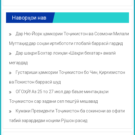
Наворҳои нав
Дар Ню-Йорк ҳамкории Тоҷикистон ва Созмони Милали
Муттаҳид дар соҳаи иртибототи глобалӣ баррасӣ гардид
Дар шаҳри Бохтар лоиҳаи «Шаҳри бехатар» амалӣ
мегардад
Густариши ҳамкории Тоҷикистон бо Чин, Қирғизистон
ва Покистон баррасӣ шуд
ОГОҲӢ! Аз 25 то 27 июл дар баъзе минтақаҳои
Тоҷикистон сар задани сел пешгӯӣ мешавад
Кумаки Президенти Тоҷикистон ба сокинони аз офати
табиӣ зарардидаи ноҳияи Рӯшон расид