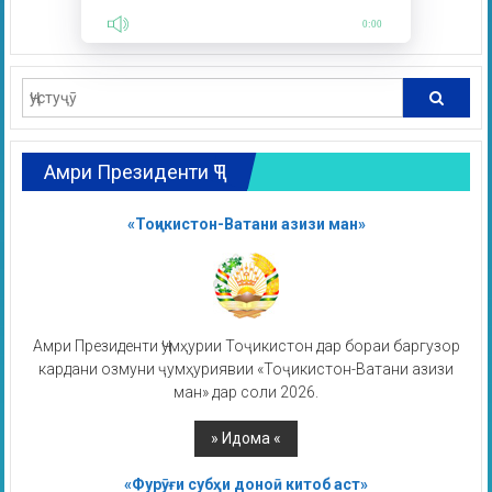
0:00
Амри Президенти ҶТ
«Тоҷикистон-Ватани азизи ман»
Амри Президенти Ҷумҳурии Тоҷикистон дар бораи баргузор
кардани озмуни ҷумҳуриявии «Тоҷикистон-Ватани азизи
ман» дар соли 2026.
«Фурӯғи субҳи доноӣ китоб аст»