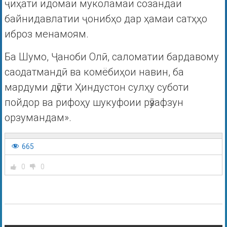
ҷиҳати идомаи муколамаи созандаи
байнидавлатии ҷонибҳо дар ҳамаи сатҳҳо
иброз менамоям.
Ба Шумо, Ҷаноби Олӣ, саломатии бардавому
саодатмандӣ ва комёбиҳои навин, ба
мардуми дӯсти Ҳиндустон сулҳу суботи
пойдор ва рифоҳу шукуфоии рӯзафзун
орзумандам».
665
0
0