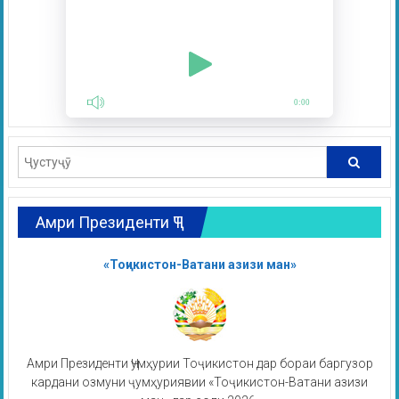
0:00
Амри Президенти ҶТ
«Тоҷикистон-Ватани азизи ман»
Амри Президенти Ҷумҳурии Тоҷикистон дар бораи баргузор
кардани озмуни ҷумҳуриявии «Тоҷикистон-Ватани азизи