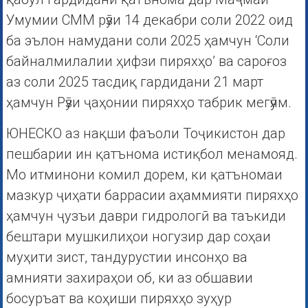
Умумии СММ рӯзи 14 декабри соли 2022 оид
ба эълон намудани соли 2025 ҳамчун ‘Соли
байналмилалии ҳифзи пиряхҳо’ ва сароғоз
аз соли 2025 тасдиқ гардидани 21 март
ҳамчун Рӯзи ҷаҳонии пиряхҳо табрик мегӯям.
ЮНЕСКО аз нақши фаъоли Тоҷикистон дар
пешбарии ин қатънома истиқбол менамояд.
Мо итминони комил дорем, ки қатъномаи
мазкур ҷиҳати баррасии аҳаммияти пиряхҳо
ҳамчун ҷузъи даври гидрологӣ ва таъкиди
бештари мушкилиҳои ногузир дар соҳаи
муҳити зист, тандурустии инсонҳо ва
амнияти захираҳои об, ки аз обшавии
босуръат ва коҳиши пиряхҳо зуҳур