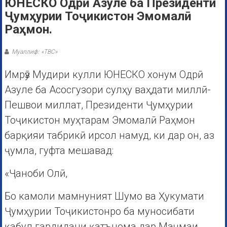
ЮНЕСКО Одрӣ Азуле ба Президенти
Ҷумҳурии Тоҷикистон Эмомалӣ
Раҳмон.
Муаллиф: «ТВС»
Имрӯз Мудири кулли ЮНЕСКО хонум Одрӣ
Азуле ба Асосгузори сулҳу ваҳдати миллӣ-
Пешвои миллат, Президенти Ҷумҳурии
Тоҷикистон муҳтарам Эмомалӣ Раҳмон
барқияи табрикӣ ирсол намуд, ки дар он, аз
ҷумла, гуфта мешавад:
«Ҷаноби Олӣ,
Бо камоли мамнуният Шумо ва Ҳукумати
Ҷумҳурии Тоҷикистонро ба муносибати
қабул гардидани қатънома дар Маҷмаи