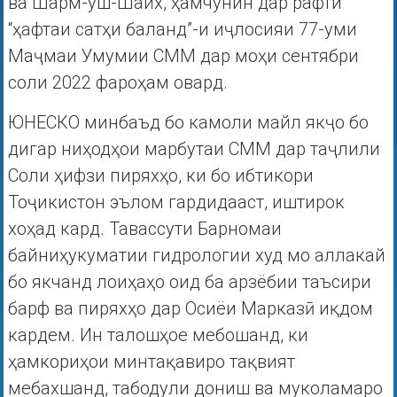
ва Шарм-уш-Шайх, ҳамчунин дар рафти
“ҳафтаи сатҳи баланд”-и иҷлосияи 77-уми
Маҷмаи Умумии СММ дар моҳи сентябри
соли 2022 фароҳам овард.
ЮНЕСКО минбаъд бо камоли майл якҷо бо
дигар ниҳодҳои марбутаи СММ дар таҷлили
Соли ҳифзи пиряхҳо, ки бо ибтикори
Тоҷикистон эълом гардидааст, иштирок
хоҳад кард. Тавассути Барномаи
байниҳукуматии гидрологии худ мо аллакай
бо якчанд лоиҳаҳо оид ба арзёбии таъсири
барф ва пиряхҳо дар Осиёи Марказӣ иқдом
кардем. Ин талошҳое мебошанд, ки
ҳамкориҳои минтақавиро тақвият
мебахшанд, табодули дониш ва муколамаро