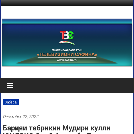
Хабарҳо
December 22, 2022
Барқияи табрикии Мудири кулли