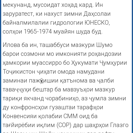
мекунанд, мусоидат хоҳад кард. Ин
заруратест, ки нахуст зимни Даҳсолаи
байналмилалии гидрологии ЮНЕСКО,
солҳои 1965-1974 муайян шуда буд.
Илова ба ин, ташаббуси мазкури Шумо
барои созмони мо имконияти роҳандозии
ҳамкории муассирро бо Ҳукумати Ҷумҳурии
Тоҷикистон ҷиҳати омода намудани
заминаи пажӯҳишии қатънома ва ҷалби
таваҷҷуҳи бештар ба мавзуъҳои мазкур
тариқи якчанд чорабиниҳо, аз ҷумла зимни
ду конфронсҳои гузаштаи тарафҳои
Конвенсияи қолабии СММ оид ба
тағйирёбии иқлим (COP) дар шаҳрҳои Глазго