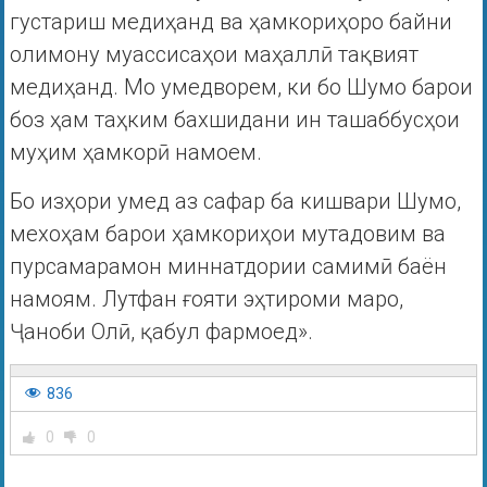
густариш медиҳанд ва ҳамкориҳоро байни
олимону муассисаҳои маҳаллӣ тақвият
медиҳанд. Мо умедворем, ки бо Шумо барои
боз ҳам таҳким бахшидани ин ташаббусҳои
муҳим ҳамкорӣ намоем.
Бо изҳори умед аз сафар ба кишвари Шумо,
мехоҳам барои ҳамкориҳои мутадовим ва
пурсамарамон миннатдории самимӣ баён
намоям. Лутфан ғояти эҳтироми маро,
Ҷаноби Олӣ, қабул фармоед».
836
0
0