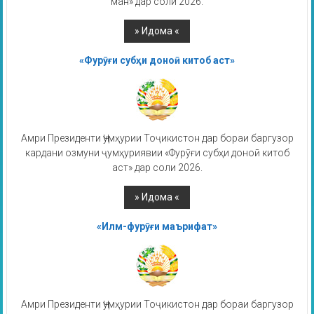
ман» дар соли 2026.
«Фурӯғи субҳи доноӣ китоб аст»
Амри Президенти Ҷумҳурии Тоҷикистон дар бораи баргузор
кардани озмуни ҷумҳуриявии «Фурӯғи субҳи доноӣ китоб
аст» дар соли 2026.
«Илм-фурӯғи маърифат»
Амри Президенти Ҷумҳурии Тоҷикистон дар бораи баргузор