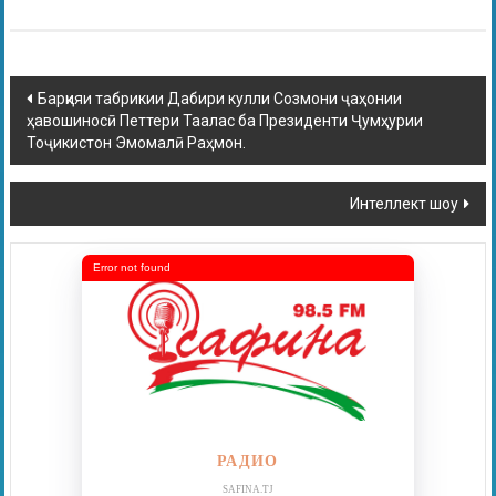
Барқияи табрикии Дабири кулли Созмони ҷаҳонии
ҳавошиносӣ Петтери Таалас ба Президенти Ҷумҳурии
Тоҷикистон Эмомалӣ Раҳмон.
Интеллект шоу
Error not found
РАДИО
SAFINA.TJ