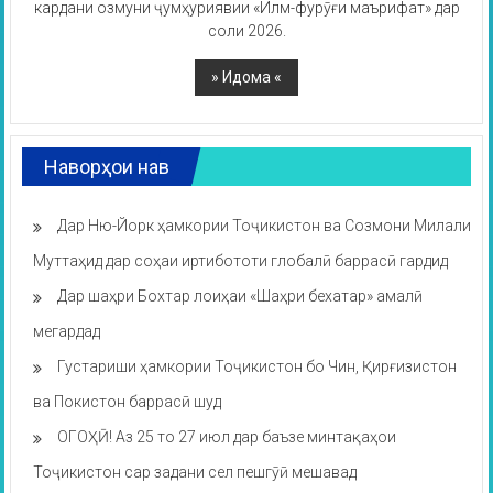
кардани озмуни ҷумҳуриявии «Илм-фурӯғи маърифат» дар
соли 2026.
Наворҳои нав
Дар Ню-Йорк ҳамкории Тоҷикистон ва Созмони Милали
Муттаҳид дар соҳаи иртибототи глобалӣ баррасӣ гардид
Дар шаҳри Бохтар лоиҳаи «Шаҳри бехатар» амалӣ
мегардад
Густариши ҳамкории Тоҷикистон бо Чин, Қирғизистон
ва Покистон баррасӣ шуд
ОГОҲӢ! Аз 25 то 27 июл дар баъзе минтақаҳои
Тоҷикистон сар задани сел пешгӯӣ мешавад