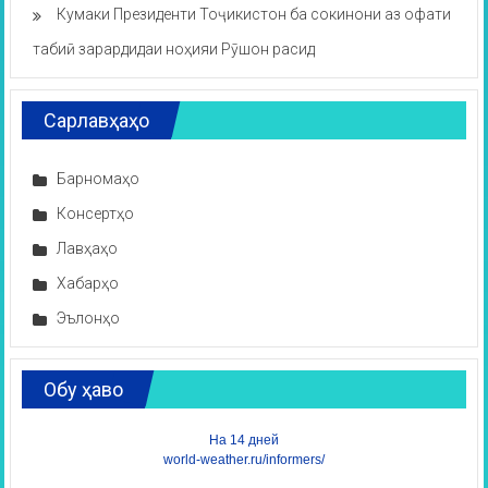
Кумаки Президенти Тоҷикистон ба сокинони аз офати
табиӣ зарардидаи ноҳияи Рӯшон расид
Сарлавҳаҳо
Барномаҳо
Консертҳо
Лавҳаҳо
Хабарҳо
Эълонҳо
Обу ҳаво
На 14 дней
world-weather.ru/informers/