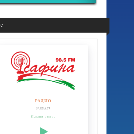
ос
РАДИО
SAFINA.TJ
Пахши зинда