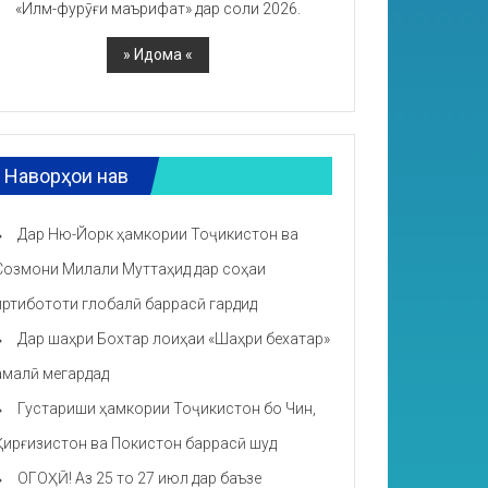
«Илм-фурӯғи маърифат» дар соли 2026.
Наворҳои нав
Дар Ню-Йорк ҳамкории Тоҷикистон ва
Созмони Милали Муттаҳид дар соҳаи
иртибототи глобалӣ баррасӣ гардид
Дар шаҳри Бохтар лоиҳаи «Шаҳри бехатар»
амалӣ мегардад
Густариши ҳамкории Тоҷикистон бо Чин,
Қирғизистон ва Покистон баррасӣ шуд
ОГОҲӢ! Аз 25 то 27 июл дар баъзе