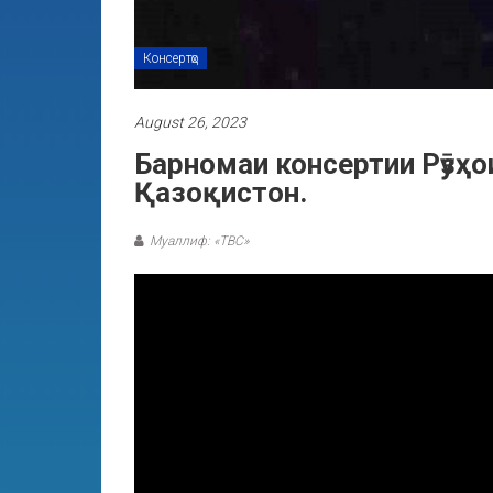
Консертҳо
August 26, 2023
Барномаи консертии Рӯзҳо
Қазоқистон.
Муаллиф: «ТВС»