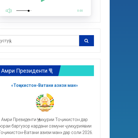
0:00
Амри Президенти ҶТ
«Тоҷикистон-Ватани азизи ман»
Амри Президенти Ҷумҳурии Тоҷикистон дар
ораи баргузор кардани озмуни ҷумҳуриявии
Тоҷикистон-Ватани азизи ман» дар соли 2026.