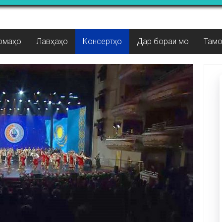
омаҳо
Лавҳаҳо
Консертҳо
Дар бораи мо
Там