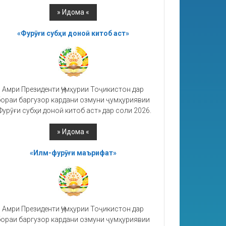
«Фурӯғи субҳи доноӣ китоб аст»
Амри Президенти Ҷумҳурии Тоҷикистон дар
ораи баргузор кардани озмуни ҷумҳуриявии
Фурӯғи субҳи доноӣ китоб аст» дар соли 2026.
«Илм-фурӯғи маърифат»
Амри Президенти Ҷумҳурии Тоҷикистон дар
ораи баргузор кардани озмуни ҷумҳуриявии