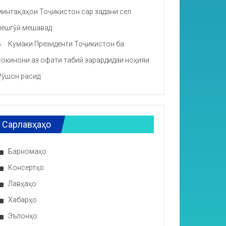
минтақаҳои Тоҷикистон сар задани сел
пешгӯӣ мешавад
Кумаки Президенти Тоҷикистон ба
сокинони аз офати табиӣ зарардидаи ноҳияи
Рӯшон расид
Сарлавҳаҳо
Барномаҳо
Консертҳо
Лавҳаҳо
Хабарҳо
Эълонҳо