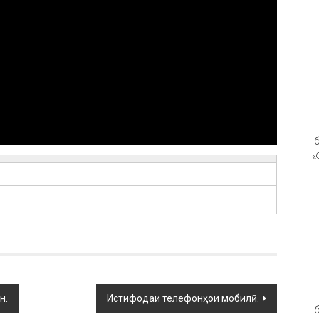
б
«
н.
Истифодаи телефонҳои мобилӣ.
б