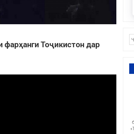
и фарҳанги Тоҷикистон дар
б
«