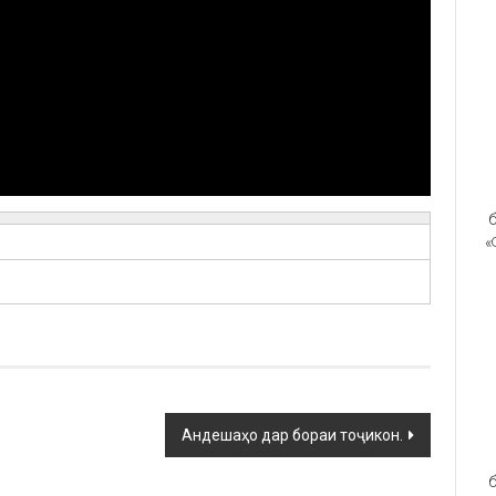
б
«
Андешаҳо дар бораи тоҷикон.
б