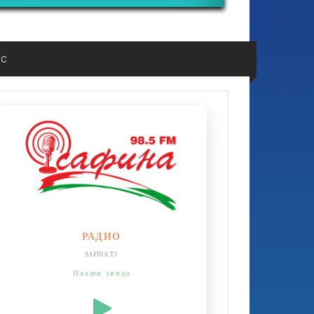
ос
РАДИО
SAFINA.TJ
Пахши зинда