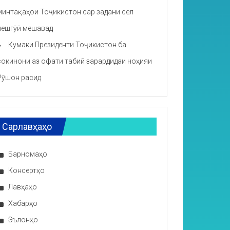
минтақаҳои Тоҷикистон сар задани сел
пешгӯӣ мешавад
Кумаки Президенти Тоҷикистон ба
сокинони аз офати табиӣ зарардидаи ноҳияи
Рӯшон расид
Сарлавҳаҳо
Барномаҳо
Консертҳо
Лавҳаҳо
Хабарҳо
Эълонҳо