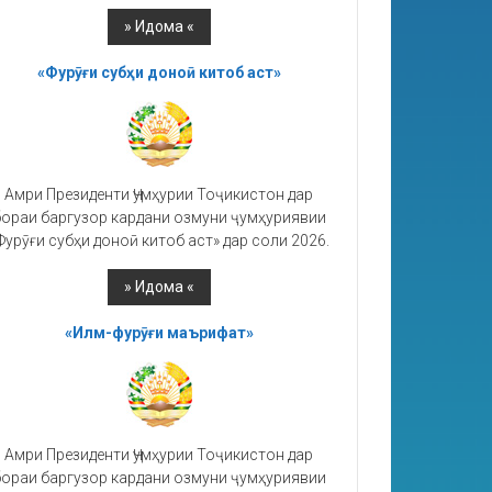
«Фурӯғи субҳи доноӣ китоб аст»
Амри Президенти Ҷумҳурии Тоҷикистон дар
ораи баргузор кардани озмуни ҷумҳуриявии
Фурӯғи субҳи доноӣ китоб аст» дар соли 2026.
«Илм-фурӯғи маърифат»
Амри Президенти Ҷумҳурии Тоҷикистон дар
ораи баргузор кардани озмуни ҷумҳуриявии