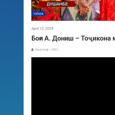
Хабарҳо
April 12, 2024
Боғи А. Дониш – Тоҷикона
Муаллиф: «ТВС»