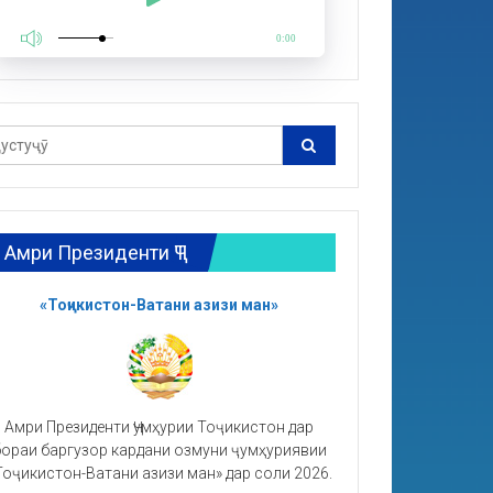
0:00
Амри Президенти ҶТ
«Тоҷикистон-Ватани азизи ман»
Амри Президенти Ҷумҳурии Тоҷикистон дар
ораи баргузор кардани озмуни ҷумҳуриявии
Тоҷикистон-Ватани азизи ман» дар соли 2026.