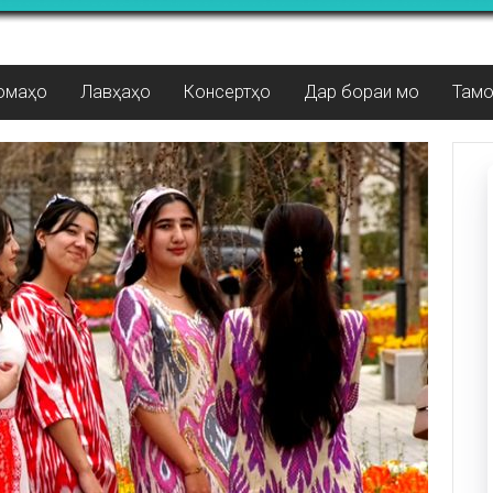
омаҳо
Лавҳаҳо
Консертҳо
Дар бораи мо
Там