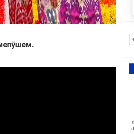
 мепӯшем.
б
«