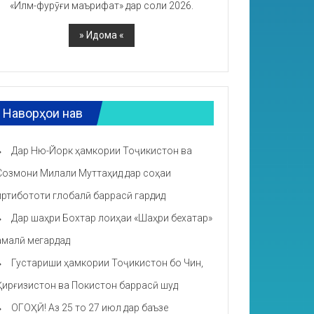
«Илм-фурӯғи маърифат» дар соли 2026.
Наворҳои нав
Дар Ню-Йорк ҳамкории Тоҷикистон ва
Созмони Милали Муттаҳид дар соҳаи
иртибототи глобалӣ баррасӣ гардид
Дар шаҳри Бохтар лоиҳаи «Шаҳри бехатар»
амалӣ мегардад
Густариши ҳамкории Тоҷикистон бо Чин,
Қирғизистон ва Покистон баррасӣ шуд
ОГОҲӢ! Аз 25 то 27 июл дар баъзе