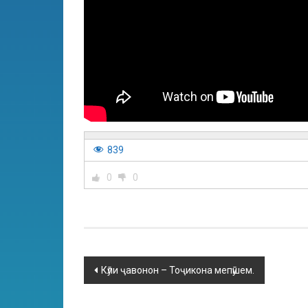
839
0
0
Кӯли ҷавонон – Тоҷикона мепӯшем.