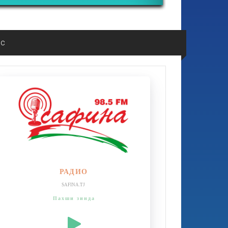
ос
РАДИО
SAFINA.TJ
Пахши зинда