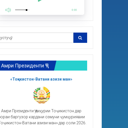
0:00
Амри Президенти ҶТ
«Тоҷикистон-Ватани азизи ман»
Амри Президенти Ҷумҳурии Тоҷикистон дар
ораи баргузор кардани озмуни ҷумҳуриявии
Тоҷикистон-Ватани азизи ман» дар соли 2026.