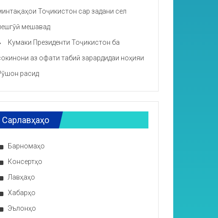
минтақаҳои Тоҷикистон сар задани сел
пешгӯӣ мешавад
Кумаки Президенти Тоҷикистон ба
сокинони аз офати табиӣ зарардидаи ноҳияи
Рӯшон расид
Сарлавҳаҳо
Барномаҳо
Консертҳо
Лавҳаҳо
Хабарҳо
Эълонҳо