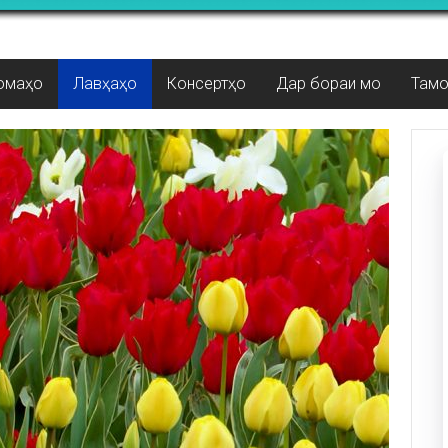
омаҳо
Лавҳаҳо
Консертҳо
Дар бораи мо
Там