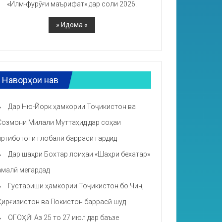
«Илм-фурӯғи маърифат» дар соли 2026.
Наворҳои нав
Дар Ню-Йорк ҳамкории Тоҷикистон ва
Созмони Милали Муттаҳид дар соҳаи
иртибототи глобалӣ баррасӣ гардид
Дар шаҳри Бохтар лоиҳаи «Шаҳри бехатар»
амалӣ мегардад
Густариши ҳамкории Тоҷикистон бо Чин,
Қирғизистон ва Покистон баррасӣ шуд
ОГОҲӢ! Аз 25 то 27 июл дар баъзе