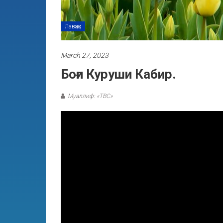
Лавҳаҳо
March 27, 2023
Боғи Куруши Кабир.
Муаллиф: «ТВС»