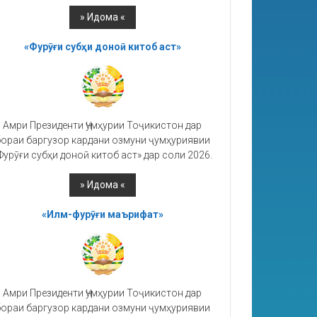
«Фурӯғи субҳи доноӣ китоб аст»
Амри Президенти Ҷумҳурии Тоҷикистон дар
ораи баргузор кардани озмуни ҷумҳуриявии
Фурӯғи субҳи доноӣ китоб аст» дар соли 2026.
«Илм-фурӯғи маърифат»
Амри Президенти Ҷумҳурии Тоҷикистон дар
ораи баргузор кардани озмуни ҷумҳуриявии