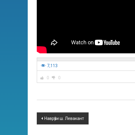
7,113
0
0
Наврӯзи ш. Левакант