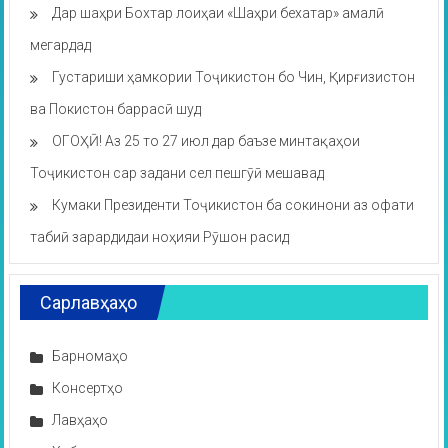
Дар шаҳри Бохтар лоиҳаи «Шаҳри бехатар» амалӣ
мегардад
Густариши ҳамкории Тоҷикистон бо Чин, Қирғизистон
ва Покистон баррасӣ шуд
ОГОҲӢ! Аз 25 то 27 июл дар баъзе минтақаҳои
Тоҷикистон сар задани сел пешгӯӣ мешавад
Кумаки Президенти Тоҷикистон ба сокинони аз офати
табиӣ зарардидаи ноҳияи Рӯшон расид
Сарлавҳаҳо
Барномаҳо
Консертҳо
Лавҳаҳо