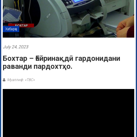
Хабарҳо
July 24, 2023
Бохтар – Ғайринақдӣ гардонидани
раванди пардохтҳо.
Муаллиф: «ТВС»