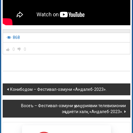
868
0
0
Конибодом – Фестивал-озмуни «Андалеб-2023».
Восеъ – Фестивал-озмуни ҷумҳуриявии телевизионии
эҷодиёти халқ «Андалеб-2023».