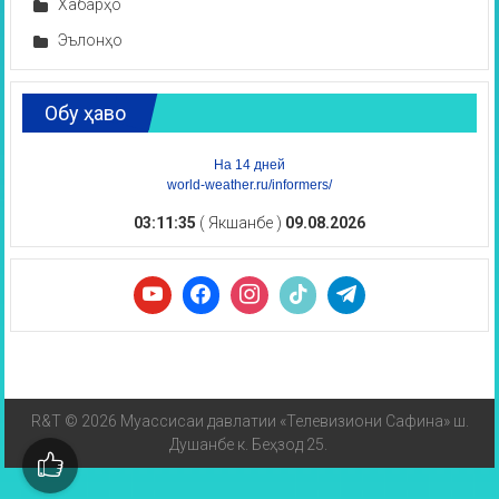
Хабарҳо
Эълонҳо
Обу ҳаво
На 14 дней
world-weather.ru/informers/
03:11:35
( Якшанбе )
09.08.2026
R&T © 2026 Муассисаи давлатии «Телевизиони Сафина» ш.
Душанбе к. Беҳзод 25.