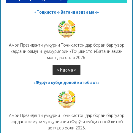
«Тоҷикистон-Ватани азизи ман»
Амри Президенти Ҷумҳурии Тоҷикистон дар бораи баргузор
кардани озмуни ҷумҳуриявии «Тоҷикистон-Ватани азизи
ман» дар соли 2026.
«Фурӯғи субҳи доноӣ китоб аст»
Амри Президенти Ҷумҳурии Тоҷикистон дар бораи баргузор
кардани озмуни ҷумҳуриявии «Фурӯғи субҳи доноӣ китоб
аст» дар соли 2026.