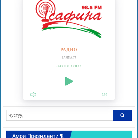
РАДИО
SAFINA.TJ
Пахши зинда
0:00
Амри Президенти ҶТ