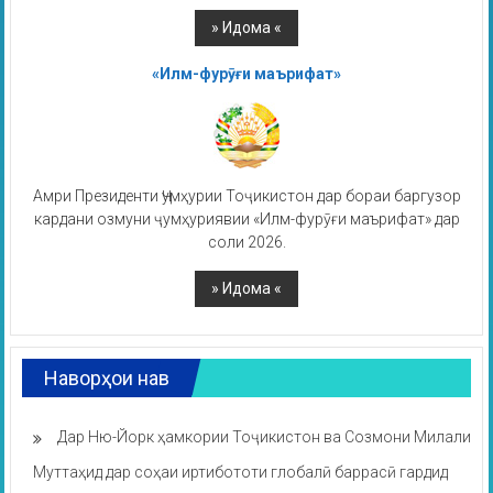
«Илм-фурӯғи маърифат»
Амри Президенти Ҷумҳурии Тоҷикистон дар бораи баргузор
кардани озмуни ҷумҳуриявии «Илм-фурӯғи маърифат» дар
соли 2026.
Наворҳои нав
Дар Ню-Йорк ҳамкории Тоҷикистон ва Созмони Милали
Муттаҳид дар соҳаи иртибототи глобалӣ баррасӣ гардид