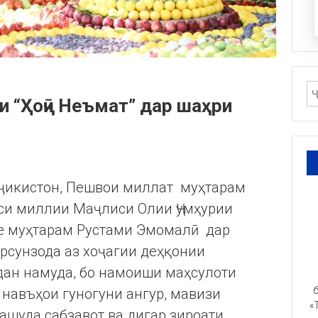
ии “Ҳоҷӣ Неъмат” дар шаҳри
оҷикистон, Пешвои миллат муҳтарам
си миллии Маҷлиси Олии Ҷумҳурии
е муҳтарам Рустами Эмомалӣ дар
рсунзода аз хоҷагии деҳқонии
дан намуда, бо намоиши маҳсулоти
б
 навъҳои гуногуни ангур, мавизи
«
ашуда сабзавот ва дигар зироати