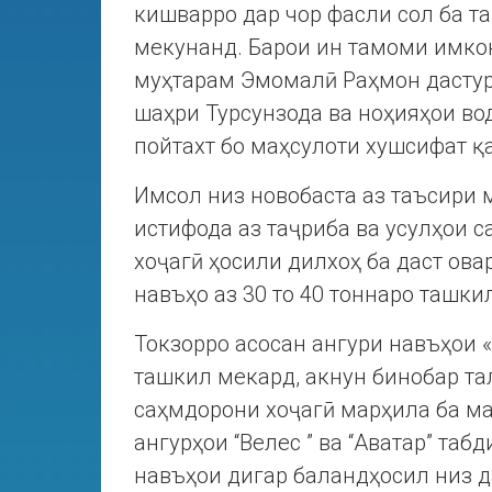
кишварро дар чор фасли сол ба 
мекунанд. Барои ин тамоми имкон
муҳтарам Эмомалӣ Раҳмон дастур
шаҳри Турсунзода ва ноҳияҳои во
пойтахт бо маҳсулоти хушсифат қ
Имсол низ новобаста аз таъсири 
истифода аз таҷриба ва усулҳои
хоҷагӣ ҳосили дилхоҳ ба даст овар
навъҳо аз 30 то 40 тоннаро ташки
Токзорро асосан ангури навъҳои 
ташкил мекард, акнун бинобар та
саҳмдорони хоҷагӣ марҳила ба ма
ангурҳои “Велес ” ва “Аватар” таб
навъҳои дигар баландҳосил низ 