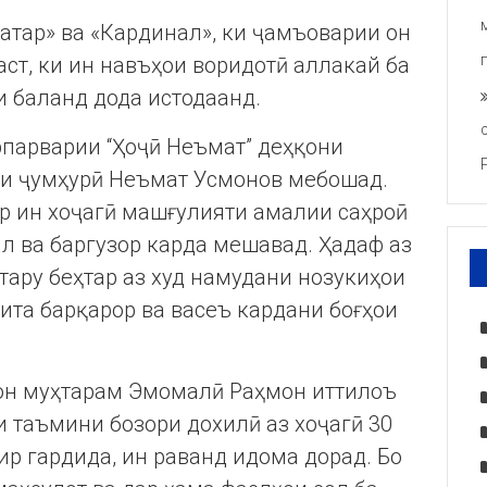
атар» ва «Кардинал», ки ҷамъоварии он
аст, ки ин навъҳои воридотӣ аллакай ба
 баланд дода истодаанд.
рпарварии “Ҳоҷӣ Неъмат” деҳқони
аи ҷумҳурӣ Неъмат Усмонов мебошад.
р ин хоҷагӣ машғулияти амалии саҳроӣ
л ва баргузор карда мешавад. Ҳадаф аз
тару беҳтар аз худ намудани нозукиҳои
осита барқарор ва васеъ кардани боғҳои
тон муҳтарам Эмомалӣ Раҳмон иттилоъ
и таъмини бозори дохилӣ аз хоҷагӣ 30
ир гардида, ин раванд идома дорад. Бо