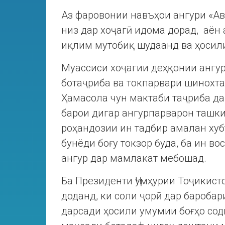
Аз фаровонии навъҳои ангури «Ав
низ дар хоҷагӣ идома дорад, аён 
иқлим мутобиқ шудаанд ва ҳосили
Муассиси хоҷагии деҳқонии ангу
ботаҷриба ва токпарвари шинохт
Ҳамасола чун мактаби таҷриба да
барои дигар ангурпарварон ташки
роҳандозии ин тадбир амалан хуб
бунёди боғу токзор буда, ба ин в
ангур дар мамлакат мебошад.
Ба Президенти Ҷумҳурии Тоҷикис
доданд, ки соли ҷорӣ дар баробар
дарсади ҳосили умумии боғҳо сод