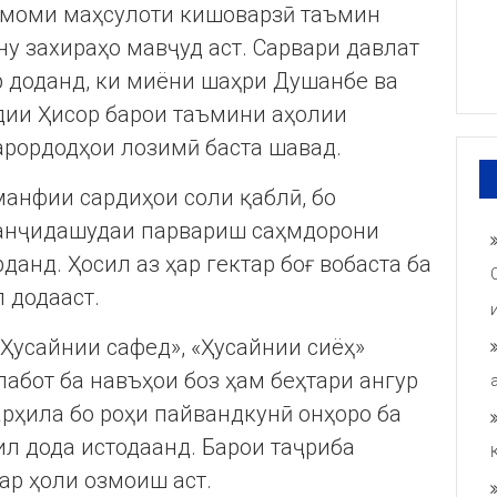
тамоми маҳсулоти кишоварзӣ таъмин
у захираҳо мавҷуд аст. Сарвари давлат
 доданд, ки миёни шаҳри Душанбе ва
дии Ҳисор барои таъмини аҳолии
арордодҳои лозимӣ баста шавад.
манфии сардиҳои соли қаблӣ, бо
 санҷидашудаи парвариш саҳмдорони
данд. Ҳосил аз ҳар гектар боғ вобаста ба
л додааст.
«Ҳусайнии сафед», «Ҳусайнии сиёҳ»
лабот ба навъҳои боз ҳам беҳтари ангур
рҳила бо роҳи пайвандкунӣ онҳоро ба
дил дода истодаанд. Барои таҷриба
дар ҳоли озмоиш аст.