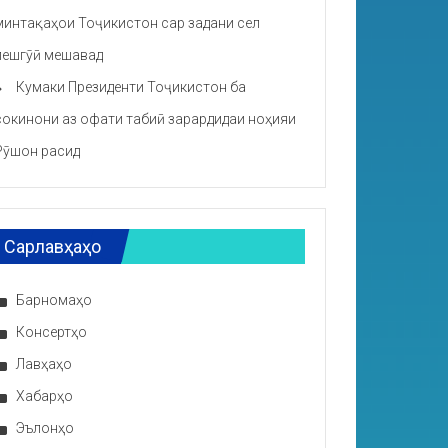
минтақаҳои Тоҷикистон сар задани сел
пешгӯӣ мешавад
Кумаки Президенти Тоҷикистон ба
сокинони аз офати табиӣ зарардидаи ноҳияи
Рӯшон расид
Сарлавҳаҳо
Барномаҳо
Консертҳо
Лавҳаҳо
Хабарҳо
Эълонҳо