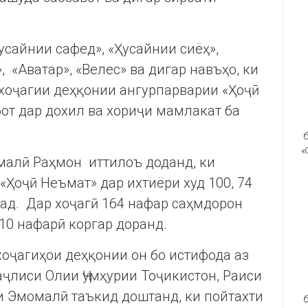
усайнии сафед», «Ҳусайнии сиёҳ»,
, «Аватар», «Велес» ва дигар навъҳо, ки
 хоҷагии деҳқонии ангурпарварии «Ҳоҷӣ
от дар дохил ва хориҷи мамлакат ба
б
«
алӣ Раҳмон иттилоъ доданд, ки
«Ҳоҷӣ Неъмат» дар ихтиёри худ 100, 74
ад. Дар хоҷагӣ 164 нафар саҳмдорон
 10 нафарӣ коргар доранд.
хоҷагиҳои деҳқонии он бо истифода аз
ҷлиси Олии Ҷумҳурии Тоҷикистон, Раиси
 Эмомалӣ таъкид доштанд, ки пойтахти
б