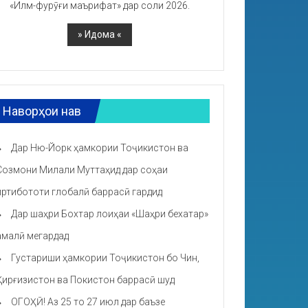
«Илм-фурӯғи маърифат» дар соли 2026.
Наворҳои нав
Дар Ню-Йорк ҳамкории Тоҷикистон ва
Созмони Милали Муттаҳид дар соҳаи
иртибототи глобалӣ баррасӣ гардид
Дар шаҳри Бохтар лоиҳаи «Шаҳри бехатар»
амалӣ мегардад
Густариши ҳамкории Тоҷикистон бо Чин,
Қирғизистон ва Покистон баррасӣ шуд
ОГОҲӢ! Аз 25 то 27 июл дар баъзе