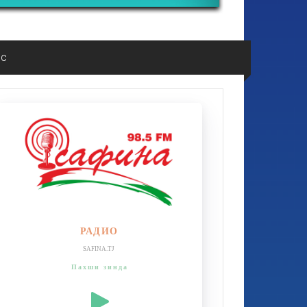
ос
РАДИО
SAFINA.TJ
Пахши зинда