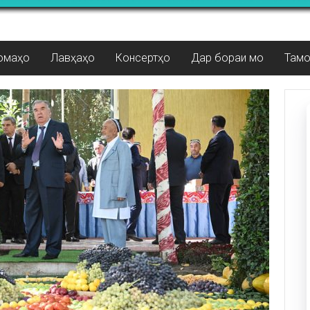
омаҳо
Лавҳаҳо
Консертҳо
Дар бораи мо
Там