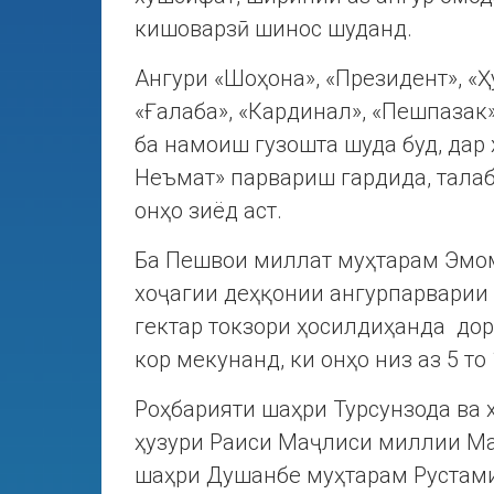
кишоварзӣ шинос шуданд.
Ангури «Шоҳона», «Президент», «Ҳ
«Ғалаба», «Кардинал», «Пешпазак»
ба намоиш гузошта шуда буд, дар
Неъмат» парвариш гардида, талаб
онҳо зиёд аст.
Ба Пешвои миллат муҳтарам Эмом
хоҷагии деҳқонии ангурпарварии 
гектар токзори ҳосилдиҳанда дор
кор мекунанд, ки онҳо низ аз 5 то
Роҳбарияти шаҳри Турсунзода ва 
ҳузури Раиси Маҷлиси миллии Ма
шаҳри Душанбе муҳтарам Рустами