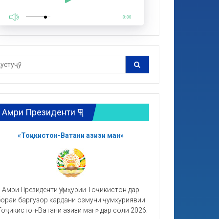
0:00
Амри Президенти ҶТ
«Тоҷикистон-Ватани азизи ман»
Амри Президенти Ҷумҳурии Тоҷикистон дар
ораи баргузор кардани озмуни ҷумҳуриявии
Тоҷикистон-Ватани азизи ман» дар соли 2026.