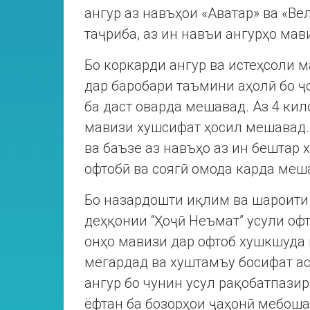
ангур аз навъҳои «Аватар» ва «Ве
таҷриба, аз ин навъи ангурҳо мав
Бо коркарди ангур ва истеҳсоли 
дар баробари таъмини аҳолӣ бо ҷ
ба даст оварда мешавад. Аз 4 ки
мавизи хушсифат ҳосил мешавад.
ва баъзе аз навъҳо аз ин бештар 
офтобӣ ва соягӣ омода карда меш
Бо назардошти иқлим ва шароити
деҳқонии “Ҳоҷӣ Неъмат” усули оф
онҳо мавизи дар офтоб хушкшуда 
мегардад ва хуштамъу босифат а
ангур бо чунин усул рақобатпази
ёфтан ба бозорҳои ҷаҳонӣ мебоша