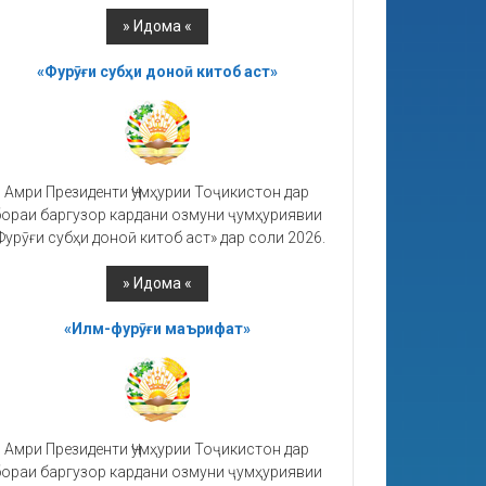
«Фурӯғи субҳи доноӣ китоб аст»
Амри Президенти Ҷумҳурии Тоҷикистон дар
ораи баргузор кардани озмуни ҷумҳуриявии
Фурӯғи субҳи доноӣ китоб аст» дар соли 2026.
«Илм-фурӯғи маърифат»
Амри Президенти Ҷумҳурии Тоҷикистон дар
ораи баргузор кардани озмуни ҷумҳуриявии