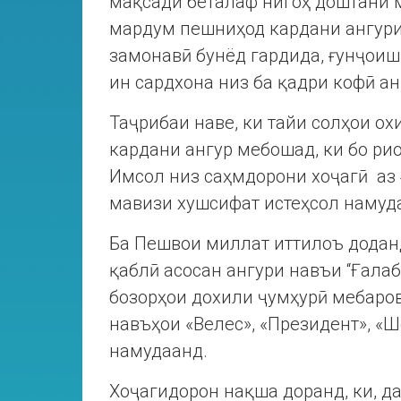
мақсади беталаф нигоҳ доштани м
мардум пешниҳод кардани ангури 
замонавӣ бунёд гардида, ғунҷоиш
ин сардхона низ ба қадри кофӣ а
Таҷрибаи наве, ки тайи солҳои ох
кардани ангур мебошад, ки бо ри
Имсол низ саҳмдорони хоҷагӣ аз 4
мавизи хушсифат истеҳсол намуд
Ба Пешвои миллат иттилоъ доданд
қаблӣ асосан ангури навъи “Ғалаб
бозорҳои дохили ҷумҳурӣ мебаров
навъҳои «Велес», «Президент», «Ш
намудаанд.
Хоҷагидорон нақша доранд, ки, д