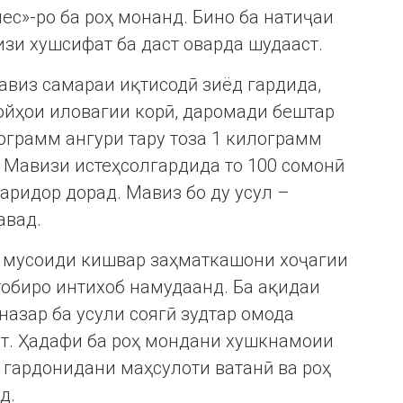
лес»-ро ба роҳ монанд. Бино ба натиҷаи
изи хушсифат ба даст оварда шудааст.
мавиз самараи иқтисодӣ зиёд гардида,
ойҳои иловагии корӣ, даромади бештар
лограмм ангури тару тоза 1 килограмм
 Мавизи истеҳсолгардида то 100 сомонӣ
харидор дорад. Мавиз бо ду усул –
авад.
 мусоиди кишвар заҳматкашони хоҷагии
тобиро интихоб намудаанд. Ба ақидаи
назар ба усули соягӣ зудтар омода
ст. Ҳадафи ба роҳ мондани хушкнамоии
р гардонидани маҳсулоти ватанӣ ва роҳ
д.