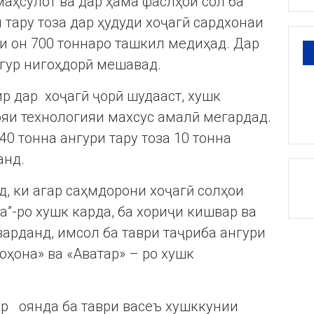
аҳсулот ва дар ҳама фаслҳои сол ба
тару тоза дар ҳудуди хоҷагӣ сардхонаи
и он 700 тоннаро ташкил медиҳад. Дар
нгур нигоҳдорӣ мешавад.
ир дар хоҷагӣ ҷорӣ шудааст, хушк
ояи технологияи махсус амалӣ мегардад.
0 тонна ангури тару тоза 10 тонна
анд.
, ки агар саҳмдорони хоҷагӣ солҳои
а”-ро хушк карда, ба хориҷи кишвар ва
арданд, имсол ба таври таҷриба ангури
оҳона» ва «Аватар» – ро хушк
ар оянда ба таври васеъ хушккунии