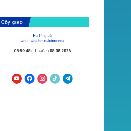
Обу ҳаво
На 14 дней
world-weather.ru/informers/
08:59:49
( Шанбе )
08.08.2026