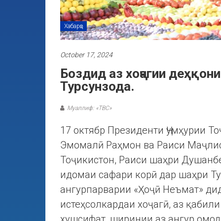
Хабарҳо
October 17, 2024
Боздид аз хоҷагии деҳқон
Турсунзода.
Муаллиф: «ТВС»
17 октябр Президенти Ҷумҳурии Т
Эмомалӣ Раҳмон ва Раиси Маҷли
Тоҷикистон, Раиси шаҳри Душанб
идомаи сафари корӣ дар шаҳри Ту
ангурпарварии «Ҳоҷӣ Неъмат» ди
истеҳсолкардаи хоҷагӣ, аз қабили
хушсифат, ширинии аз ангур омод