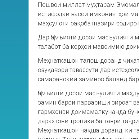
Пешвои миллат муҳтарам Эмомалӣ
истифодаи васеи имкониятҳои ма
маҳсулоти рақобатпазири содирот
Дар Ҷамъияти дорои масъулияти ма
талабот ба корҳои мавсимию дои
Меҳнаткашон талош доранд ҷиҳат
озуқаворӣ тавассути дар истеҳсо
самаранокии заминро баланд бар
Ҷамъияти дорои масъулияти маҳдуд
замин барои парвариши зироат ва
гармхонаи доимамалкунанда бунё
дарахтони тропикӣ ба таври таҷри
Меҳнаткашон нақша доранд, ки т