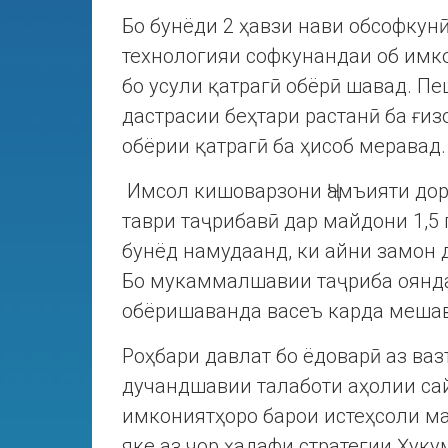
Бо бунёди 2 ҳавзи нави обсофкун
технологияи софкунандаи об имко
бо усули қатрагӣ обёрӣ шавад. Пе
дастрасии беҳтари растанӣ ба ғиз
обёрии қатрагӣ ба ҳисоб меравад.
Имсол кишоварзони Ҷамъияти доро
таври таҷрибавӣ дар майдони 1,5 
бунёд намудаанд, ки айни замон 
Бо мукаммалшавии таҷриба оянда
обёришаванда васеъ карда меша
Роҳбари давлат бо ёдоварӣ аз ва
дучандшавии талаботи аҳолии сай
имкониятҳоро барои истеҳсоли ма
яке аз чор ҳадафи стратегии Ҳук