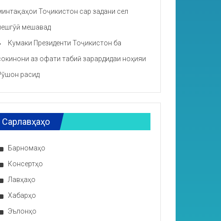
минтақаҳои Тоҷикистон сар задани сел
пешгӯӣ мешавад
Кумаки Президенти Тоҷикистон ба
сокинони аз офати табиӣ зарардидаи ноҳияи
Рӯшон расид
Сарлавҳаҳо
Барномаҳо
Консертҳо
Лавҳаҳо
Хабарҳо
Эълонҳо