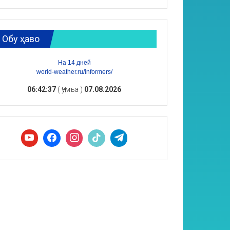
Обу ҳаво
На 14 дней
world-weather.ru/informers/
06:42:38
( Ҷумъа )
07.08.2026