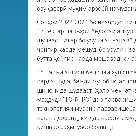
озуқаворӣ муҳим арзёбӣ намудан
Солҳои 2023-2024 бо назардошти 
17 гектар навъҳои бедонаи ангур
шудааст. Агар бо усули анъанавӣ 
ҷойгир карда мешуд, бо усули нав
бутта ҷойгир карда мешавад, ки а
15 навъи ангури бедонаи хушсифа
карда шуда, баъди мутобиқгардон
шинонида шудааст. Ҳоло меҳнатк
маҳдуди “ТОҶ-АГРО” дар парвариш
технологияи муосир парваришёба
нақша доранд, ки дар васеънаму
кишвар саҳмгузор бошанд.