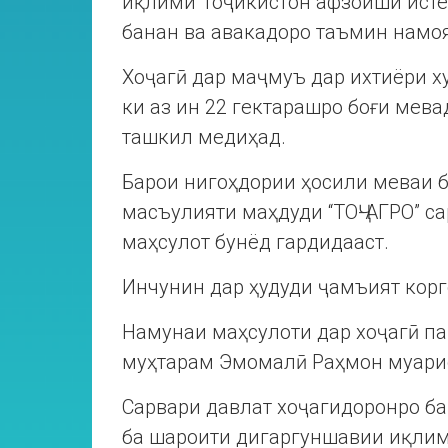
иқлими Тоҷикистон афзоиши истеҳ
банан ва авакадоро таъмин намо
Хоҷагӣ дар маҷмуъ дар ихтиёри ху
ки аз ин 22 гектарашро боғи мева
ташкил медиҳад.
Барои нигоҳдории ҳосили меваи б
масъулияти маҳдуди “ТОҶ-АГРО” с
маҳсулот бунёд гардидааст.
Инчунин дар ҳудуди ҷамъият корг
Намунаи маҳсулоти дар хоҷагӣ п
муҳтарам Эмомалӣ Раҳмон муари
Сарвари давлат хоҷагидоронро ба
ба шароити дигаргуншавии иқлим