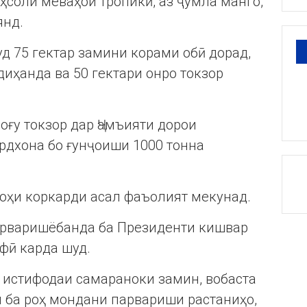
соли меваҳои тропикӣ, аз ҷумла манго,
янд.
д 75 гектар замини корами обӣ дорад,
диҳанда ва 50 гектари онро токзор
оғу токзор дар Ҷамъияти дорои
ардхона бо ғунҷоиши 1000 тонна
оҳи коркарди асал фаъолият мекунад.
арваришёбанда ба Президенти кишвар
фӣ карда шуд.
 истифодаи самараноки замин, вобаста
 ба роҳ мондани парвариши растаниҳо,