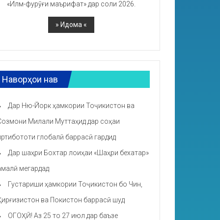
«Илм-фурӯғи маърифат» дар соли 2026.
Наворҳои нав
Дар Ню-Йорк ҳамкории Тоҷикистон ва
Созмони Милали Муттаҳид дар соҳаи
иртибототи глобалӣ баррасӣ гардид
Дар шаҳри Бохтар лоиҳаи «Шаҳри бехатар»
амалӣ мегардад
Густариши ҳамкории Тоҷикистон бо Чин,
Қирғизистон ва Покистон баррасӣ шуд
ОГОҲӢ! Аз 25 то 27 июл дар баъзе