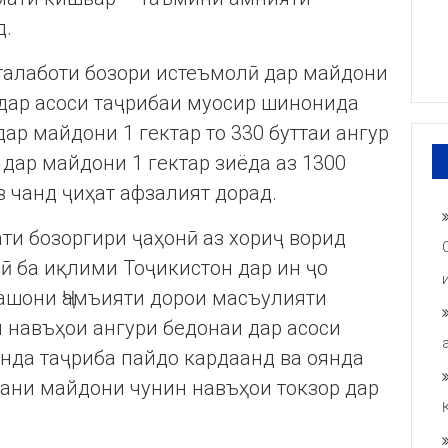
д.
талаботи бозори истеъмолӣ дар майдони
 дар асоси таҷрибаи муосир шинонида
дар майдони 1 гектар то 330 буттаи ангур
 дар майдони 1 гектар зиёда аз 1300
з чанд ҷиҳат афзалият дорад.
ти бозоргири ҷаҳонӣ аз хориҷ ворид
ӣ ба иқлими Тоҷикистон дар ин ҷо
ашони Ҷамъияти дорои масъулияти
и навъҳои ангури бедонаи дар асоси
нда таҷриба пайдо кардаанд ва оянда
дани майдони чунин навъҳои токзор дар