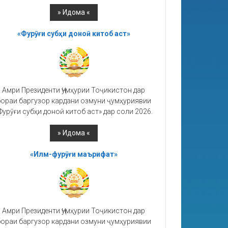
«Фурӯғи субҳи доноӣ китоб аст»
Амри Президенти Ҷумҳурии Тоҷикистон дар
ораи баргузор кардани озмуни ҷумҳуриявии
Фурӯғи субҳи доноӣ китоб аст» дар соли 2026.
«Илм-фурӯғи маърифат»
Амри Президенти Ҷумҳурии Тоҷикистон дар
ораи баргузор кардани озмуни ҷумҳуриявии