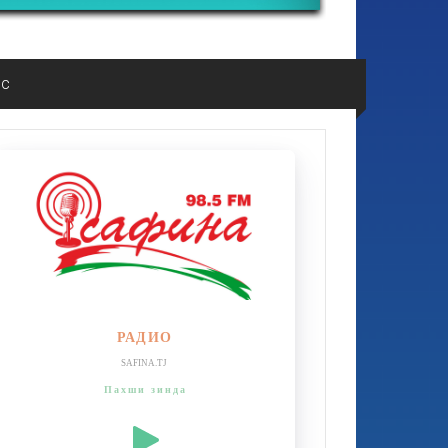
ос
РАДИО
SAFINA.TJ
Пахши зинда