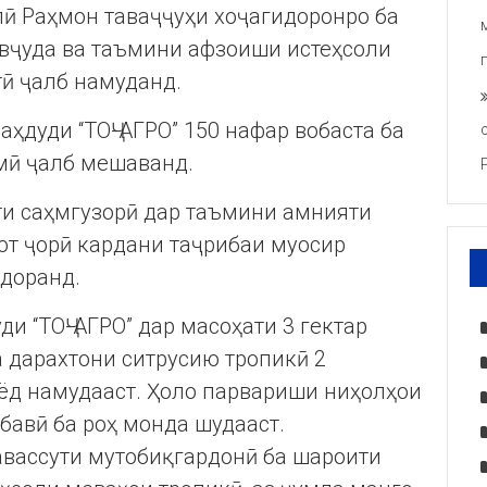
 Раҳмон таваҷҷуҳи хоҷагидоронро ба
вҷуда ва таъмини афзоиши истеҳсоли
ӣ ҷалб намуданд.
ҳдуди “ТОҶ-АГРО” 150 нафар вобаста ба
мӣ ҷалб мешаванд.
и саҳмгузорӣ дар таъмини амнияти
лот ҷорӣ кардани таҷрибаи муосир
доранд.
и “ТОҶ-АГРО” дар масоҳати 3 гектар
 дарахтони ситрусию тропикӣ 2
д намудааст. Ҳоло парвариши ниҳолҳои
бавӣ ба роҳ монда шудааст.
авассути мутобиқгардонӣ ба шароити