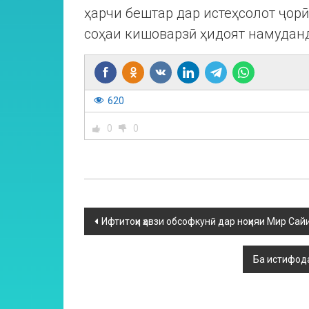
ҳарчи бештар дар истеҳсолот ҷор
соҳаи кишоварзӣ ҳидоят намудан
620
0
0
Ифтитоҳи ҳавзи обсофкунӣ дар ноҳияи Мир Са
Ба истифода