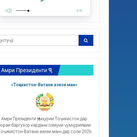
0:00
Амри Президенти ҶТ
«Тоҷикистон-Ватани азизи ман»
Амри Президенти Ҷумҳурии Тоҷикистон дар
ораи баргузор кардани озмуни ҷумҳуриявии
Тоҷикистон-Ватани азизи ман» дар соли 2026.