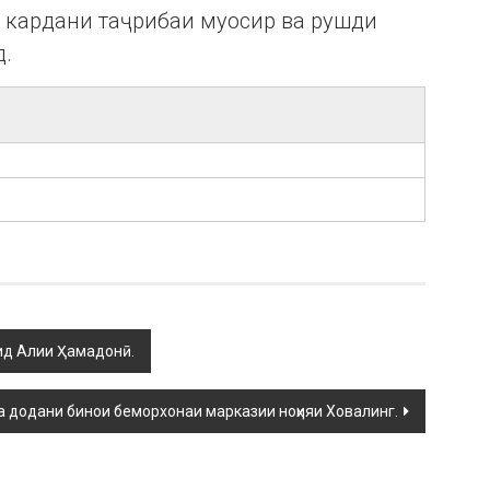
ӣ кардани таҷрибаи муосир ва рушди
д.
йид Алии Ҳамадонӣ.
 додани бинои беморхонаи марказии ноҳияи Ховалинг.