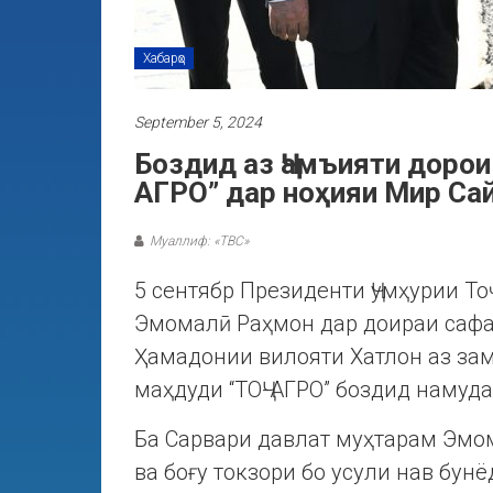
Хабарҳо
September 5, 2024
Боздид аз Ҷамъияти дорои
АГРО” дар ноҳияи Мир Са
Муаллиф: «ТВС»
5 сентябр Президенти Ҷумҳурии Т
Эмомалӣ Раҳмон дар доираи сафа
Ҳамадонии вилояти Хатлон аз за
маҳдуди “ТОҶ-АГРО” боздид намуда
Ба Сарвари давлат муҳтарам Эмо
ва боғу токзори бо усули нав бун