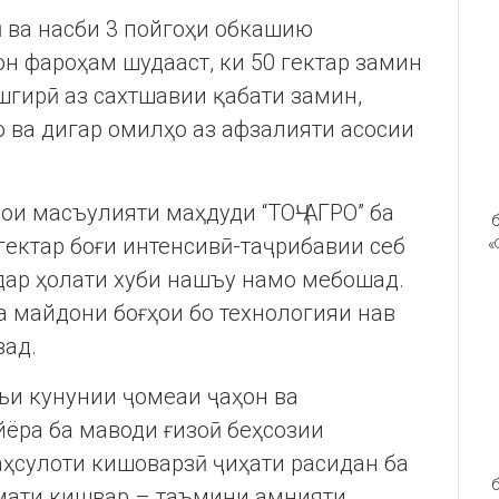
ӣ ва насби 3 пойгоҳи обкашию
н фароҳам шудааст, ки 50 гектар замин
шгирӣ аз сахтшавии қабати замин,
о ва дигар омилҳо аз афзалияти асосии
и масъулияти маҳдуди “ТОҶ-АГРО” ба
б
гектар боғи интенсивӣ-таҷрибавии себ
«
дар ҳолати хуби нашъу намо мебошад.
 майдони боғҳои бо технологияи нав
вад.
зъи кунунии ҷомеаи ҷаҳон ва
ёра ба маводи ғизоӣ беҳсозии
ҳсулоти кишоварзӣ ҷиҳати расидан ба
б
умати кишвар – таъмини амнияти