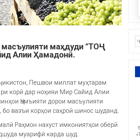
 масъулияти маҳдуди “ТОҶ-
йид Алии Ҳамадонӣ.
оҷикистон, Пешвои миллат муҳтарам
ри корӣ дар ноҳияи Мир Сайид Алии
минҳои Ҷамъияти дорои масъулияти
, бо вазъи корҳои саҳроӣ шинос шуданд.
малӣ Раҳмон нахуст имкониятҳои обёрӣ
б
ёдшуда муарифӣ карда шуд.
«