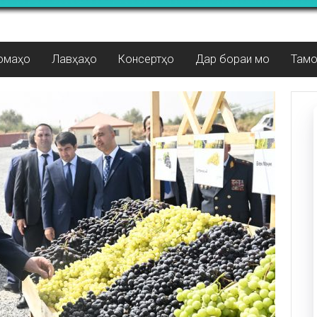
омаҳо
Лавҳаҳо
Консертҳо
Дар бораи мо
Там