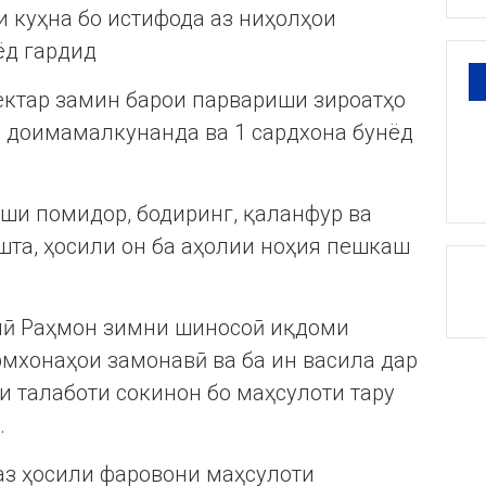
и куҳна бо истифода аз ниҳолҳои
ёд гардид
гектар замин барои парвариши зироатҳо
и доимамалкунанда ва 1 сардхона бунёд
ши помидор, бодиринг, қаланфур ва
шта, ҳосили он ба аҳолии ноҳия пешкаш
лӣ Раҳмон зимни шиносоӣ иқдоми
мхонаҳои замонавӣ ва ба ин васила дар
 талаботи сокинон бо маҳсулоти тару
.
аз ҳосили фаровони маҳсулоти