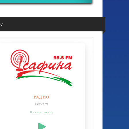
ос
РАДИО
SAFINA.TJ
Пахши зинда