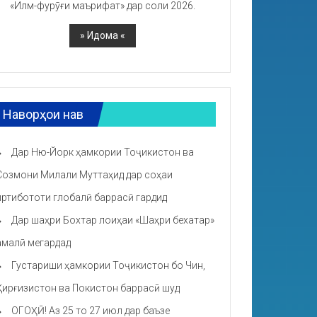
«Илм-фурӯғи маърифат» дар соли 2026.
Наворҳои нав
Дар Ню-Йорк ҳамкории Тоҷикистон ва
Созмони Милали Муттаҳид дар соҳаи
иртибототи глобалӣ баррасӣ гардид
Дар шаҳри Бохтар лоиҳаи «Шаҳри бехатар»
амалӣ мегардад
Густариши ҳамкории Тоҷикистон бо Чин,
Қирғизистон ва Покистон баррасӣ шуд
ОГОҲӢ! Аз 25 то 27 июл дар баъзе