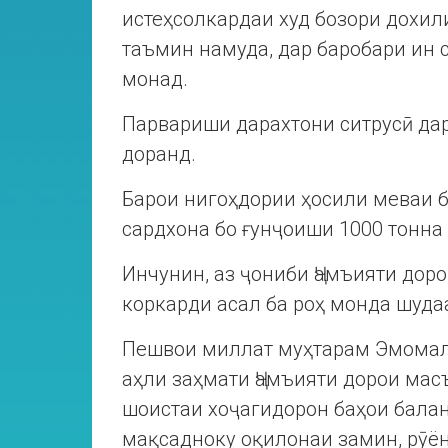
истеҳсолкардаи худ бозори дохил
таъмин намуда, дар баробари ин 
монад.
Парвариши дарахтони ситрусӣ дар
доранд.
Барои нигоҳдории ҳосили меваи б
сардхона бо ғунҷоиши 1000 тонна
Инчунин, аз ҷониби Ҷамъияти доро
коркарди асал ба роҳ монда шуда
Пешвои миллат муҳтарам Эмомал
аҳли заҳмати Ҷамъияти дорои мас
шоистаи хоҷагидорон баҳои балан
мақсадноку оқилонаи замин, рӯё