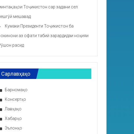
минтақаҳои Тоҷикистон сар задани сел
пешгӯӣ мешавад
Кумаки Президенти Тоҷикистон ба
сокинони аз офати табиӣ зарардидаи ноҳияи
Рӯшон расид
Сарлавҳаҳо
Барномаҳо
Консертҳо
Лавҳаҳо
Хабарҳо
Эълонҳо