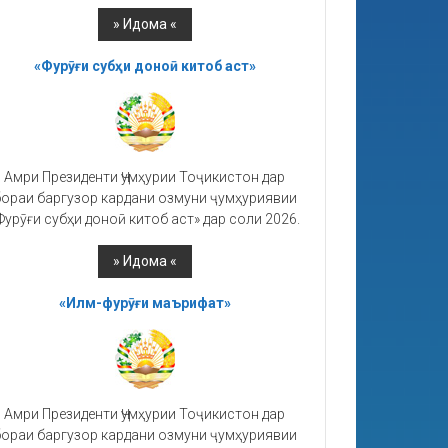
«Фурӯғи субҳи доноӣ китоб аст»
Амри Президенти Ҷумҳурии Тоҷикистон дар
ораи баргузор кардани озмуни ҷумҳуриявии
Фурӯғи субҳи доноӣ китоб аст» дар соли 2026.
«Илм-фурӯғи маърифат»
Амри Президенти Ҷумҳурии Тоҷикистон дар
ораи баргузор кардани озмуни ҷумҳуриявии