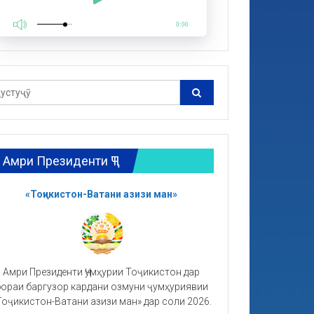
0:00
Амри Президенти ҶТ
«Тоҷикистон-Ватани азизи ман»
Амри Президенти Ҷумҳурии Тоҷикистон дар
ораи баргузор кардани озмуни ҷумҳуриявии
Тоҷикистон-Ватани азизи ман» дар соли 2026.