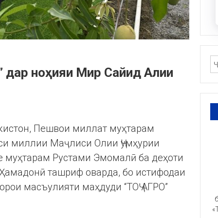
” дар ноҳияи Мир Сайид Алии
икистон, Пешвои миллат муҳтарам
си миллии Маҷлиси Олии Ҷумҳурии
е муҳтарам Рустами Эмомалӣ ба деҳоти
Ҳамадонӣ ташриф оварда, бо истифодаи
орои масъулияти маҳдуди “ТОҶ АГРО”
б
«