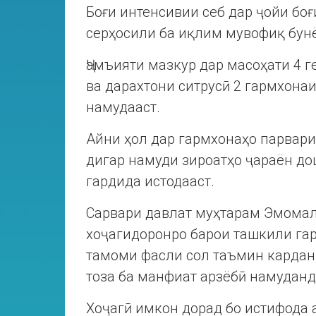
Боғи интенсивии себ дар ҷойи боғ
серҳосили ба иқлим мувофиқ бун
Ҷамъияти мазкур дар масоҳати 4 
ва дарахтони ситрусӣ 2 гармхона
намудааст.
Айни ҳол дар гармхонаҳо парвари
дигар намуди зироатҳо ҷараён до
гардида истодааст.
Сарвари давлат муҳтарам Эмома
хоҷагидоронро барои ташкили гар
тамоми фасли сол таъмин кардани
тоза ба манфиат арзёбӣ намуданд
Хоҷагӣ имкон дорад бо истифода 