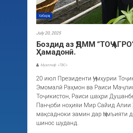
Хабарҳо
July 20, 2025
Боздид аз ҶДММ “ТОҶ АГРО
Ҳамадонӣ.
Муаллиф: «ТВС»
20 июл Президенти Ҷумҳурии Тоҷ
Эмомалӣ Раҳмон ва Раиси Маҷли
Тоҷикистон, Раиси шаҳри Душанб
Панҷоби ноҳияи Мир Сайид Алии 
мақсадноки замин дар Ҷамъияти д
шинос шуданд.