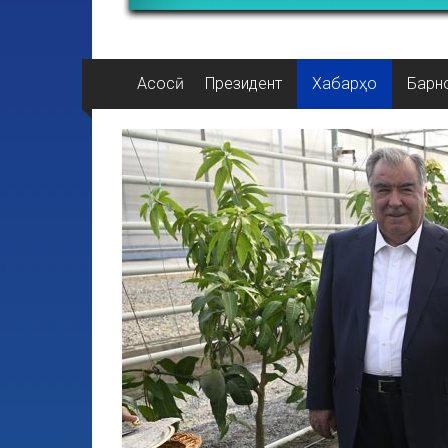
Асосӣ
Президент
Хабарҳо
Барн