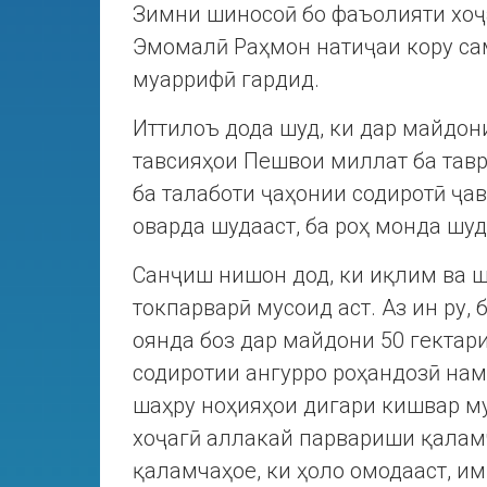
Зимни шиносоӣ бо фаъолияти хоҷ
Эмомалӣ Раҳмон натиҷаи кору са
муаррифӣ гардид.
Иттилоъ дода шуд, ки дар майдони
тавсияҳои Пешвои миллат ба тав
ба талаботи ҷаҳонии содиротӣ ҷав
оварда шудааст, ба роҳ монда шуд
Санҷиш нишон дод, ки иқлим ва 
токпарварӣ мусоид аст. Аз ин ру,
оянда боз дар майдони 50 гектар
содиротии ангурро роҳандозӣ нам
шаҳру ноҳияҳои дигари кишвар му
хоҷагӣ аллакай парвариши қаламч
қаламчаҳое, ки ҳоло омодааст, им