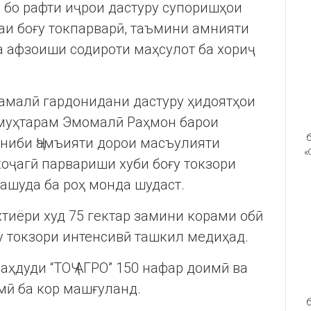
 бо рафти иҷрои дастуру супоришҳои
аи боғу токпарварӣ, таъмини амнияти
ва афзоиши содироти маҳсулот ба хориҷ
 амалӣ гардонидани дастуру ҳидоятҳои
 муҳтарам Эмомалӣ Раҳмон барои
б
ониби Ҷамъияти дорои масъулияти
«
хоҷагӣ парвариши хуби боғу токзори
ашуда ба роҳ монда шудаст.
хтиёри худ 75 гектар замини корами обӣ
ғу токзори интенсивӣ ташкил медиҳад.
аҳдуди “ТОҶ АГРО” 150 нафар доимӣ ва
мӣ ба кор машғуланд.
б