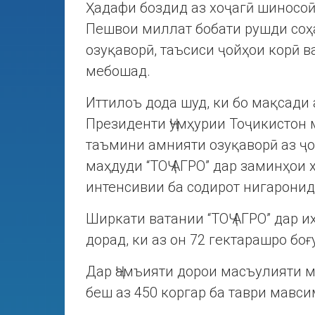
Ҳадафи боздид аз хоҷагӣ шиносоӣ
Пешвои миллат бобати рушди соҳ
озуқаворӣ, таъсиси ҷойҳои корӣ 
мебошад.
Иттилоъ дода шуд, ки бо мақсади
Президенти Ҷумҳурии Тоҷикистон
таъмини амнияти озуқаворӣ аз ҷ
маҳдуди “ТОҶ АГРО” дар заминҳои 
интенсивии ба содирот нигаронид
Ширкати ватании “ТОҶ АГРО” дар и
дорад, ки аз он 72 гектарашро бо
Дар Ҷамъияти дорои масъулияти м
беш аз 450 коргар ба таври мавси