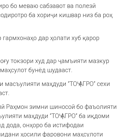
иро бо меваю сабзавот ва полезӣ
содиротро ба хориҷи кишвар низ ба роҳ
 гармхонаҳо дар ҳолати хуб қарор
оғу токзори худ дар ҷамъияти мазкур
 маҳсулот бунёд шудааст.
и масъулияти маҳдуди “ТОҶ АГРО” сехи
аст.
ӣ Раҳмон зимни шиносоӣ бо фаъолияти
ъулияти маҳдуди “ТОҶ АГРО” ба иқдоми
д дода, онҳоро ба истифодаи
нидани ҳосили фаровони маҳсулоти