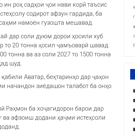
о ин роҳ садҳои ҷои нави корӣ таъсис
стеҳсолу содирот афзун гардида, ба
саҳми намоён гузошта мешавад.
кай дар соли дуюм дорои ҳосили хуб
тар то 20 тонна ҳосил ҷамъоварӣ шавад.
00 тонна ва аз соли 2027 то 1500 тонна
ҳад шуд.
з қабили Аватар, беҳтаринҳо дар ҷаҳон
кии начандон зиёдашон талабот ба онҳо
 Раҳмон ба хоҷагидорон барои дар
ғ ва афзоиш додани ҳаҷми истеҳсоли
доданд.