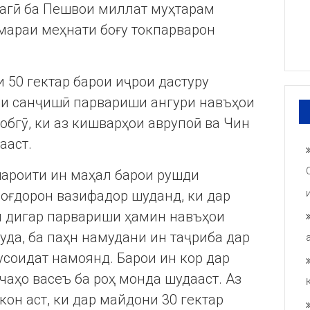
агӣ ба Пешвои миллат муҳтарам
мараи меҳнати боғу токпарварон
 50 гектар барои иҷрои дастуру
ри санҷишӣ парвариши ангури навъҳои
обгӯ, ки аз кишварҳои аврупоӣ ва Чин
ааст.
шароити ин маҳал барои рушди
 боғдорон вазифадор шуданд, ки дар
и дигар парвариши ҳамин навъҳои
уда, ба паҳн намудани ин таҷриба дар
соидат намоянд. Барои ин кор дар
аҳо васеъ ба роҳ монда шудааст. Аз
кон аст, ки дар майдони 30 гектар