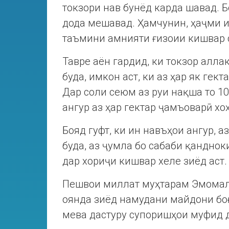
токзори нав бунёд карда шавад. Б
дода мешавад. Ҳамчунин, ҳаҷми и
таъмини амнияти ғизоии кишвар 
Тавре аён гардид, ки токзор алла
буда, имкон аст, ки аз ҳар як гек
Дар соли сеюм аз руи нақша то 10
ангур аз ҳар гектар ҷамъоварӣ хо
Бояд гуфт, ки ин навъҳои ангур, а
буда, аз ҷумла бо сабаби қандно
дар хориҷи кишвар хеле зиёд аст.
Пешвои миллат муҳтарам Эмомалӣ
оянда зиёд намудани майдони бо
мева дастуру супоришҳои муфид 