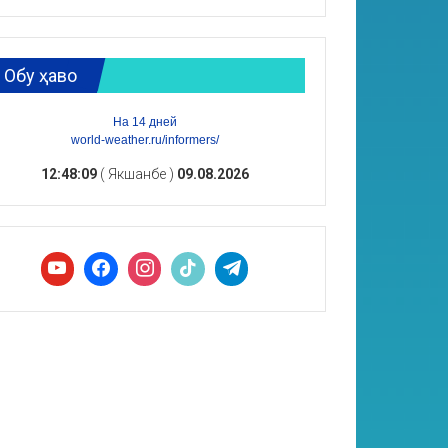
Обу ҳаво
На 14 дней
world-weather.ru/informers/
12:48:10
( Якшанбе )
09.08.2026