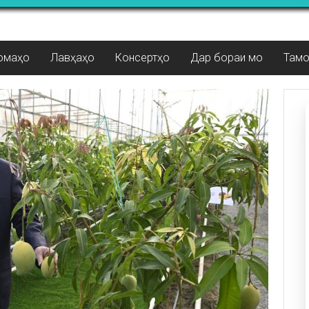
омаҳо
Лавҳаҳо
Консертҳо
Дар бораи мо
Там