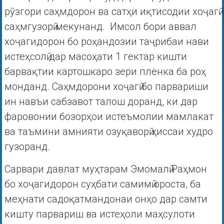
рӯзгори саҳмдорон ва сатҳи иқтисодии хоҷагӣ
саҳмгузорӣ мекунанд. Имсол бори аввал
хоҷагидорон бо роҳандозии таҷрибаи нави
истеҳсолӣ дар масоҳати 1 гектар кишти
барвақтии картошкаро зери плёнка ба роҳ
монданд. Саҳмдорони хоҷагӣ бо парвариши
ин навъи сабзавот талош доранд, ки дар
фаровонии бозорҳои истеъмолии мамлакат
ва таъмини амнияти озуқаворӣ ҳиссаи худро
гузоранд.
Сарвари давлат муҳтарам Эмомалӣ Раҳмон
бо хоҷагидорон суҳбати самимӣ ороста, ба
меҳнати садоқатмандонаи онҳо дар самти
кишту парвариш ва истеҳоли маҳсулоти