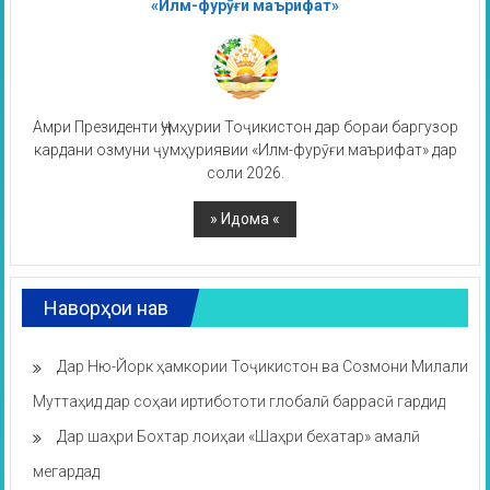
«Илм-фурӯғи маърифат»
Амри Президенти Ҷумҳурии Тоҷикистон дар бораи баргузор
кардани озмуни ҷумҳуриявии «Илм-фурӯғи маърифат» дар
соли 2026.
Наворҳои нав
Дар Ню-Йорк ҳамкории Тоҷикистон ва Созмони Милали
Муттаҳид дар соҳаи иртибототи глобалӣ баррасӣ гардид
Дар шаҳри Бохтар лоиҳаи «Шаҳри бехатар» амалӣ
мегардад