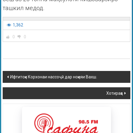
ташкил медод.
1,362
0
0
Ифтитоҳи Корхонаи нассоҷӣ дар ноҳияи Вахш.
Хотираҳо