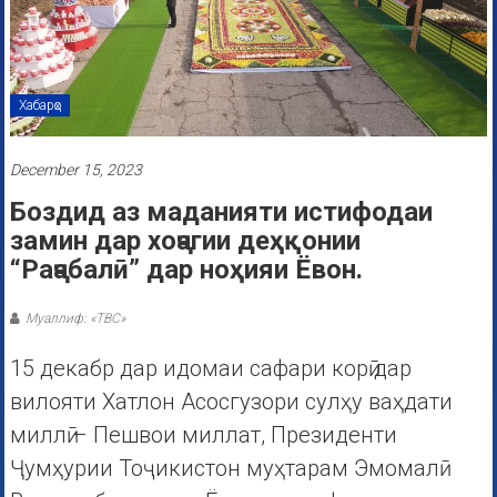
Хабарҳо
December 15, 2023
Боздид аз маданияти истифодаи
замин дар хоҷагии деҳқонии
“Раҷабалӣ” дар ноҳияи Ёвон.
Муаллиф: «ТВС»
15 декабр дар идомаи сафари корӣ дар
вилояти Хатлон Асосгузори сулҳу ваҳдати
миллӣ – Пешвои миллат, Президенти
Ҷумҳурии Тоҷикистон муҳтарам Эмомалӣ