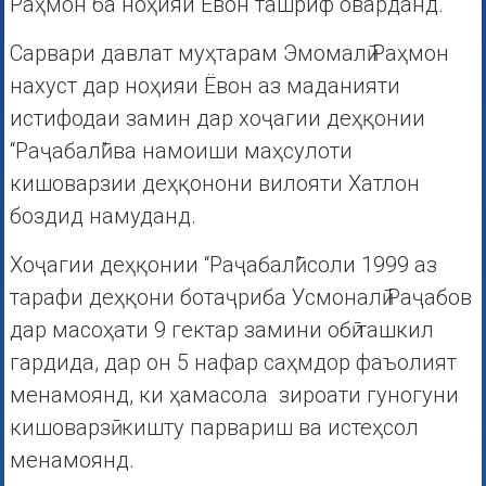
Раҳмон ба ноҳияи Ёвон ташриф оварданд.
Сарвари давлат муҳтарам Эмомалӣ Раҳмон
нахуст дар ноҳияи Ёвон аз маданияти
истифодаи замин дар хоҷагии деҳқонии
“Раҷабалӣ” ва намоиши маҳсулоти
кишоварзии деҳқонони вилояти Хатлон
боздид намуданд.
Хоҷагии деҳқонии “Раҷабалӣ” соли 1999 аз
тарафи деҳқони ботаҷриба Усмоналӣ Раҷабов
дар масоҳати 9 гектар замини обӣ ташкил
гардида, дар он 5 нафар саҳмдор фаъолият
менамоянд, ки ҳамасола зироати гуногуни
кишоварзӣ кишту парвариш ва истеҳсол
менамоянд.