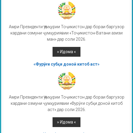
Амри Президенти Ҷумҳурии Тоҷикистон дар бораи баргузор
кардани озмуни ҷумҳуриявии «Тоҷикистон-Ватани азизи
ман» дар соли 2026.
«Фурӯғи субҳи доноӣ китоб аст»
Амри Президенти Ҷумҳурии Тоҷикистон дар бораи баргузор
кардани озмуни ҷумҳуриявии «Фурӯғи субҳи доноӣ китоб
аст» дар соли 2026.