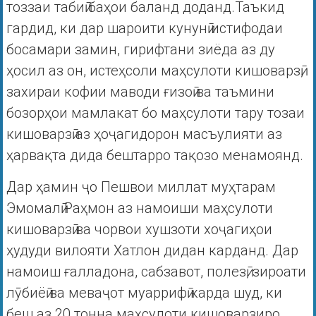
тоззаи табиӣ баҳои баланд доданд.Таъкид
гардид, ки дар шароити кунунӣ истифодаи
босамари замин, гирифтани зиёда аз ду
ҳосил аз он, истеҳсоли маҳсулоти кишоварзӣ,
захираи кофии маводи ғизоӣ ва таъмини
бозорҳои мамлакат бо маҳсулоти тару тозаи
кишоварзӣ аз ҳоҷагидорон масъулияти аз
ҳарвақта дида бештарро тақозо менамоянд.
Дар ҳамин ҷо Пешвои миллат муҳтарам
Эмомалӣ Раҳмон аз намоиши маҳсулоти
кишоварзӣ ва чорвои хушзоти хоҷагиҳои
ҳудуди вилояти Хатлон дидан карданд. Дар
намоиш ғалладона, сабзавот, полезӣ, зироати
лӯбиёӣ ва меваҷот муаррифӣ карда шуд, ки
беш аз 20 тонна маҳсулоти кишоварзиро