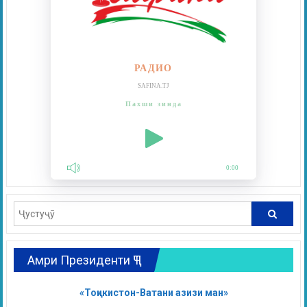
РАДИО
SAFINA.TJ
Пахши зинда
0:00
Амри Президенти ҶТ
«Тоҷикистон-Ватани азизи ман»