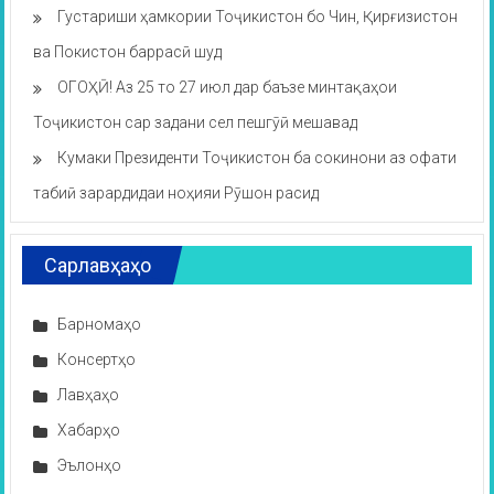
Густариши ҳамкории Тоҷикистон бо Чин, Қирғизистон
ва Покистон баррасӣ шуд
ОГОҲӢ! Аз 25 то 27 июл дар баъзе минтақаҳои
Тоҷикистон сар задани сел пешгӯӣ мешавад
Кумаки Президенти Тоҷикистон ба сокинони аз офати
табиӣ зарардидаи ноҳияи Рӯшон расид
Сарлавҳаҳо
Барномаҳо
Консертҳо
Лавҳаҳо
Хабарҳо
Эълонҳо