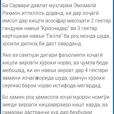
Ба Сарвари давлат муҳтарам Эмомалӣ
Раҳмон иттиллоъ доданд, ки дар хоҷагӣ
имсол дар кишти асосӣ дар масоҳати 2 гектар
гандуми навъи “Кроснадар” ва 3 гектар
картошкаи навъи “Галла” ба роҳ монда шуда,
ҳосили дилхоҳ ба даст оварданд.
Яке аз самтҳои дигари фаъолияти хоҷагӣ
кишти зироати хӯроки чорво, аз ҷумла беда
мебошад, ки ин навъи зироат дар 4 гектари
замини хоҷагӣ корида шуда, ҳамчун хӯроки
серғизо барои чорво истифода мегардад.
Бо ҳамин роҳ ҳамасола хоҷагидорон номгӯи
зиёди зироати кишоварзиро кишт карда, аз
самараи дастранҷи худ дар беҳбудии