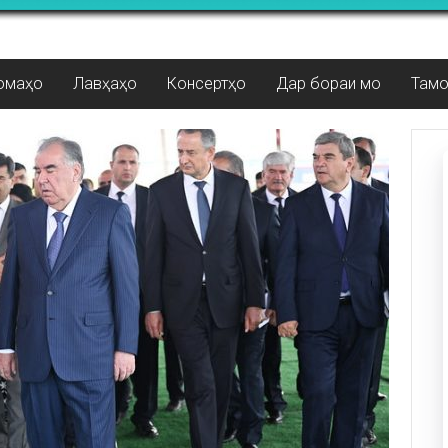
омаҳо
Лавҳаҳо
Консертҳо
Дар бораи мо
Там