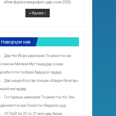
«Илм-фурӯғи маърифат» дар соли 2026.
Наворҳои нав
Дар Ню-Йорк ҳамкории Тоҷикистон ва
Созмони Милали Муттаҳид дар соҳаи
иртибототи глобалӣ баррасӣ гардид
Дар шаҳри Бохтар лоиҳаи «Шаҳри бехатар»
амалӣ мегардад
Густариши ҳамкории Тоҷикистон бо Чин,
Қирғизистон ва Покистон баррасӣ шуд
ОГОҲӢ! Аз 25 то 27 июл дар баъзе