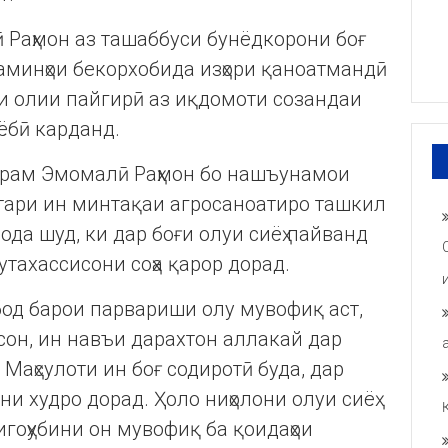
 Раҳмон аз ташаббуси бунёдкорони боғ
 заминҳои бекорхобида изҳори қаноатмандӣ
и олии пайгирӣ аз иқдомоти созандаи
ёбӣ карданд.
тарам Эмомалӣ Раҳмон бо нашъунамои
ектари ин минтақаи агросаноатиро ташкил
ода шуд, ки дар боғи олуи сиёҳ пайванд
утахассисони соҳа қарор дорад.
од барои парвариши олу мувофиқ аст,
сон, ин навъи дарахтон аллакай дар
 Маҳсулоти ин боғ содиротӣ буда, дар
и худро дорад. Ҳоло ниҳолони олуи сиёҳ
игоҳубини он мувофиқ ба қоидаҳои