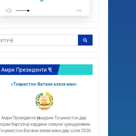
0:00
Амри Президенти ҶТ
«Тоҷикистон-Ватани азизи ман»
Амри Президенти Ҷумҳурии Тоҷикистон дар
ораи баргузор кардани озмуни ҷумҳуриявии
Тоҷикистон-Ватани азизи ман» дар соли 2026.