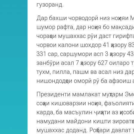
гузоранд.
Дар бахши чорводорӣ низ ноҳияи 
шумор рафта, дар ноҳия бо мақсад
чораҳои мушаххас рӯи даст гирифт
чорвои калони шохдор 41 ҳазору 8
331 сар, саршумори асп 3 ҳазору 43
занбӯри асал 7 ҳазору 627 оиларо 
тухм, пилла, пашм ва асал низ да
нишондодҳои оморӣ рӯ ба афзоиш а
Президенти мамлакат муҳтарм Эм
соҳаи кишоварзии ноҳия, фаъолияти
карда, ба масъулин ҷиҳати аз ҳисо
намудани майдони кишти зироатҳо
мушаххас доданд. Роҳбари давлат 