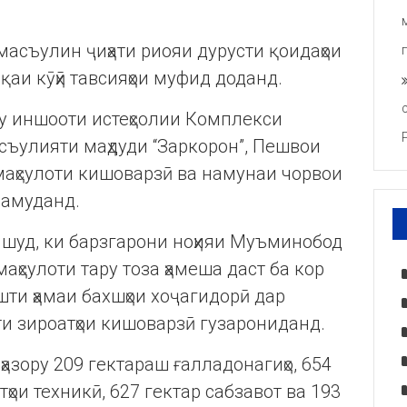
асъулин ҷиҳати риояи дурусти қоидаҳои
қаи кӯҳӣ тавсияҳои муфид доданд.
у иншооти истеҳсолии Комплекси
ъулияти маҳдуди “Заркорон”, Пешвои
маҳсулоти кишоварзӣ ва намунаи чорвои
намуданд.
 шуд, ки барзгарони ноҳияи Муъминобод
аҳсулоти тару тоза ҳамеша даст ба кор
шти ҳамаи бахшҳои хоҷагидорӣ дар
ти зироатҳои кишоварзӣ гузарониданд.
азору 209 гектараш ғалладонагиҳо, 654
тҳои техникӣ, 627 гектар сабзавот ва 193