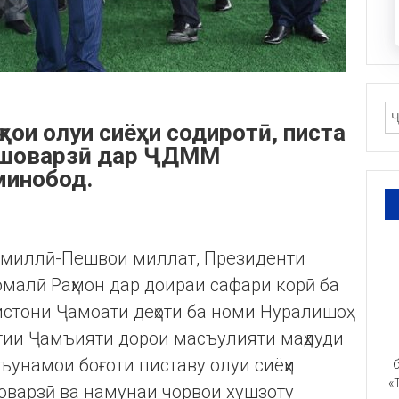
ҳои олуи сиёҳи содиротӣ, писта
ишоварзӣ дар ҶДММ
минобод.
ти миллӣ-Пешвои миллат, Президенти
омалӣ Раҳмон дар доираи сафари корӣ ба
истони Ҷамоати деҳоти ба номи Нуралишоҳ
тии Ҷамъияти дорои масъулияти маҳдуди
ъунамои боғоти пиставу олуи сиёҳи
б
«
оварзӣ ва намунаи чорвои хушзоту