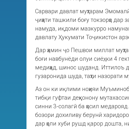
Сарвари давлат муҳтарам Эмомалӣ
ҷиҳати ташкили боғу токзорҳо дар
намуда, иқдоми мазкурро намуна
давлату Ҳукумати Тоҷикистон арз
Дар ҳамин ҷо Пешвои миллат муҳ
боғи навбунёди олуи сиёҳ, ки 4 г
медиҳад, шинос шуданд. Иттилоъ д
гузаронида шуда, таҳти назорати м
Аз он ки иқлими ноҳияи Муъминоб
тибқи гуфтаи деҳқонону мутахасси
синни 3-солагӣ ба ҳосил медарояд.
бозори дохиливу берунӣ харидорон
дар ҳоли хуби рушд қарор дошта, н