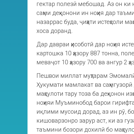
гектар полезӣ мебошад. Аз он ки 
саҳми деҳқонони ин ноҳия дар та
назаррас буда, ҷиҳати истеҳсоли м
хоса доранд.
Дар давраи ҳисоботӣ дар ноҳия исте
картошка 10 ҳазору 887 тонна, полез
меваҷот 10 ҳазору 700 ва ангур 2 ҳ
Пешвои миллат муҳтарам Эмомалӣ 
Ҳукумати мамлакат ва саҳмгузорӣ 
маҳсулоти тару тоза ба деҳқонон и
ноҳияи Муъминобод барои гирифта
иқлими мусоид дорад, аз ин рӯ, б
кишоварзонро зарур аст, ки аз г
таъмини бозори дохилӣ бо маҳсуло