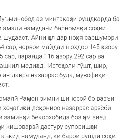
Муъминобод аз минтақаҳои рушдкарда ба
и амалӣ намудани барномаҳои соҳавӣ
а шудааст. Айни ҳол дар ноҳия саршумори
34 сар, чорвои майдаи шохдор 145 ҳазору
5 сар, паранда 116 ҳазору 292 сар ва
ташкил медиҳад. Истеҳсоли гӯшт, шир,
р ин давра назаррас буда, мувофиқи
ст.
омалӣ Раҳмон зимни шиносоӣ бо вазъи
 хоҷагиҳои деҳқониро назаррас арзёбӣ
би заминҳои бекорхобида боз ҳам зиёд
и кишоварзӣ дастуру супоришҳои
таъкид намуданд, ки барои рушди соҳаи