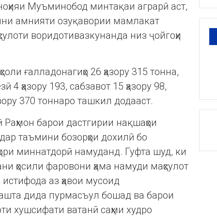
ноҳияи Муъминобод минтақаи аграрӣ аст,
ъмини амнияти озуқавории мамлакат
аҳсулоти воридотивазкунанда низ ҷойгоҳи
ҳсоли ғалладонагиҳо 26 ҳазору 315 тонна,
ӣ 4 ҳазору 193, сабзавот 15 ҳазору 98,
азору 370 тоннаро ташкил додааст.
Раҳмон барои дастгирии нақшаҳои
дар таъмини бозорҳои дохилӣ бо
зҳори миннатдорӣ намуданд. Гуфта шуд, ки
ни ҳосили фаровони ҳама намуди маҳсулот
о истифода аз ҳавои мусоид
узашта дида пурмасъул бошад ва барои
ти хушсифати ватанӣ саҳми худро