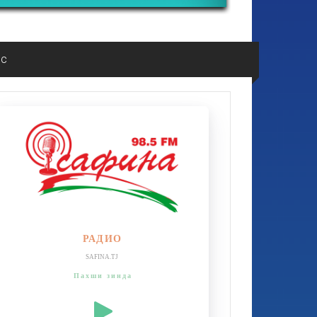
ос
РАДИО
SAFINA.TJ
Пахши зинда