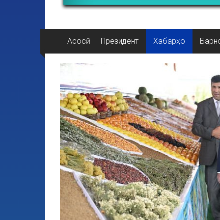
Асосӣ
Президент
Хабарҳо
Барн