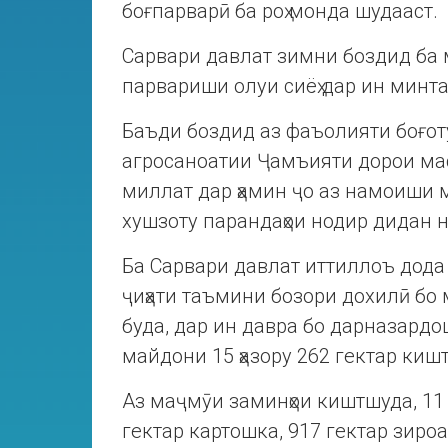
боғпарварӣ ба роҳ монда шудааст.
Сарвари давлат зимни боздид ба м
парвариши олуи сиёҳ дар ин минта
Баъди боздид аз фаъолияти боғот
агросаноатии Ҷамъияти дорои мас
миллат дар ҳамин ҷо аз намоиши 
хушзоту парандаҳои нодир дидан 
Ба Сарвари давлат иттиллоъ дода
ҷиҳати таъмини бозори дохилӣ бо м
буда, дар ин давра бо дарназардо
майдони 15 ҳазору 262 гектар киш
Аз маҷмӯи заминҳои киштшуда, 11 ҳ
гектар картошка, 917 гектар зироа