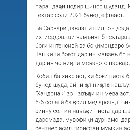
парандаҳои нодир шинос шуданд. 
гектар соли 2021 бунёд ёфтааст.
Ба Сарвари давлат иттиллоъ дода 
ихтиёрдоштаи ҷамъият 5 гектараш б
боғи интенсивӣ ва боқимондаро бо
Ташкили боғот дар ин мавзеъ бо 
дар ин ҷо ниҳоли меваҷоте парвар
Қобил ба зикр аст, ки боғи писта 
бунёд шуда, айни ҳол ниҳолҳо нашъ
“Хандонак” аз навъҳои ин мева аст
5-6 солагӣ ба ҳосил медароянд. Би
синну сол ин навъҳои писта дар ша
даромада, мувофиқи дурнамо, дар 
сентнер ҳосил гирифтан мумкин ас