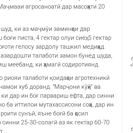
Маҷмааи агросаноатӣ дар масоҳати 20
шуд, ки аз маҷмӯи заминҳои дар
оғи писта, 4 гектар олуи сиёҳ, 5 гектар
ғоти гелосу зардолу ташкил медиҳад.
назардошти талаботи замон бунёд шуда,
б
иш меёбанд, ки ҳамагӣ содиротиянд.
«
бо риояи талаботи қоидаҳои агротехникӣ
унамои хуб доранд. “Марҷони кӯҳӣ” ва
, ки дар ин боғ парвариш ёфта, дар синни
но ба иттилои мутахассисони соҳа, дар ин
роити сунъӣ, яъне боғӣ ба ҳосил
синни 25-30-солагӣ аз як гектар 60-70
б
т.