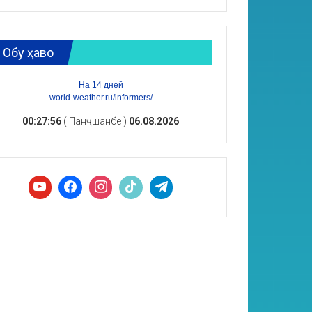
Обу ҳаво
На 14 дней
world-weather.ru/informers/
00:27:57
( Панҷшанбе )
06.08.2026