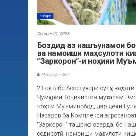
Хабарҳо
October 21, 2023
Боздид аз нашъунамои боғ
ва намоиши маҳсулоти к
“Заркорон”-и ноҳияи Муъ
Муаллиф: «ТВС»
21 октябр Асосгузори сулҳу ваҳда
Ҷумҳурии Тоҷикистон муҳтарам Эм
ноҳияи Муъминобод, дар деҳаи Гул
Назаров ба Комплекси агросаноа
“Заркорон” ташриф оварда, бо наш
содиротӣ, намоиши маҳсулоти киш