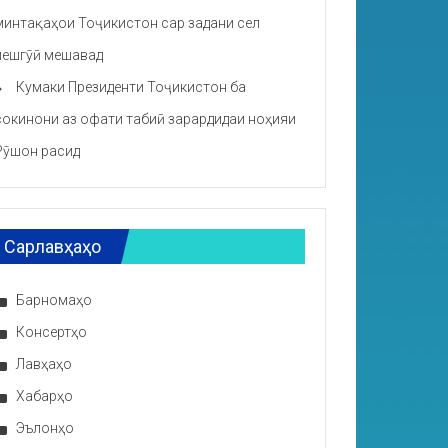
минтақаҳои Тоҷикистон сар задани сел
пешгӯӣ мешавад
Кумаки Президенти Тоҷикистон ба
сокинони аз офати табиӣ зарардидаи ноҳияи
Рӯшон расид
Сарлавҳаҳо
Барномаҳо
Консертҳо
Лавҳаҳо
Хабарҳо
Эълонҳо