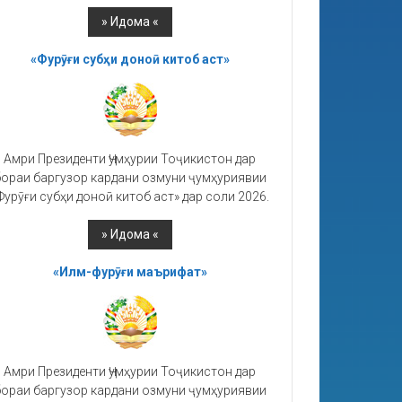
«Фурӯғи субҳи доноӣ китоб аст»
Амри Президенти Ҷумҳурии Тоҷикистон дар
ораи баргузор кардани озмуни ҷумҳуриявии
Фурӯғи субҳи доноӣ китоб аст» дар соли 2026.
«Илм-фурӯғи маърифат»
Амри Президенти Ҷумҳурии Тоҷикистон дар
ораи баргузор кардани озмуни ҷумҳуриявии