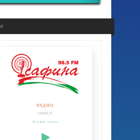
ос
РАДИО
SAFINA.TJ
Пахши зинда