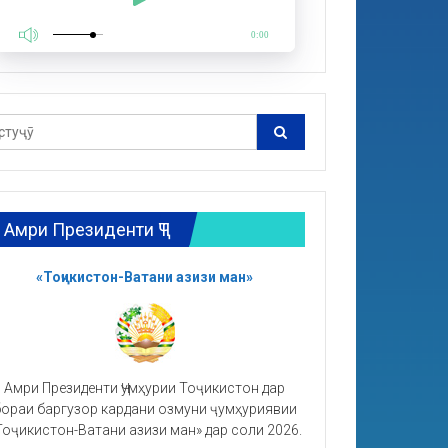
0:00
Амри Президенти ҶТ
«Тоҷикистон-Ватани азизи ман»
Амри Президенти Ҷумҳурии Тоҷикистон дар
ораи баргузор кардани озмуни ҷумҳуриявии
Тоҷикистон-Ватани азизи ман» дар соли 2026.