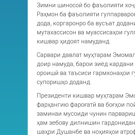
Зимни шиносоӣ бо фаъолияти хоҷ
Раҳмон ба фаъолияти гулпарварон
дода, коргаронро ба вусъат дода
мутахассисон ва муассисаҳои гул
кишвар ҳидоят намуданд.
Сарвари давлат муҳтарам Эмомал
доир намуда, барои зиёд кардани
ороишӣ ва таъсиси гармхонаҳои г
супоришҳо доданд.
Президенти кишвар муҳтарам Эм
фарҳангию фароғатӣ ва боғҳои пой
заминаи мусоиди чунин парвариш
ҳам зебову дилнишин гардонидани
шаҳри Душанбе ва ноҳияҳои атро