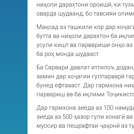
ниҳоли дарахтони ороишӣ, ки тух
оварда шудаанд, бо тавсияи оли
Мақсад аз ташкили кор дар хоҷаг
бутта ва ниҳоли дарахтон ба иқли
усули кишт ва парвариши онҳо аз
ба роҳ монда шудааст.
Ба Сарвари давлат иттилоъ доданд
замин дар хоҷагии гулпарварӣ га
бунёд ёфтаааст. Дар гармхона ниҳ
парвариш ва ба иқлими Тоҷикист
Дар гармхона зиёда аз 100 намуди
зиёда аз 500 ҳазор гули хонагӣ ва
муосир ва пешрафтаи ҷаҳонӣ аз т