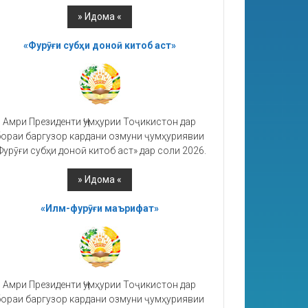
«Фурӯғи субҳи доноӣ китоб аст»
Амри Президенти Ҷумҳурии Тоҷикистон дар
ораи баргузор кардани озмуни ҷумҳуриявии
Фурӯғи субҳи доноӣ китоб аст» дар соли 2026.
«Илм-фурӯғи маърифат»
Амри Президенти Ҷумҳурии Тоҷикистон дар
ораи баргузор кардани озмуни ҷумҳуриявии