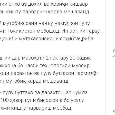
мии онҳо аз дохил ва хориҷи кишвар
мон кишту парвариш карда мешаванд.
ӣ мутобиқсозии навъу намудҳои гулу
ми Тоҷикистон мебошад. Ин аст, ки тарзу
 ҷониби мутахассисиони соҳибтаҷриба
б
«
, ки дар масоҳати 2 гектару 20 садяк
рмхона бо насби технологияи муосир
оли дарахтон ва гулу буттаҳои гармидӯст
он мутобиқ карда мешаванд.
 гулу буттаҳо ва дарахтон, аз ҷумла
 100 ҳазор гули бисёрсола бо усули
ухмӣ кишту парвариш меёбад.
б