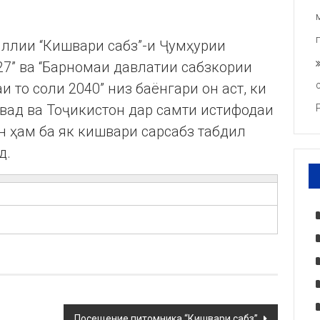
иллии “Кишвари сабз”-и Ҷумҳурии
27” ва “Барномаи давлатии сабзкории
 то соли 2040” низ баёнгари он аст, ки
вад ва Тоҷикистон дар самти истифодаи
н ҳам ба як кишвари сарсабз табдил
д.
Посещение питомника “Кишвари сабз”.