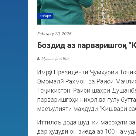
Хабарҳо
February 20, 2025
Боздид аз парваришгоҳи “
Муаллиф: «ТВС»
Имрӯз Президенти Ҷумҳурии Тоҷи
Эмомалӣ Раҳмон ва Раиси Маҷли
Тоҷикистон, Раиси шаҳри Душанб
парваришгоҳи ниҳол ва гулу бутт
масъулияти маҳдуди “Кишвари са
Иттилоъ дода шуд, ки масоҳати за
дар ҳудуди он зиёда аз 100 намуд