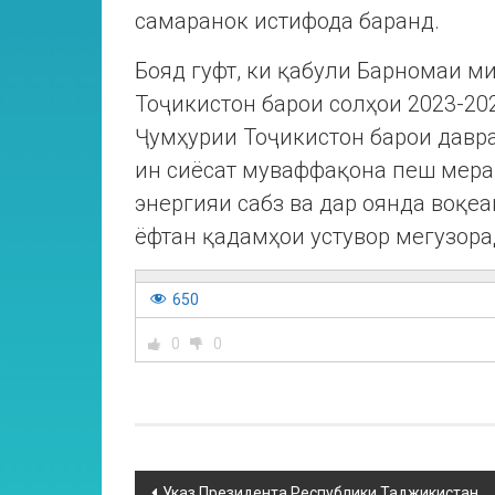
самаранок истифода баранд.
Бояд гуфт, ки қабули Барномаи м
Тоҷикистон барои солҳои 2023-20
Ҷумҳурии Тоҷикистон барои давраи
ин сиёсат муваффақона пеш мера
энергияи сабз ва дар оянда воқеа
ёфтан қадамҳои устувор мегузора
650
0
0
Указ Президента Республики Таджикистан