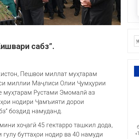
Кишвари сабз”.
кистон, Пешвои миллат муҳтарам
си миллии Маҷлиси Олии Ҷумҳурии
е муҳтарам Рустами Эмомалӣ аз
аҳои нодири Ҷамъияти дорои
бз” боздид намуданд.
мини хоҷагӣ 45 гектарро ташкил дода,
б
и гулу буттаҳои нодир ва 40 намуди
«