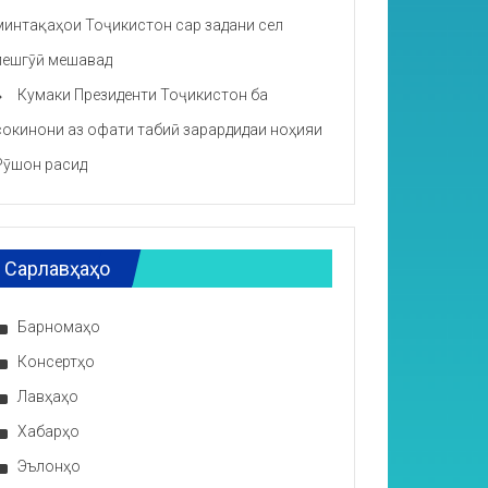
минтақаҳои Тоҷикистон сар задани сел
пешгӯӣ мешавад
Кумаки Президенти Тоҷикистон ба
сокинони аз офати табиӣ зарардидаи ноҳияи
Рӯшон расид
Сарлавҳаҳо
Барномаҳо
Консертҳо
Лавҳаҳо
Хабарҳо
Эълонҳо