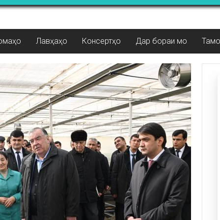
омаҳо
Лавҳаҳо
Консертҳо
Дар бораи мо
Там