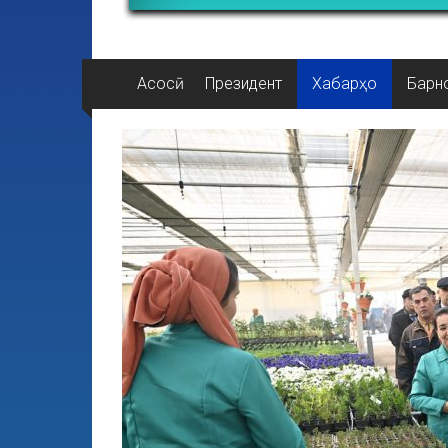
Асосӣ
Президент
Хабарҳо
Барн