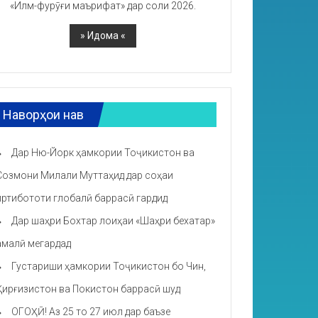
«Илм-фурӯғи маърифат» дар соли 2026.
Наворҳои нав
Дар Ню-Йорк ҳамкории Тоҷикистон ва
Созмони Милали Муттаҳид дар соҳаи
иртибототи глобалӣ баррасӣ гардид
Дар шаҳри Бохтар лоиҳаи «Шаҳри бехатар»
амалӣ мегардад
Густариши ҳамкории Тоҷикистон бо Чин,
Қирғизистон ва Покистон баррасӣ шуд
ОГОҲӢ! Аз 25 то 27 июл дар баъзе