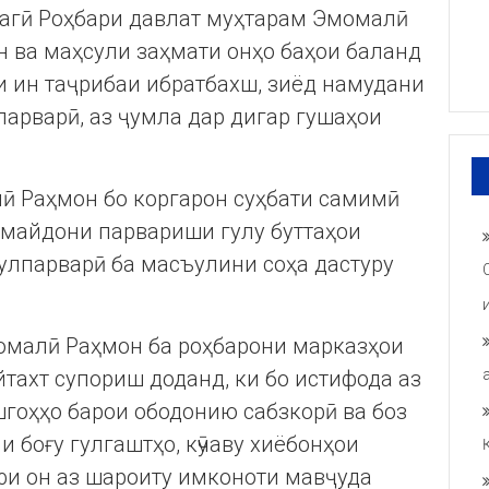
агӣ Роҳбари давлат муҳтарам Эмомалӣ
 ва маҳсули заҳмати онҳо баҳои баланд
ни ин таҷрибаи ибратбахш, зиёд намудани
парварӣ, аз ҷумла дар дигар гушаҳои
ӣ Раҳмон бо коргарон суҳбати самимӣ
 майдони парвариши гулу буттаҳои
улпарварӣ ба масъулини соҳа дастуру
омалӣ Раҳмон ба роҳбарони марказҳои
тахт супориш доданд, ки бо истифода аз
гоҳҳо барои ободонию сабзкорӣ ва боз
 боғу гулгаштҳо, кӯчаву хиёбонҳои
фи он аз шароиту имконоти мавҷуда