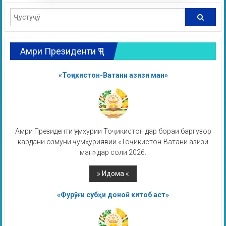
Амри Президенти ҶТ
«Тоҷикистон-Ватани азизи ман»
Амри Президенти Ҷумҳурии Тоҷикистон дар бораи баргузор
кардани озмуни ҷумҳуриявии «Тоҷикистон-Ватани азизи
ман» дар соли 2026.
«Фурӯғи субҳи доноӣ китоб аст»