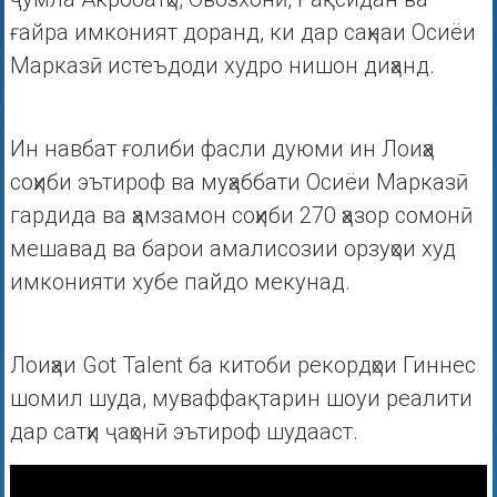
ғайра имконият доранд, ки дар саҳнаи Осиёи
Марказӣ истеъдоди худро нишон диҳанд.
Ин навбат ғолиби фасли дуюми ин Лоиҳа
соҳиби эътироф ва муҳаббати Осиёи Марказӣ
гардида ва ҳамзамон соҳиби 270 ҳазор сомонӣ
мешавад ва барои амалисозии орзуҳои худ
имконияти хубе пайдо мекунад.
Лоиҳаи Got Talent ба китоби рекордҳои Гиннес
шомил шуда, муваффақтарин шоуи реалити
дар сатҳи ҷаҳонӣ эътироф шудааст.