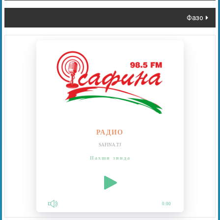
Фазо
РАДИО
SAFINA.TJ
Пахши зинда
0:00