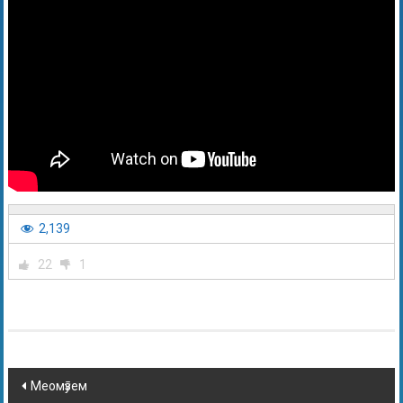
2,139
22
1
Меомӯзем