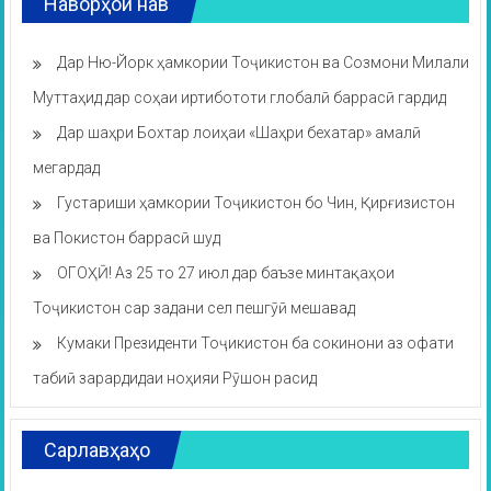
Наворҳои нав
Дар Ню-Йорк ҳамкории Тоҷикистон ва Созмони Милали
Муттаҳид дар соҳаи иртибототи глобалӣ баррасӣ гардид
Дар шаҳри Бохтар лоиҳаи «Шаҳри бехатар» амалӣ
мегардад
Густариши ҳамкории Тоҷикистон бо Чин, Қирғизистон
ва Покистон баррасӣ шуд
ОГОҲӢ! Аз 25 то 27 июл дар баъзе минтақаҳои
Тоҷикистон сар задани сел пешгӯӣ мешавад
Кумаки Президенти Тоҷикистон ба сокинони аз офати
табиӣ зарардидаи ноҳияи Рӯшон расид
Сарлавҳаҳо