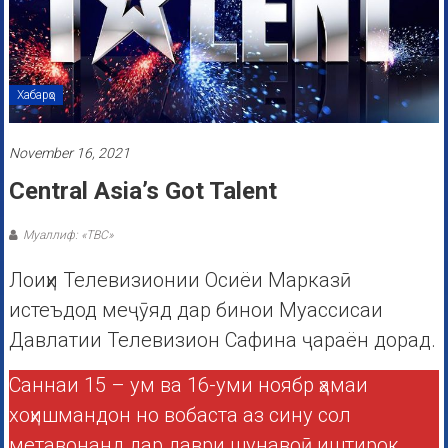
Хабарҳо
November 16, 2021
Central Asia’s Got Talent
Муаллиф: «ТВС»
Лоиҳи Телевизионии Осиёи Марказӣ
истеъдод меҷӯяд дар бинои Муассисаи
Давлатии Телевизион Сафина ҷараён дорад.
Саннаи 15 – ум ва 16-уми ноябр ҳамаи
хоҳишмандон но вобаста аз сину сол
метавонанд дар даври шунавоӣ иштирок