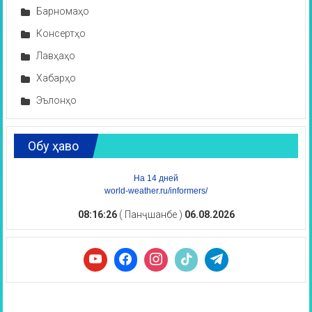
Барномаҳо
Консертҳо
Лавҳаҳо
Хабарҳо
Эълонҳо
Обу ҳаво
На 14 дней
world-weather.ru/informers/
08:16:27
( Панҷшанбе )
06.08.2026