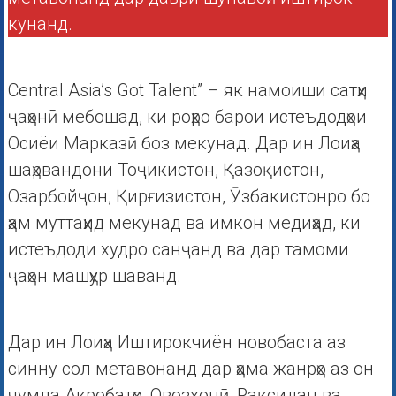
кунанд.
Central Asia’s Got Talent” – як намоиши сатҳи
ҷаҳонӣ мебошад, ки роҳро барои истеъдодҳои
Осиёи Марказӣ боз мекунад. Дар ин Лоиҳа
шаҳрвандони Тоҷикистон, Қазоқистон,
Озарбойҷон, Қирғизистон, Ӯзбакистонро бо
ҳам муттаҳид мекунад ва имкон медиҳад, ки
истеъдоди худро санҷанд ва дар тамоми
ҷаҳон машҳур шаванд.
Дар ин Лоиҳа Иштирокчиён новобаста аз
синну сол метавонанд дар ҳама жанрҳо аз он
ҷумла Акробатҳо, Овозхонӣ, Рақсидан ва