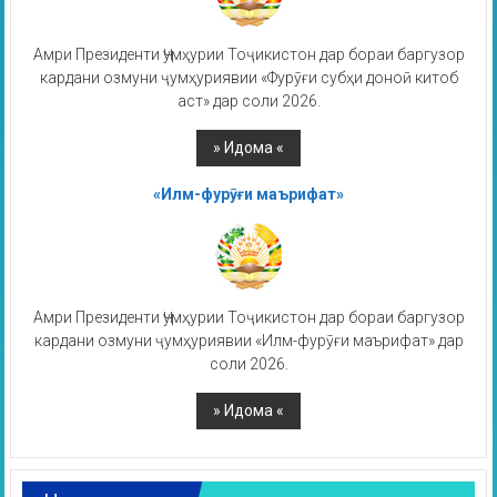
Амри Президенти Ҷумҳурии Тоҷикистон дар бораи баргузор
кардани озмуни ҷумҳуриявии «Фурӯғи субҳи доноӣ китоб
аст» дар соли 2026.
«Илм-фурӯғи маърифат»
Амри Президенти Ҷумҳурии Тоҷикистон дар бораи баргузор
кардани озмуни ҷумҳуриявии «Илм-фурӯғи маърифат» дар
соли 2026.