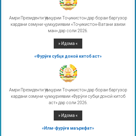
Амри Президенти Ҷумҳурии Тоҷикистон дар бораи баргузор
кардани озмуни ҷумҳуриявии «Тоҷикистон-Ватани азизи
ман» дар соли 2026.
«Фурӯғи субҳи доноӣ китоб аст»
Амри Президенти Ҷумҳурии Тоҷикистон дар бораи баргузор
кардани озмуни ҷумҳуриявии «Фурӯғи субҳи доноӣ китоб
аст» дар соли 2026.
«Илм-фурӯғи маърифат»