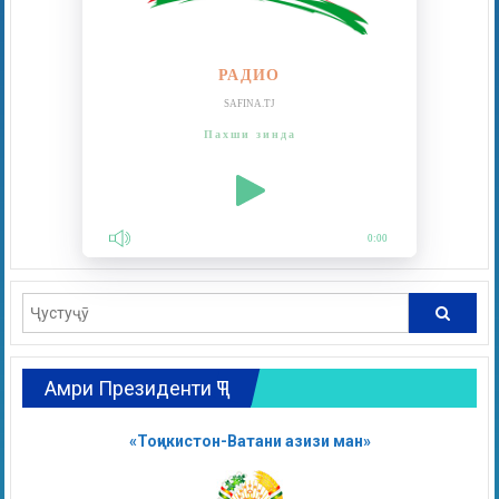
РАДИО
SAFINA.TJ
Пахши зинда
0:00
Амри Президенти ҶТ
«Тоҷикистон-Ватани азизи ман»