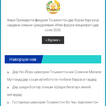
Амри Президенти Ҷумҳурии Тоҷикистон дар бораи баргузор
кардани озмуни ҷумҳуриявии «Илм-фурӯғи маърифат» дар
соли 2026.
Наворҳои нав
Дар Ню-Йорк ҳамкории Тоҷикистон ва Созмони Милали
Муттаҳид дар соҳаи иртибототи глобалӣ баррасӣ гардид
Дар шаҳри Бохтар лоиҳаи «Шаҳри бехатар» амалӣ
мегардад
Густариши ҳамкории Тоҷикистон бо Чин, Қирғизистон