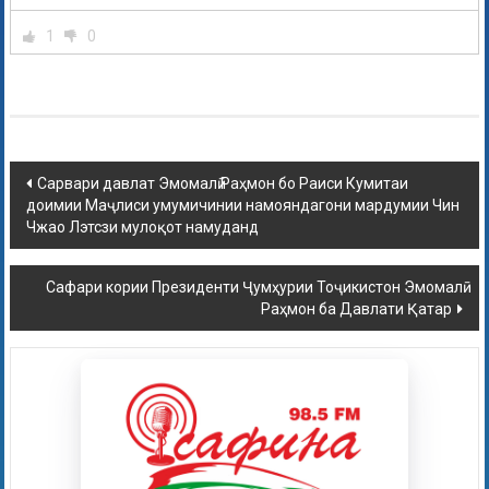
1
0
Сарвари давлат Эмомалӣ Раҳмон бо Раиси Кумитаи
доимии Маҷлиси умумичинии намояндагони мардумии Чин
Чжао Лэтсзи мулоқот намуданд
Сафари кории Президенти Ҷумҳурии Тоҷикистон Эмомалӣ
Раҳмон ба Давлати Қатар