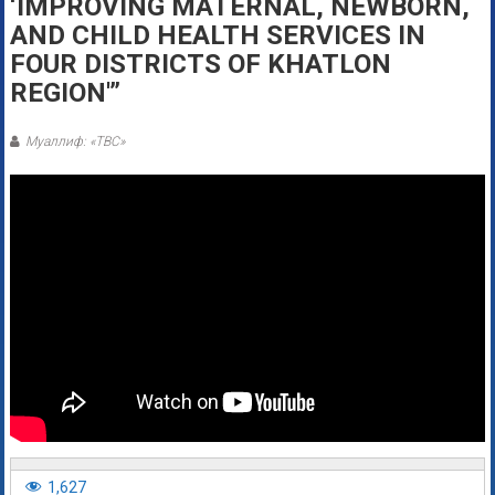
‘IMPROVING MATERNAL, NEWBORN,
AND CHILD HEALTH SERVICES IN
FOUR DISTRICTS OF KHATLON
REGION'”
Муаллиф: «ТВС»
1,627