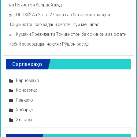
ва Покистон баррасӣ шуд
ОГОҲӢ! Аз 25 то 27 июл дар баъзе минтақаҳои
Тоҷикистон сар задани сел пешгӯӣ мешавад
Кумаки Президенти Тоҷикистон ба сокинони аз офати
табиӣ зарардидаи ноҳияи Рӯшон расид
Сарлавҳаҳо
Барномаҳо
Консертҳо
Лавҳаҳо
Хабарҳо
Эълонҳо