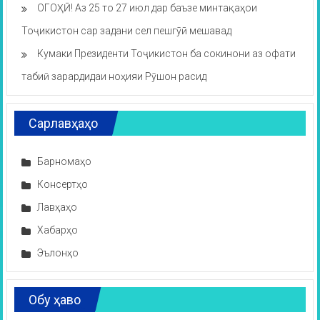
ОГОҲӢ! Аз 25 то 27 июл дар баъзе минтақаҳои
Тоҷикистон сар задани сел пешгӯӣ мешавад
Кумаки Президенти Тоҷикистон ба сокинони аз офати
табиӣ зарардидаи ноҳияи Рӯшон расид
Сарлавҳаҳо
Барномаҳо
Консертҳо
Лавҳаҳо
Хабарҳо
Эълонҳо
Обу ҳаво