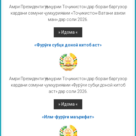
Амри Президенти Ҷумҳурии Тоҷикистон дар бораи баргузор
кардани озмуни ҷумҳуриявии «Тоҷикистон-Ватани азизи
ман» дар соли 2026.
«Фурӯғи субҳи доноӣ китоб аст»
Амри Президенти Ҷумҳурии Тоҷикистон дар бораи баргузор
кардани озмуни ҷумҳуриявии «Фурӯғи субҳи доноӣ китоб
аст» дар соли 2026.
«Илм-фурӯғи маърифат»