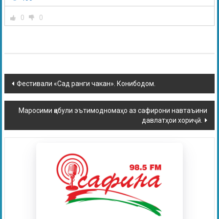
0
0
Фестивали «Сад ранги чакан». Конибодом.
Маросими қабули эътимодномаҳо аз сафирони навтаъини
давлатҳои хориҷӣ.