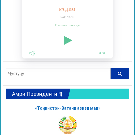
РАДИО
SAFINA.TJ
Пахши зинда
0:00
Амри Президенти ҶТ
«Тоҷикистон-Ватани азизи ман»