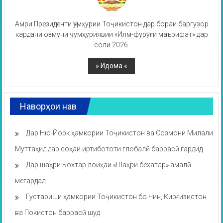
Амри Президенти Ҷумҳурии Тоҷикистон дар бораи баргузор
кардани озмуни ҷумҳуриявии «Илм-фурӯғи маърифат» дар
соли 2026.
Наворҳои нав
Дар Ню-Йорк ҳамкории Тоҷикистон ва Созмони Милали
Муттаҳид дар соҳаи иртибототи глобалӣ баррасӣ гардид
Дар шаҳри Бохтар лоиҳаи «Шаҳри бехатар» амалӣ
мегардад
Густариши ҳамкории Тоҷикистон бо Чин, Қирғизистон
ва Покистон баррасӣ шуд