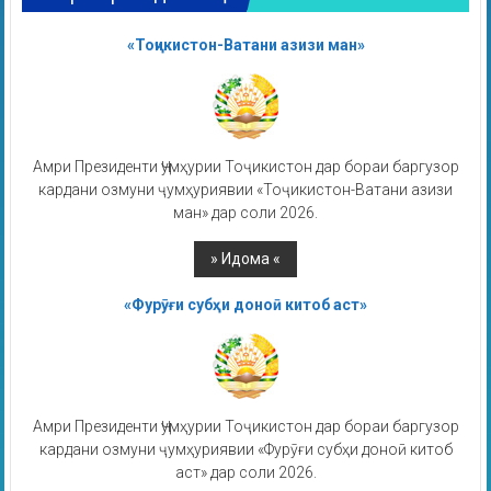
«Тоҷикистон-Ватани азизи ман»
Амри Президенти Ҷумҳурии Тоҷикистон дар бораи баргузор
кардани озмуни ҷумҳуриявии «Тоҷикистон-Ватани азизи
ман» дар соли 2026.
«Фурӯғи субҳи доноӣ китоб аст»
Амри Президенти Ҷумҳурии Тоҷикистон дар бораи баргузор
кардани озмуни ҷумҳуриявии «Фурӯғи субҳи доноӣ китоб
аст» дар соли 2026.