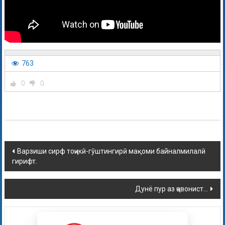
763
0
0
Варзиши сирф тоҷикӣ-гӯштингирӣ мақоми байналмилалӣ
гирифт.
Дунё пур аз ҷавонист…