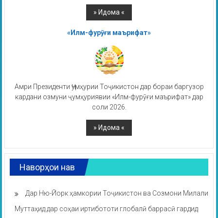
«Илм-фурӯғи маърифат»
Амри Президенти Ҷумҳурии Тоҷикистон дар бораи баргузор
кардани озмуни ҷумҳуриявии «Илм-фурӯғи маърифат» дар
соли 2026.
Наворҳои нав
Дар Ню-Йорк ҳамкории Тоҷикистон ва Созмони Милали
Муттаҳид дар соҳаи иртибототи глобалӣ баррасӣ гардид