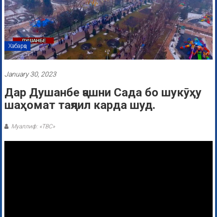
Хабарҳо
January 30, 2023
Дар Душанбе ҷашни Сада бо шукӯҳу
шаҳомат таҷлил карда шуд.
Муаллиф: «ТВС»