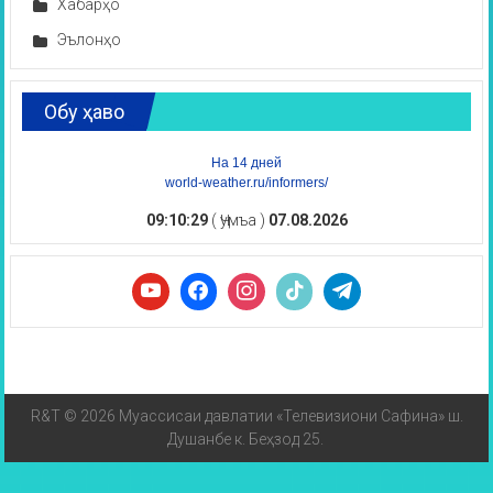
Хабарҳо
Эълонҳо
Обу ҳаво
На 14 дней
world-weather.ru/informers/
09:10:29
( Ҷумъа )
07.08.2026
R&T © 2026 Муассисаи давлатии «Телевизиони Сафина» ш.
Душанбе к. Беҳзод 25.