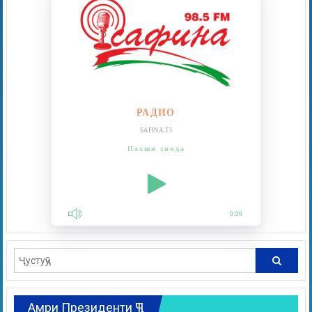
РАДИО
SAFINA.TJ
Пахши зинда
0:00
Амри Президенти ҶТ