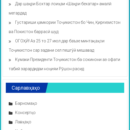
Дар шаҳри Бохтар лоиҳаи «Шаҳри бехатар» амалӣ
мегардад
Густариши ҳамкории Тоҷикистон бо Чин, Қирғизистон
ва Покистон баррасӣ шуд
ОГОҲӢ! Аз 25 то 27 июл дар баъзе минтақаҳои
Тоҷикистон сар задани сел пешгӯӣ мешавад
Кумаки Президенти Тоҷикистон ба сокинони аз офати
табиӣ зарардидаи ноҳияи Рӯшон расид
Сарлавҳаҳо
Барномаҳо
Консертҳо
Лавҳаҳо