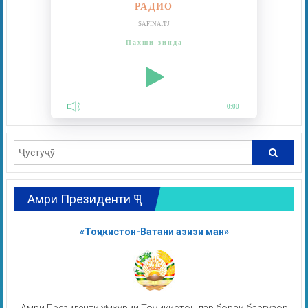
РАДИО
SAFINA.TJ
Пахши зинда
0:00
Амри Президенти ҶТ
«Тоҷикистон-Ватани азизи ман»