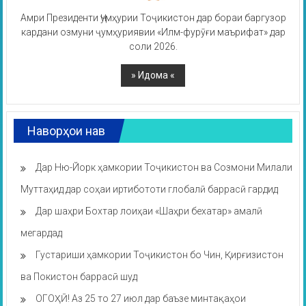
Амри Президенти Ҷумҳурии Тоҷикистон дар бораи баргузор
кардани озмуни ҷумҳуриявии «Илм-фурӯғи маърифат» дар
соли 2026.
Наворҳои нав
Дар Ню-Йорк ҳамкории Тоҷикистон ва Созмони Милали
Муттаҳид дар соҳаи иртибототи глобалӣ баррасӣ гардид
Дар шаҳри Бохтар лоиҳаи «Шаҳри бехатар» амалӣ
мегардад
Густариши ҳамкории Тоҷикистон бо Чин, Қирғизистон
ва Покистон баррасӣ шуд
ОГОҲӢ! Аз 25 то 27 июл дар баъзе минтақаҳои