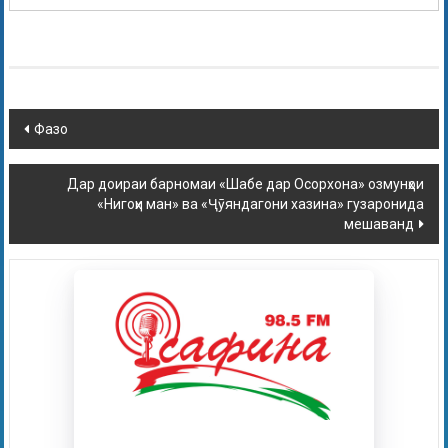
Фазо
Дар доираи барномаи «Шабе дар Осорхона» озмунҳои
«Нигоҳи ман» ва «Ҷӯяндагони хазина» гузаронида
мешаванд