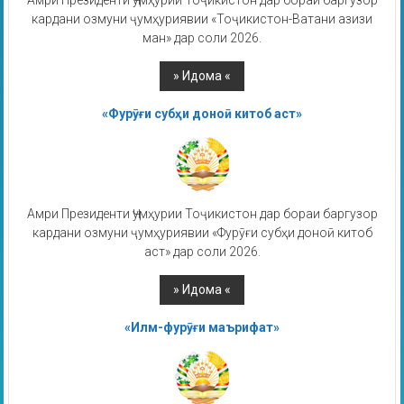
Амри Президенти Ҷумҳурии Тоҷикистон дар бораи баргузор
кардани озмуни ҷумҳуриявии «Тоҷикистон-Ватани азизи
ман» дар соли 2026.
«Фурӯғи субҳи доноӣ китоб аст»
Амри Президенти Ҷумҳурии Тоҷикистон дар бораи баргузор
кардани озмуни ҷумҳуриявии «Фурӯғи субҳи доноӣ китоб
аст» дар соли 2026.
«Илм-фурӯғи маърифат»