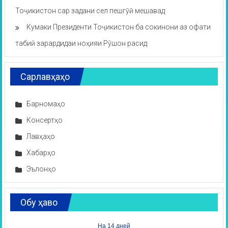
Тоҷикистон сар задани сел пешгӯӣ мешавад
Кумаки Президенти Тоҷикистон ба сокинони аз офати
табиӣ зарардидаи ноҳияи Рӯшон расид
Сарлавҳаҳо
Барномаҳо
Консертҳо
Лавҳаҳо
Хабарҳо
Эълонҳо
Обу ҳаво
На 14 дней