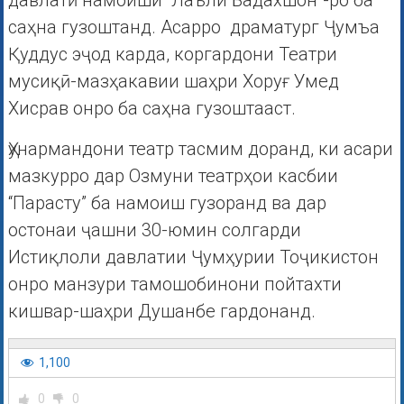
давлатӣ намоиши “Лаъли Бадахшон”-ро ба
саҳна гузоштанд. Асарро драматург Ҷумъа
Қуддус эҷод карда, коргардони Театри
мусиқӣ-мазҳакавии шаҳри Хоруғ Умед
Хисрав онро ба саҳна гузоштааст.
Ҳунармандони театр тасмим доранд, ки асари
мазкурро дар Озмуни театрҳои касбии
“Парасту” ба намоиш гузоранд ва дар
остонаи ҷашни 30-юмин солгарди
Истиқлоли давлатии Ҷумҳурии Тоҷикистон
онро манзури тамошобинони пойтахти
кишвар-шаҳри Душанбе гардонанд.
1,100
0
0