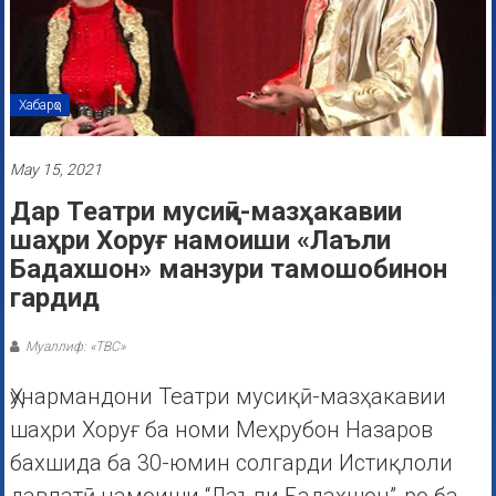
Хабарҳо
May 15, 2021
Дар Театри мусиқӣ-мазҳакавии
шаҳри Хоруғ намоиши «Лаъли
Бадахшон» манзури тамошобинон
гардид
Муаллиф: «ТВС»
Ҳунармандони Театри мусиқӣ-мазҳакавии
шаҳри Хоруғ ба номи Меҳрубон Назаров
бахшида ба 30-юмин солгарди Истиқлоли